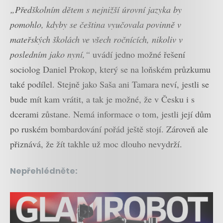
„Předškolním dětem s nejnižší úrovní jazyka by
pomohlo, kdyby se čeština vyučovala povinně v
mateřských školách ve všech ročnících, nikoliv v
posledním jako nyní,“
uvádí jedno možné řešení
sociolog Daniel Prokop, který se na loňském průzkumu
také podílel. Stejně jako Saša ani Tamara neví, jestli se
bude mít kam vrátit, a tak je možné, že v Česku i s
dcerami zůstane. Nemá informace o tom, jestli její dům
po ruském bombardování pořád ještě stojí. Zároveň ale
přiznává, že žít takhle už moc dlouho nevydrží.
Nepřehlédněte: