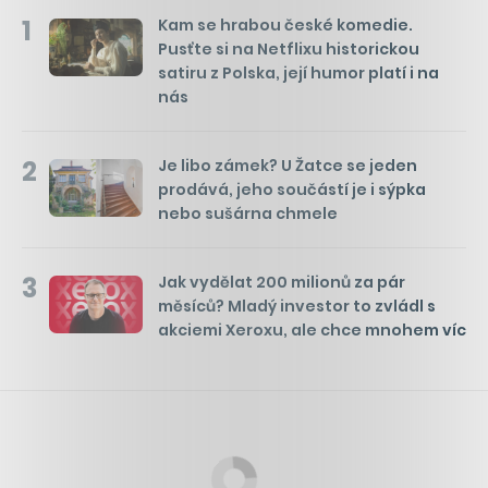
1
Kam se hrabou české komedie.
Pusťte si na Netflixu historickou
satiru z Polska, její humor platí i na
nás
2
Je libo zámek? U Žatce se jeden
prodává, jeho součástí je i sýpka
nebo sušárna chmele
3
Jak vydělat 200 milionů za pár
měsíců? Mladý investor to zvládl s
akciemi Xeroxu, ale chce mnohem víc