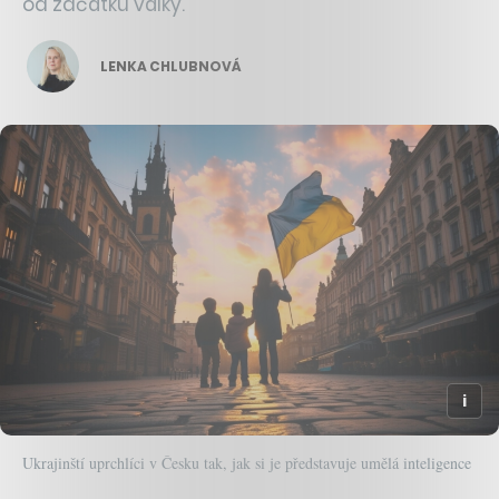
od začátku války.
LENKA CHLUBNOVÁ
Ukrajinští uprchlíci v Česku tak, jak si je představuje umělá inteligence