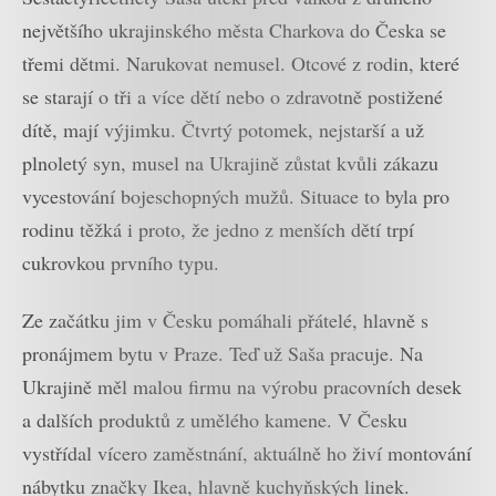
největšího ukrajinského města Charkova do Česka se
třemi dětmi. Narukovat nemusel. Otcové z rodin, které
se starají o tři a více dětí nebo o zdravotně postižené
dítě, mají výjimku. Čtvrtý potomek, nejstarší a už
plnoletý syn, musel na Ukrajině zůstat kvůli zákazu
vycestování bojeschopných mužů. Situace to byla pro
rodinu těžká i proto, že jedno z menších dětí trpí
cukrovkou prvního typu.
Ze začátku jim v Česku pomáhali přátelé, hlavně s
pronájmem bytu v Praze. Teď už Saša pracuje. Na
Ukrajině měl malou firmu na výrobu pracovních desek
a dalších produktů z umělého kamene. V Česku
vystřídal vícero zaměstnání, aktuálně ho živí montování
nábytku značky Ikea, hlavně kuchyňských linek.