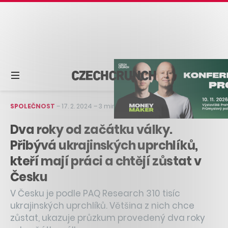
SPOLEČNOST
–
17. 2. 2024
–
3 min čtení
Dva roky od začátku války.
Přibývá ukrajinských uprchlíků,
kteří mají práci a chtějí zůstat v
Česku
V Česku je podle PAQ Research 310 tisíc
ukrajinských uprchlíků. Většina z nich chce
zůstat, ukazuje průzkum provedený dva roky