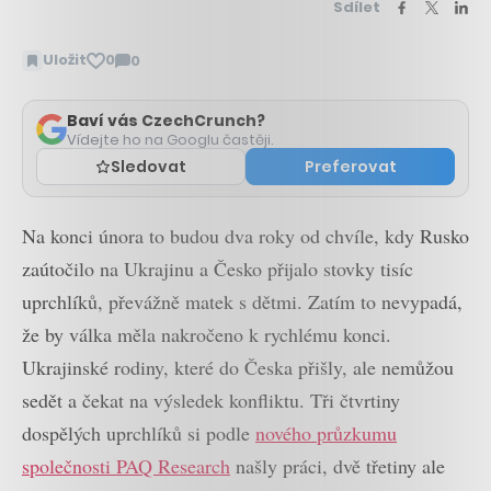
Sdílet
Uložit
0
0
Zobrazit
komentáře
Baví vás CzechCrunch?
Vídejte ho na Googlu častěji.
Sledovat
Preferovat
Na konci února to budou dva roky od chvíle, kdy Rusko
zaútočilo na Ukrajinu a Česko přijalo stovky tisíc
uprchlíků, převážně matek s dětmi. Zatím to nevypadá,
že by válka měla nakročeno k rychlému konci.
Ukrajinské rodiny, které do Česka přišly, ale nemůžou
sedět a čekat na výsledek konfliktu. Tři čtvrtiny
dospělých uprchlíků si podle
nového průzkumu
společnosti PAQ Research
našly práci, dvě třetiny ale