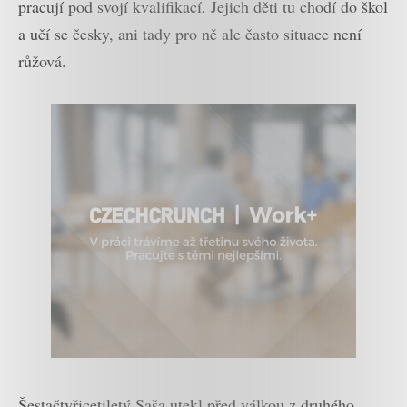
pracují pod svojí kvalifikací. Jejich děti tu chodí do škol
a učí se česky, ani tady pro ně ale často situace není
růžová.
Šestačtyřicetiletý Saša utekl před válkou z druhého