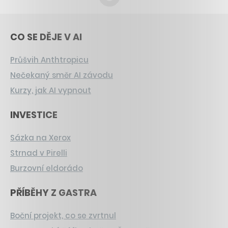
CO SE DĚJE V AI
Průšvih Anthtropicu
Nečekaný směr AI závodu
Kurzy, jak AI vypnout
INVESTICE
Sázka na Xerox
Strnad v Pirelli
Burzovní eldorádo
PŘÍBĚHY Z GASTRA
Boční projekt, co se zvrtnul