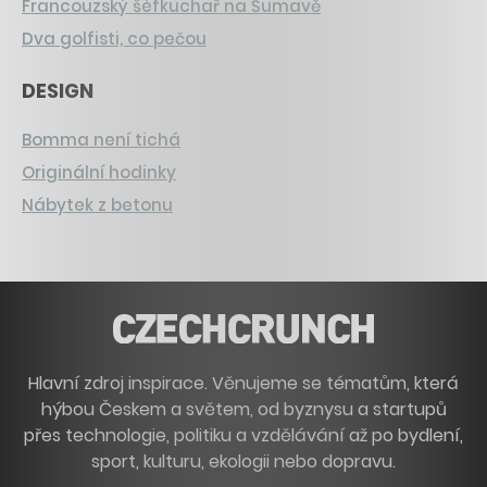
Francouzský šéfkuchař na Šumavě
Dva golfisti, co pečou
DESIGN
Bomma není tichá
Originální hodinky
Nábytek z betonu
Hlavní zdroj inspirace. Věnujeme se tématům, která
hýbou Českem a světem, od byznysu a startupů
přes technologie, politiku a vzdělávání až po bydlení,
sport, kulturu, ekologii nebo dopravu.