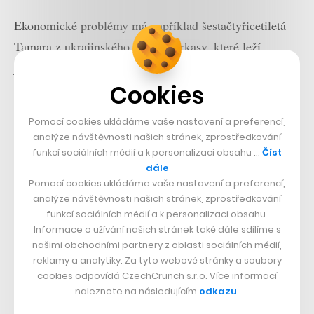
Ekonomické problémy má například šestačtyřicetiletá
Tamara z ukrajinského města Čerkasy, které leží
jihovýchodně od Kyjeva, na břehu řeky Dněpr. V Praze
Cookies
si s devítiletou a jedenáctiletou dcerou pronajímají
garsonku. Pracuje jako asistentka manažera v
Pomocí cookies ukládáme vaše nastavení a preferencí,
autobazaru. Skoro všechna její mzda jde ale na úhradu
analýze návštěvnosti našich stránek, zprostředkování
nájmu, takže aby rodina vyžila, bere si o víkendu
funkcí sociálních médií a k personalizaci obsahu …
Číst
dále
brigády.
Pomocí cookies ukládáme vaše nastavení a preferencí,
analýze návštěvnosti našich stránek, zprostředkování
Největší překážkou pro nalezení lepší práce je podle 71
funkcí sociálních médií a k personalizaci obsahu.
procent dotázaných ukrajinských uprchlíků lepší znalost
Informace o užívání našich stránek také dále sdílíme s
našimi obchodními partnery z oblasti sociálních médií,
češtiny. Tamařiny i Sašovy děti se postupně učí česky a
reklamy a analytiky. Za tyto webové stránky a soubory
ani jeden nezmiňuje, že by s tím měly problém. Situace
cookies odpovídá CzechCrunch s.r.o. Více informací
naleznete na následujícím
odkazu
.
s výukou českého jazyka ale i tak není podle dat PAQ