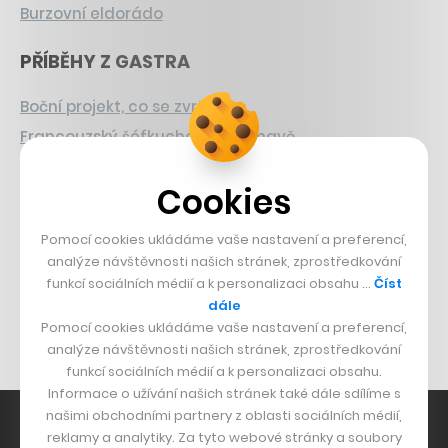
Burzovní eldorádo
PŘÍBĚHY Z GASTRA
Boční projekt, co se zvrtnul
Francouzský šéfkuchař na Šumavě
Dva golfisti, co pečou
Cookies
DESIGN
Pomocí cookies ukládáme vaše nastavení a preferencí,
Bomma není tichá
analýze návštěvnosti našich stránek, zprostředkování
funkcí sociálních médií a k personalizaci obsahu …
Číst
Originální hodinky
dále
Nábytek z betonu
Pomocí cookies ukládáme vaše nastavení a preferencí,
analýze návštěvnosti našich stránek, zprostředkování
funkcí sociálních médií a k personalizaci obsahu.
Informace o užívání našich stránek také dále sdílíme s
našimi obchodními partnery z oblasti sociálních médií,
reklamy a analytiky. Za tyto webové stránky a soubory