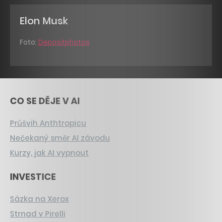
Elon Musk
Foto:
Depositphotos
CO SE DĚJE V AI
Průšvih Anthtropicu
Nečekaný směr AI závodu
Kurzy, jak AI vypnout
INVESTICE
Sázka na Xerox
Strnad v Pirelli