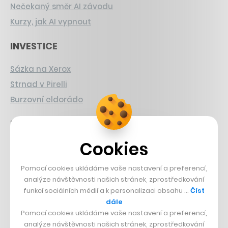
Nečekaný směr AI závodu
Kurzy, jak AI vypnout
INVESTICE
Sázka na Xerox
Strnad v Pirelli
Burzovní eldorádo
PŘÍBĚHY Z GASTRA
Cookies
Boční projekt, co se zvrtnul
Francouzský šéfkuchař na Šumavě
Pomocí cookies ukládáme vaše nastavení a preferencí,
Dva golfisti, co pečou
analýze návštěvnosti našich stránek, zprostředkování
funkcí sociálních médií a k personalizaci obsahu …
Číst
DESIGN
dále
Pomocí cookies ukládáme vaše nastavení a preferencí,
analýze návštěvnosti našich stránek, zprostředkování
Bomma není tichá