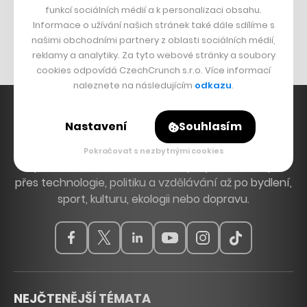
funkcí sociálních médií a k personalizaci obsahu.
Originální hodinky
Informace o užívání našich stránek také dále sdílíme s
Nábytek z betonu
našimi obchodními partnery z oblasti sociálních médií,
reklamy a analytiky. Za tyto webové stránky a soubory
cookies odpovídá CzechCrunch s.r.o. Více informací
naleznete na následujícím
odkazu
.
Nastavení
Souhlasím
Hlavní zdroj inspirace. Věnujeme se tématům, která
Pokračovat s nezbytnými cookies
hýbou Českem a světem, od byznysu a startupů
přes technologie, politiku a vzdělávání až po bydlení,
sport, kulturu, ekologii nebo dopravu.
NEJČTENĚJŠÍ TÉMATA