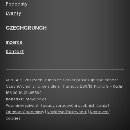
Podcasty
Eventy
CZECHCRUNCH
Inzerce
Kontakt
© 2014-2026 CzechCrunch.cz. Server provozuje společnost
CzechCrunch s.r.o. se sídlem Thámova 289/13, Praha 8 – Karlín,
186 00. IČ 01465562.
kontakt:
info@cc.cz
Podmínky užívání
|
Zásady zpracování osobních údajů
|
Obchodní podmínky
|
Návštěvní řád eventů
|
Nastavení
cookies