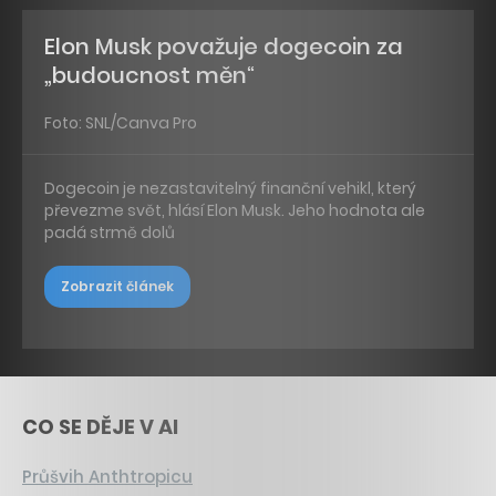
Elon Musk považuje dogecoin za
„budoucnost měn“
Foto: SNL/Canva Pro
Dogecoin je nezastavitelný finanční vehikl, který
převezme svět, hlásí Elon Musk. Jeho hodnota ale
padá strmě dolů
Zobrazit článek
CO SE DĚJE V AI
Průšvih Anthtropicu