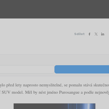
Sdílet
ylo před lety naprosto nemyslitelné, se pomalu stává skutečn
vní SUV model. Měl by nést jméno Purosangue a podle nejnověj