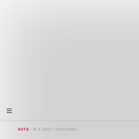
AUTA
–
13. 4. 2022
–
2 min čtení