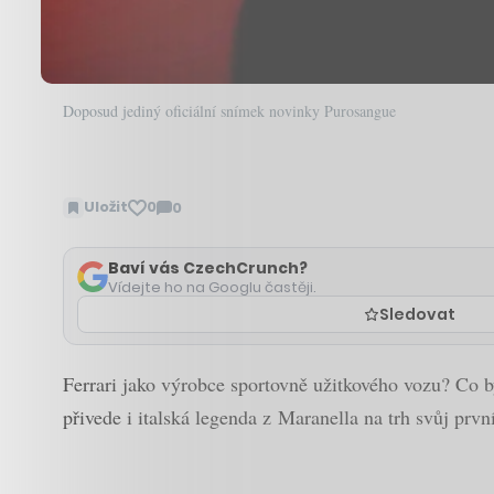
Doposud jediný oficiální snímek novinky Purosangue
Uložit
0
0
Zobrazit
komentáře
Baví vás CzechCrunch?
Vídejte ho na Googlu častěji.
Sledovat
Ferrari jako výrobce sportovně užitkového vozu? Co b
přivede i italská legenda z Maranella na trh svůj pr