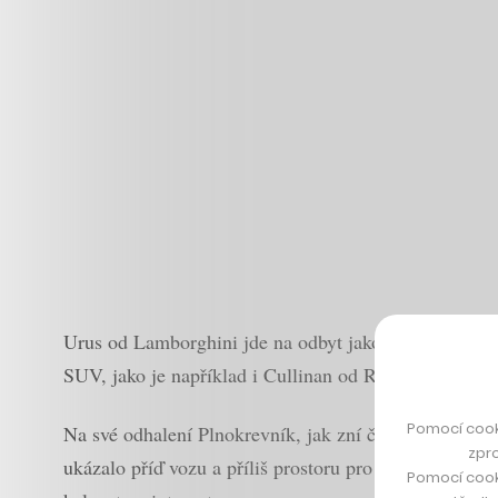
Urus od Lamborghini jde na odbyt jako teplé housky 
SUV, jako je například i Cullinan od Rolls-Roycu či Be
Pomocí cook
Na své odhalení Plnokrevník, jak zní český překlad j
zpro
ukázalo příď vozu a příliš prostoru pro fantazii nenec
Pomocí cook