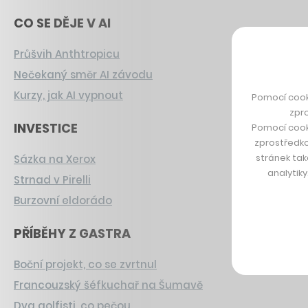
CO SE DĚJE V AI
Průšvih Anthtropicu
Nečekaný směr AI závodu
Kurzy, jak AI vypnout
Pomocí cook
zpro
INVESTICE
Pomocí cook
zprostředko
stránek tak
Sázka na Xerox
analytik
Strnad v Pirelli
Burzovní eldorádo
PŘÍBĚHY Z GASTRA
Boční projekt, co se zvrtnul
Francouzský šéfkuchař na Šumavě
Dva golfisti, co pečou