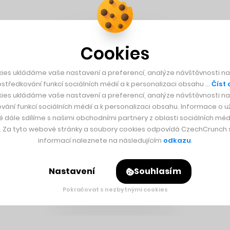
Cookies
ies ukládáme vaše nastavení a preferencí, analýze návštěvnosti naš
středkování funkcí sociálních médií a k personalizaci obsahu …
Číst 
ies ukládáme vaše nastavení a preferencí, analýze návštěvnosti naš
vání funkcí sociálních médií a k personalizaci obsahu. Informace o už
é dále sdílíme s našimi obchodními partnery z oblasti sociálních médi
y. Za tyto webové stránky a soubory cookies odpovídá CzechCrunch s.
informací naleznete na následujícím
odkazu
.
Nastavení
Souhlasím
Pokračovat s nezbytnými cookies