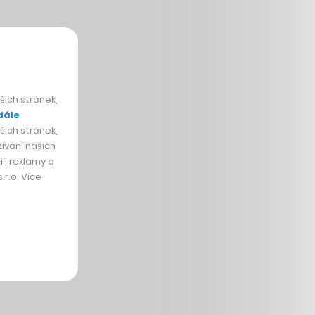
ich stránek,
dále
ich stránek,
ívání našich
í, reklamy a
r.o. Více