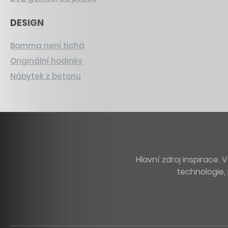
DESIGN
Bomma není tichá
Originální hodinky
Nábytek z betonu
Hlavní zdroj inspirace
technologie, 