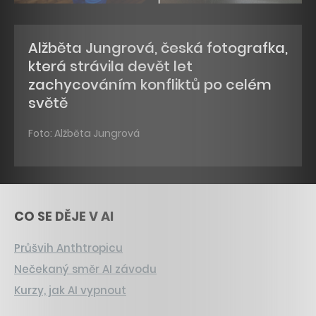
Alžběta Jungrová, česká fotografka,
která strávila devět let
zachycováním konfliktů po celém
světě
Foto: Alžběta Jungrová
CO SE DĚJE V AI
Průšvih Anthtropicu
Nečekaný směr AI závodu
Kurzy, jak AI vypnout