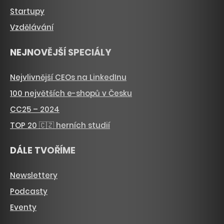
Startupy
Vzdělávání
NEJNOVĚJŠÍ SPECIÁLY
Nejvlivnější CEOs na LinkedInu
100 největších e-shopů v Česku
CC25 – 2024
TOP 20 🇨🇿 herních studií
DÁLE TVOŘÍME
Newslettery
Podcasty
Eventy