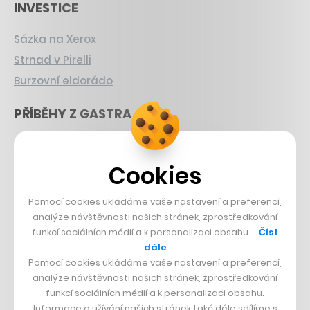
INVESTICE
Sázka na Xerox
Strnad v Pirelli
Burzovní eldorádo
PŘÍBĚHY Z GASTRA
Boční projekt, co se zvrtnul
Francouzský šéfkuchař na Šumavě
Cookies
Dva golfisti, co pečou
Pomocí cookies ukládáme vaše nastavení a preferencí,
analýze návštěvnosti našich stránek, zprostředkování
DESIGN
funkcí sociálních médií a k personalizaci obsahu …
Číst
dále
Bomma není tichá
Pomocí cookies ukládáme vaše nastavení a preferencí,
Originální hodinky
analýze návštěvnosti našich stránek, zprostředkování
Nábytek z betonu
funkcí sociálních médií a k personalizaci obsahu.
Informace o užívání našich stránek také dále sdílíme s