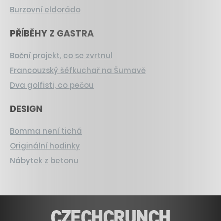
Burzovní eldorádo
PŘÍBĚHY Z GASTRA
Boční projekt, co se zvrtnul
Francouzský šéfkuchař na Šumavě
Dva golfisti, co pečou
DESIGN
Bomma není tichá
Originální hodinky
Nábytek z betonu