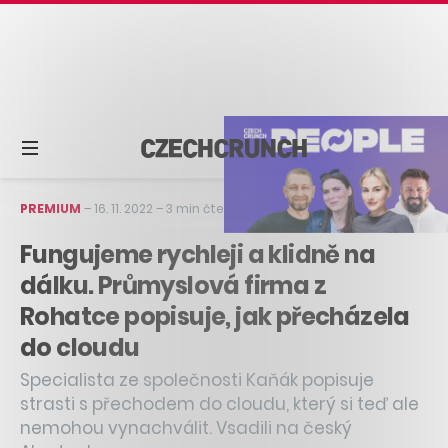
PREMIUM
–
16. 11. 2022
–
3 min čtení
Fungujeme rychleji a klidně na
dálku. Průmyslová firma z
Rohatce popisuje, jak přecházela
do cloudu
Specialista ze společnosti Kaňák popisuje
strasti s přechodem do cloudu, který si teď ale
nemohou vynachválit. Vsadili na český