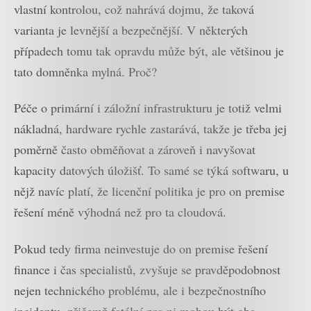
vlastní kontrolou, což nahrává dojmu, že taková
varianta je levnější a bezpečnější. V některých
případech tomu tak opravdu může být, ale většinou je
tato domněnka mylná. Proč?
Péče o primární i záložní infrastrukturu je totiž velmi
nákladná, hardware rychle zastarává, takže je třeba jej
poměrně často obměňovat a zároveň i navyšovat
kapacity datových úložišť. To samé se týká softwaru, u
nějž navíc platí, že licenční politika je pro on premise
řešení méně výhodná než pro ta cloudová.
Pokud tedy firma neinvestuje do on premise řešení
finance i čas specialistů, zvyšuje se pravděpodobnost
nejen technického problému, ale i bezpečnostního
incidentu, přičemž fatální pro ni mohou být oba