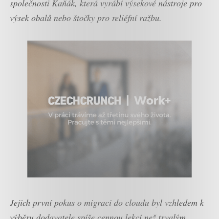
společnosti Kaňák, která vyrábí výsekové nástroje pro
výsek obalů nebo štočky pro reliéfní ražbu.
Jejich první pokus o migraci do cloudu byl vzhledem k
výběru dodavatele spíše cennou lekcí než trvalým