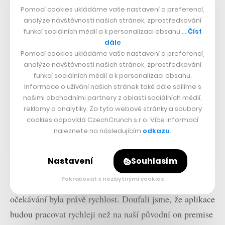
Pomocí cookies ukládáme vaše nastavení a preferencí,
analýze návštěvnosti našich stránek, zprostředkování
funkcí sociálních médií a k personalizaci obsahu …
Číst
dále
Pomocí cookies ukládáme vaše nastavení a preferencí,
analýze návštěvnosti našich stránek, zprostředkování
funkcí sociálních médií a k personalizaci obsahu.
Informace o užívání našich stránek také dále sdílíme s
našimi obchodními partnery z oblasti sociálních médií,
reklamy a analytiky. Za tyto webové stránky a soubory
cookies odpovídá CzechCrunch s.r.o. Více informací
naleznete na následujícím
odkazu
.
Nastavení
Souhlasím
Pokračovat s nezbytnými cookies
Když jsme do cloudu přecházeli, jedním z těch
očekávání byla právě rychlost. Doufali jsme, že aplikace
budou pracovat rychleji než na naší původní on premise