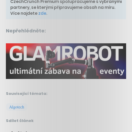
CzechCrunch Premium spolupracujeme s vybranými
partnery, se kterými připravujeme obsah na míru.
Více najdete
zde
.
Nepřehlédněte:
Související témata:
Algotech
Sdílet článek