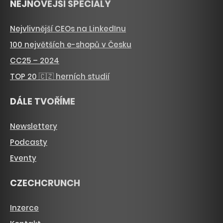
NEJNOVĚJŠÍ SPECIÁLY
Nejvlivnější CEOs na LinkedInu
100 největších e-shopů v Česku
CC25 – 2024
TOP 20 🇨🇿 herních studií
DÁLE TVOŘÍME
Newslettery
Podcasty
Eventy
CZECHCRUNCH
Inzerce