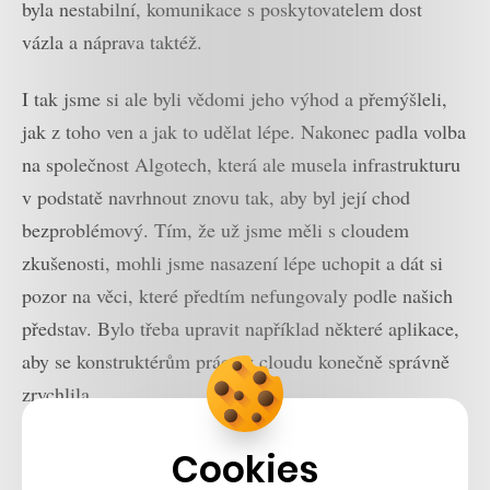
byla nestabilní, komunikace s poskytovatelem dost
vázla a náprava taktéž.
I tak jsme si ale byli vědomi jeho výhod a přemýšleli,
jak z toho ven a jak to udělat lépe. Nakonec padla volba
na společnost Algotech, která ale musela infrastrukturu
v podstatě navrhnout znovu tak, aby byl její chod
bezproblémový. Tím, že už jsme měli s cloudem
zkušenosti, mohli jsme nasazení lépe uchopit a dát si
pozor na věci, které předtím nefungovaly podle našich
představ. Bylo třeba upravit například některé aplikace,
aby se konstruktérům práce v cloudu konečně správně
zrychlila.
Nastartujte svou kariéru
Cookies
Více na CzechCrunch Jobs