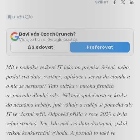
Sdílet
Uložit
0
Baví vás CzechCrunch?
Vídejte ho na Googlu častěji.
Sledovat
Preferovat
Mít v podniku veškeré IT jako on premise řešení, nebo
poslat svá data, systémy, aplikace i servis do cloudu a
o nic se nestarat? Tato otázka v mnoha firmách
rezonovala dlouhé roky. Některé společnosti se kroku
do neznáma nebály, jiné váhaly a raději si ponechávaly
IT ve vlastní režii. Odpověď přišla v roce 2020 a byla
velmi stručná. Ten, kdo měl svá data dostupná, získal
velkou konkurenční výhodu. A poznali to také ve