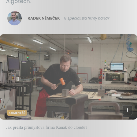
Algotech.
RADEK NĚMEČEK
–
IT specialista firmy Kaňák
KOMENTÁŘ
Jak přešla průmyslová firma Kaňák do cloudu?