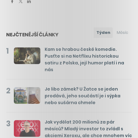
Týden
Měsíc
NEJČTENĚJŠÍ ČLÁNKY
1
Kam se hrabou české komedie.
Pusťte si na Netflixu historickou
satiru z Polska, její humor platí i na
nás
2
Je libo zámek? U Žatce se jeden
prodává, jeho součástí je i sýpka
nebo sušárna chmele
3
Jak vydělat 200 milionů za pár
měsíců? Mladý investor to zvládl s
akciemi Xeroxu, ale chce mnohem víc