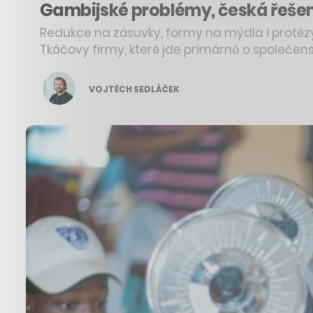
Gambijské problémy, česká řešení
Redukce na zásuvky, formy na mýdla i protézy 
Tkáčovy firmy, které jde primárně o společen
VOJTĚCH SEDLÁČEK