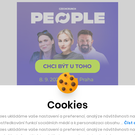
Cookies
ka lety se stal členem této velké rodiny, a tak můžeme říci,
 snaží řešit některé, pro nás Evropany velmi neobvyklé, gamb
ies ukládáme vaše nastavení a preferencí, analýze návštěvnosti naš
středkování funkcí sociálních médií a k personalizaci obsahu …
Číst 
em, kterému začal být malý nejen Frenštát, ale i Česká repub
ies ukládáme vaše nastavení a preferencí, analýze návštěvnosti naš