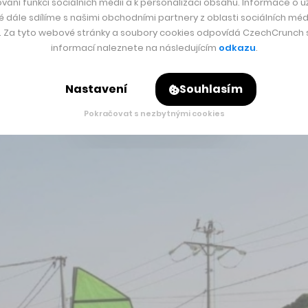
umočník na íránské ambasádě v Praze. Jenže tato práce jej nena
vání funkcí sociálních médií a k personalizaci obsahu. Informace o už
é dále sdílíme s našimi obchodními partnery z oblasti sociálních médi
o dalším dobrodružství.
y. Za tyto webové stránky a soubory cookies odpovídá CzechCrunch s.
informací naleznete na následujícím
odkazu
.
odružnou cestu podél západního pobřeží Afriky na vlastnoruč
ala. Tkáč totiž narazil na projekt Kola pro Afriku, který práv
Nastavení
Souhlasím
tikilometrové vzdálenosti.
Pokračovat s nezbytnými cookies