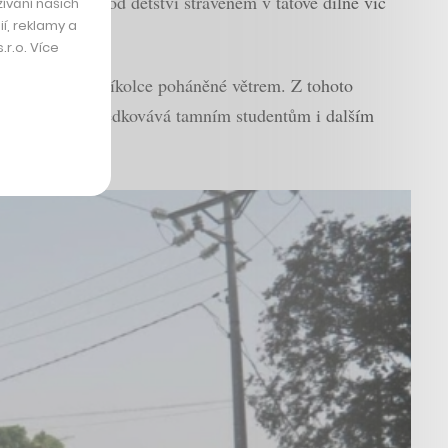
plňovala. Již od dětství stráveném v tátově dílně víc
ívání našich
í, reklamy a
r.o. Více
ně sestrojené tříkolce poháněné větrem. Z tohoto
ě v Gambii zprostředkovává tamním studentům i dalším