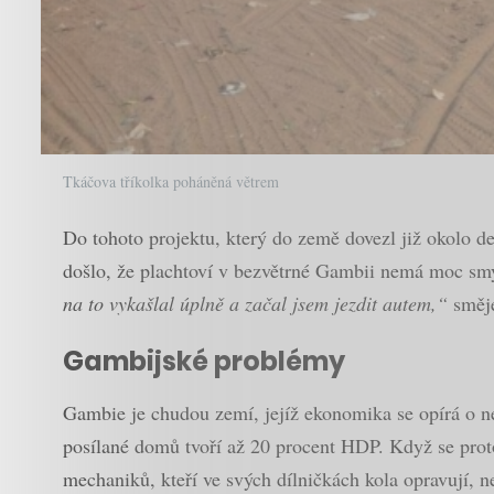
Tkáčova tříkolka poháněná větrem
Do tohoto projektu, který do země dovezl již okolo des
došlo, že plachtoví v bezvětrné Gambii nemá moc smy
na to vykašlal úplně a začal jsem jezdit autem,“
směje
Gambijské problémy
Gambie je chudou zemí, jejíž ekonomika se opírá o n
posílané domů tvoří až 20 procent HDP. Když se proto
mechaniků, kteří ve svých dílničkách kola opravují, 