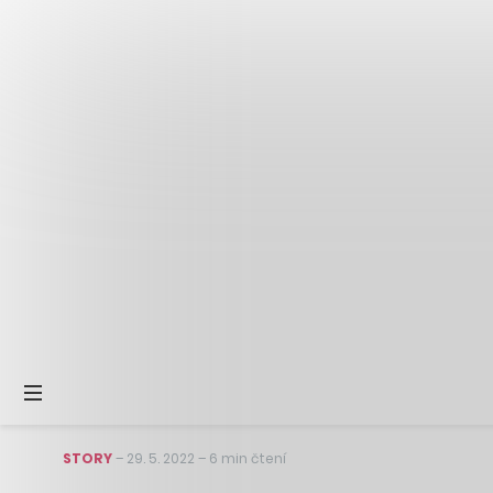
STORY
–
29. 5. 2022
–
6 min čtení