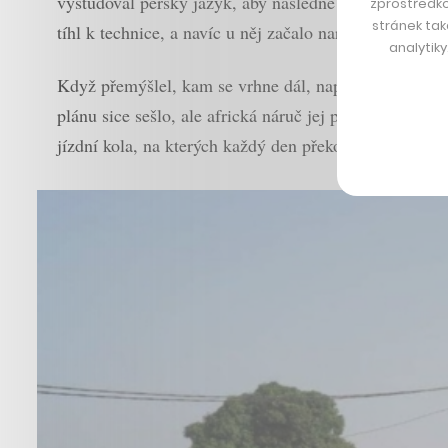
vystudoval perský jazyk, aby následně působil jako tl
zprostředko
stránek tak
tíhl k technice, a navíc u něj začalo narůstat volání p
analytik
Když přemýšlel, kam se vrhne dál, naplánoval si dobr
plánu sice sešlo, ale africká náruč jej přece jen obj
jízdní kola, na kterých každý den překonávají i patnác