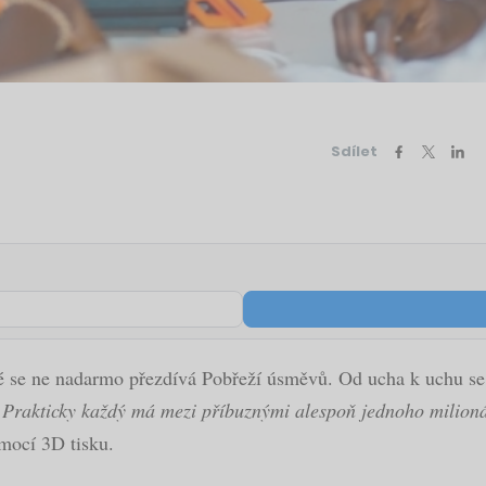
Sdílet
ré se ne nadarmo přezdívá Pobřeží úsměvů. Od ucha k uchu se 
Prakticky každý má mezi příbuznými alespoň jednoho milioná
mocí 3D tisku.