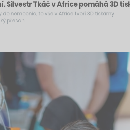
. Silvestr Tkáč v Africe pomáhá 3D ti
do nemocnic, to vše v Africe tvoří 3D tiskárny
ský přesah.