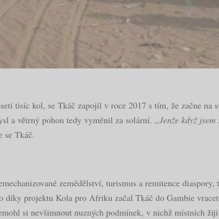
eti tisíc kol, se Tkáč zapojil v roce 2017 s tím, že začne na 
sl a větrný pohon tedy vyměnil za solární.
„Jenže když jsem z
 se Tkáč.
emechanizované zemědělství, turismus a remitence diaspory, t
 díky projektu Kola pro Afriku začal Tkáč do Gambie vracet p
nemohl si nevšimnout nuzných podmínek, v nichž místních žijí