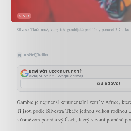
STORY
Silvestr Tkáč, muž, který řeší gambijské problémy pomocí 3D tisku
Uložit
0
0
Zobrazit
komentáře
Baví vás CzechCrunch?
Vídejte ho na Googlu častěji.
Sledovat
Gambie je nejmenší kontinentální zemí v Africe, kte
Ti jsou podle Silvestra Tkáče jednou velkou rodinou
„
s úsměvem podnikavý Čech, který v zemi pomáhá po