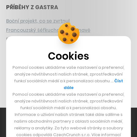
PŘÍBĚHY Z GASTRA
Boční projekt, co se zvrtnul
Francouzský šéfkuchař na Šumavě
Dva golfisti, co pečou
Cookies
DESIGN
Pomocí cookies ukládáme vaše nastavení a preferencí,
Bomma není tichá
analýze návštěvnosti našich stránek, zprostředkování
Originální hodinky
funkcí sociálních médií a k personalizaci obsahu …
Číst
Nábytek z betonu
dále
Pomocí cookies ukládáme vaše nastavení a preferencí,
analýze návštěvnosti našich stránek, zprostředkování
funkcí sociálních médií a k personalizaci obsahu.
Informace o užívání našich stránek také dále sdílíme s
našimi obchodními partnery z oblasti sociálních médií,
reklamy a analytiky. Za tyto webové stránky a soubory
cookies odpovídá CzechCrunch s.r.o. Více informací
Hlavní zdroj inspirace. Věnujeme se tématům, která