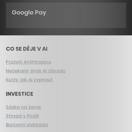
Google Pay
CO SE DĚJE V AI
Průšvih Anthtropicu
Nečekaný směr AI závodu
Kurzy, jak AI vypnout
INVESTICE
Sázka na Xerox
Strnad v Pirelli
Burzovní eldorádo