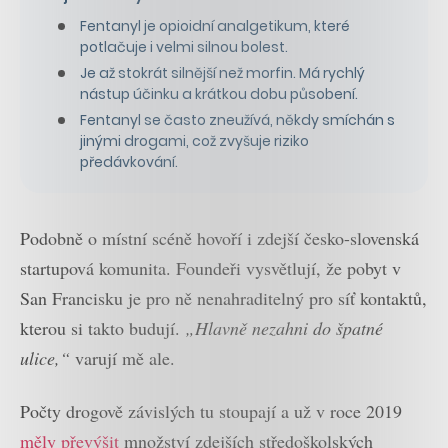
Fentanyl je opioidní analgetikum, které
potlačuje i velmi silnou bolest.
Je až stokrát silnější než morfin. Má rychlý
nástup účinku a krátkou dobu působení.
Fentanyl se často zneužívá, někdy smíchán s
jinými drogami, což zvyšuje riziko
předávkování.
Podobně o místní scéně hovoří i zdejší česko-slovenská
startupová komunita. Foundeři vysvětlují, že pobyt v
San Francisku je pro ně nenahraditelný pro síť kontaktů,
kterou si takto budují.
„Hlavně nezahni do špatné
ulice,“
varují mě ale.
Počty drogově závislých tu stoupají a už v roce 2019
měly převýšit
množství zdejších středoškolských