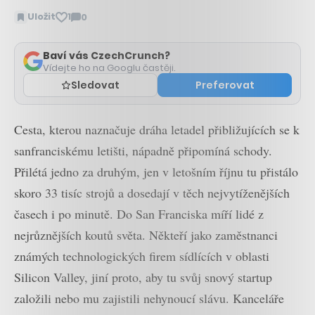
Uložit
1
0
Zobrazit
komentáře
Baví vás CzechCrunch?
Vídejte ho na Googlu častěji.
Sledovat
Preferovat
Cesta, kterou naznačuje dráha letadel přibližujících se k
sanfranciskému letišti, nápadně připomíná schody.
Přilétá jedno za druhým, jen v letošním říjnu tu přistálo
skoro 33 tisíc strojů a dosedají v těch nejvytíženějších
časech i po minutě. Do San Franciska míří lidé z
nejrůznějších koutů světa. Někteří jako zaměstnanci
známých technologických firem sídlících v oblasti
Silicon Valley, jiní proto, aby tu svůj snový startup
založili nebo mu zajistili nehynoucí slávu. Kanceláře