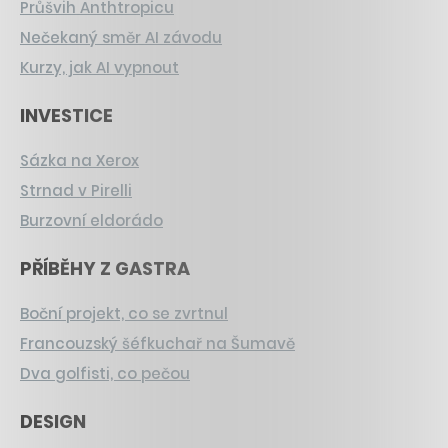
Průšvih Anthtropicu
Nečekaný směr AI závodu
Kurzy, jak AI vypnout
INVESTICE
Sázka na Xerox
Strnad v Pirelli
Burzovní eldorádo
PŘÍBĚHY Z GASTRA
Boční projekt, co se zvrtnul
Francouzský šéfkuchař na Šumavě
Dva golfisti, co pečou
DESIGN