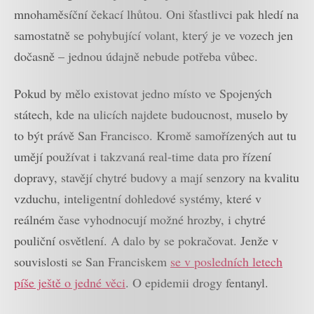
mnohaměsíční čekací lhůtou. Oni šťastlivci pak hledí na
samostatně se pohybující volant, který je ve vozech jen
dočasně – jednou údajně nebude potřeba vůbec.
Pokud by mělo existovat jedno místo ve Spojených
státech, kde na ulicích najdete budoucnost, muselo by
to být právě San Francisco. Kromě samořízených aut tu
umějí používat i takzvaná real-time data pro řízení
dopravy, stavějí chytré budovy a mají senzory na kvalitu
vzduchu, inteligentní dohledové systémy, které v
reálném čase vyhodnocují možné hrozby, i chytré
pouliční osvětlení. A dalo by se pokračovat. Jenže v
souvislosti se San Franciskem
se v posledních letech
píše ještě o jedné věci
. O epidemii drogy fentanyl.