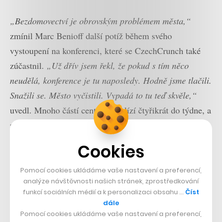
„Bezdomovectví je obrovským problémem města,“
zmínil Marc Benioff další potíž během svého
vystoupení na konferenci, které se CzechCrunch také
zúčastnil.
„Už dřív jsem řekl, že pokud s tím něco
neudělá, konference je tu naposledy. Hodně jsme tlačili.
Snažili se. Město vyčistili. Vypadá to tu teď skvěle,“
uvedl. Mnoho částí centra se uklízí čtyřikrát do týdne, a
přesto působí špinavým dojmem. Část problému se ale
tehdy, v polovině září, v souvislosti s konáním
Cookies
Dreamforce odsunula na několik dní o pár ulic dál.
Tam, kde ho většina návštěvníků obří akce neviděla.
Pomocí cookies ukládáme vaše nastavení a preferencí,
analýze návštěvnosti našich stránek, zprostředkování
Samozřejmě tím nezmizel.
funkcí sociálních médií a k personalizaci obsahu …
Číst
dále
Každá ulice je jiná
Pomocí cookies ukládáme vaše nastavení a preferencí,