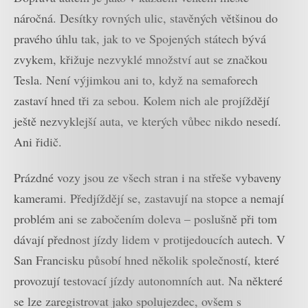
náročná. Desítky rovných ulic, stavěných většinou do
pravého úhlu tak, jak to ve Spojených státech bývá
zvykem, křižuje nezvyklé množství aut se značkou
Tesla. Není výjimkou ani to, když na semaforech
zastaví hned tři za sebou. Kolem nich ale projíždějí
ještě nezvyklejší auta, ve kterých vůbec nikdo nesedí.
Ani řidič.
Prázdné vozy jsou ze všech stran i na střeše vybaveny
kamerami. Předjíždějí se, zastavují na stopce a nemají
problém ani se zabočením doleva – poslušně při tom
dávají přednost jízdy lidem v protijedoucích autech. V
San Francisku působí hned několik společností, které
provozují testovací jízdy autonomních aut. Na některé
se lze zaregistrovat jako spolujezdec, ovšem s