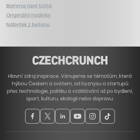
Bomma není tichá
Originální hodinky
Nábytek z betonu
Hlavní zdroj inspirace. Věnujeme se tématům, která
hýbou Českem a světem, od byznysu a startupů
přes technologie, politiku a vzdělávání až po bydlení,
sport, kulturu, ekologii nebo dopravu.