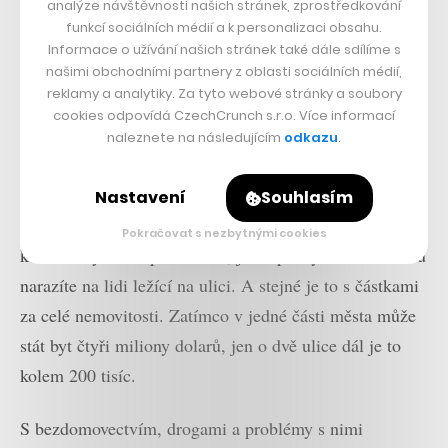
analýze návštěvnosti našich stránek, zprostředkování
V mnoha městech jsou lepší čtvrti a ty horší. V San
funkcí sociálních médií a k personalizaci obsahu.
Informace o užívání našich stránek také dále sdílíme s
Francisku se za tu nejhorší považuje čtvrť Tenderloin,
našimi obchodními partnery z oblasti sociálních médií,
dřív proslavená undergroundovými uměleckými
reklamy a analytiky. Za tyto webové stránky a soubory
prostory a historickými divadly, dnes právě drogově
cookies odpovídá CzechCrunch s.r.o. Více informací
naleznete na následujícím
odkazu
.
závislými. Kromě toho se ve městě takové dělení
vztahuje i na ulice.
Nastavení
Souhlasím
Cena za pokoj se může lišit i desetinásobně za stejnou
Pokračovat s nezbytnými cookies
kvalitu ubytování podle toho, jestli při východu z hotelu
narazíte na lidi ležící na ulici. A stejné je to s částkami
za celé nemovitosti. Zatímco v jedné části města může
stát byt čtyři miliony dolarů, jen o dvě ulice dál je to
kolem 200 tisíc.
S bezdomovectvím, drogami a problémy s nimi