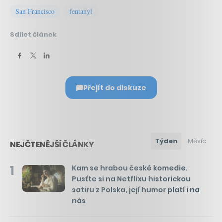
San Francisco
fentanyl
Sdílet článek
Přejít do diskuze
Týden
Měsíc
NEJČTENĚJŠÍ ČLÁNKY
1
Kam se hrabou české komedie.
Pusťte si na Netflixu historickou
satiru z Polska, její humor platí i na
nás