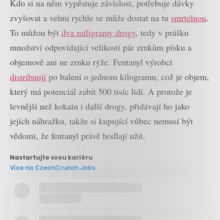
Kdo si na něm vypěstuje závislost, potřebuje dávky
zvyšovat a velmi rychle se může dostat na tu
smrtelnou
.
To můžou být
dva miligramy drogy
, tedy v prášku
množství odpovídající velikostí pár zrnkům písku a
objemově ani ne zrnku rýže. Fentanyl výrobci
distribuují
po balení o jednom kilogramu, což je objem,
který má potenciál zabít 500 tisíc lidí. A protože je
levnější než kokain i další drogy, přidávají ho jako
jejich náhražku, takže si kupující vůbec nemusí být
vědomi, že fentanyl právě hodlají užít.
Nastartujte svou kariéru
Více na CzechCrunch Jobs