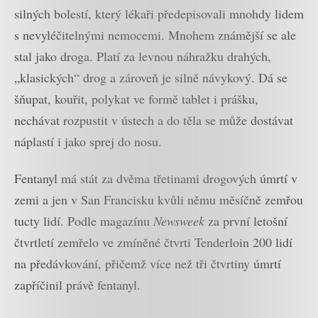
silných bolestí, který lékaři předepisovali mnohdy lidem
s nevyléčitelnými nemocemi. Mnohem známější se ale
stal jako droga. Platí za levnou náhražku drahých,
„klasických“ drog a zároveň je silně návykový. Dá se
šňupat, kouřit, polykat ve formě tablet i prášku,
nechávat rozpustit v ústech a do těla se může dostávat
náplastí i jako sprej do nosu.
Fentanyl má stát za dvěma třetinami drogových úmrtí v
zemi a jen v San Francisku kvůli němu měsíčně zemřou
tucty lidí. Podle magazínu
Newsweek
za první letošní
čtvrtletí zemřelo ve zmíněné čtvrti Tenderloin 200 lidí
na předávkování, přičemž více než tři čtvrtiny úmrtí
zapříčinil právě fentanyl.