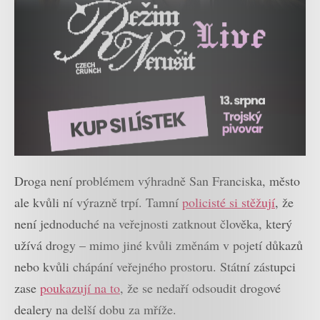
Droga není problémem výhradně San Franciska, město
ale kvůli ní výrazně trpí. Tamní
policisté si stěžují
, že
není jednoduché na veřejnosti zatknout člověka, který
užívá drogy – mimo jiné kvůli změnám v pojetí důkazů
nebo kvůli chápání veřejného prostoru. Státní zástupci
zase
poukazují na to
, že se nedaří odsoudit drogové
dealery na delší dobu za mříže.