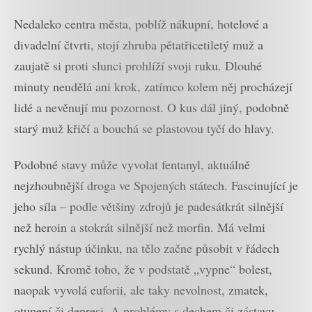
Nedaleko centra města, poblíž nákupní, hotelové a
divadelní čtvrti, stojí zhruba pětatřicetiletý muž a
zaujatě si proti slunci prohlíží svoji ruku. Dlouhé
minuty neudělá ani krok, zatímco kolem něj procházejí
lidé a nevěnují mu pozornost. O kus dál jiný, podobně
starý muž křičí a bouchá se plastovou tyčí do hlavy.
Podobné stavy může vyvolat fentanyl, aktuálně
nejzhoubnější droga ve Spojených státech. Fascinující je
jeho síla – podle většiny zdrojů je padesátkrát silnější
než heroin a stokrát silnější než morfin. Má velmi
rychlý nástup účinku, na tělo začne působit v řádech
sekund. Kromě toho, že v podstatě „vypne“ bolest,
naopak vyvolá euforii, ale taky nevolnost, zmatek,
otupení či depresi. A problémy s dechem či zástavu