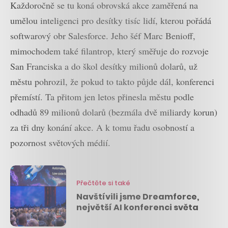
Každoročně se tu koná obrovská akce zaměřená na
umělou inteligenci pro desítky tisíc lidí, kterou pořádá
softwarový obr Salesforce. Jeho šéf Marc Benioff,
mimochodem také filantrop, který směřuje do rozvoje
San Franciska a do škol desítky milionů dolarů, už
městu pohrozil, že pokud to takto půjde dál, konferenci
přemístí. Ta přitom jen letos přinesla městu podle
odhadů 89 milionů dolarů (bezmála dvě miliardy korun)
za tři dny konání akce. A k tomu řadu osobností a
pozornost světových médií.
Přečtěte si také
Navštívili jsme Dreamforce,
největší AI konferenci světa