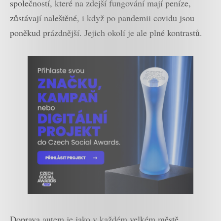
společností, které na zdejší fungování mají peníze,
zůstávají naleštěné, i když po pandemii covidu jsou
poněkud prázdnější. Jejich okolí je ale plné kontrastů.
Doprava autem je jako v každém velkém městě