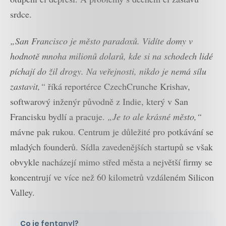
srdce.
„San Francisco je město paradoxů. Vidíte domy v
hodnotě mnoha milionů dolarů, kde si na schodech lidé
píchají do žil drogy. Na veřejnosti, nikdo je nemá sílu
zastavit,“
říká reportérce CzechCrunche Krishav,
softwarový inženýr původně z Indie, který v San
Francisku bydlí a pracuje.
„Je to ale krásné město,“
mávne pak rukou. Centrum je důležité pro potkávání se
mladých founderů. Sídla zavedenějších startupů se však
obvykle nacházejí mimo střed města a největší firmy se
koncentrují ve více než 60 kilometrů vzdáleném Silicon
Valley.
Co je fentanyl?