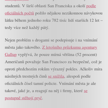
studentů. V širší oblasti San Franciska a okolí
podle
oficiálních počtů
požilo nějakou nezákonnou návykovou
látku během jednoho roku 782 tisíc lidí starších 12 let –
tedy více než každý pátý.
Nejen problém s drogami se podepisuje i na vnímání
města jako takového.
Z letošního průzkumu agentury
Gallup
vyplývá, že pouze mírná většina (52 procent)
Američanů považuje San Francisco za bezpečné, což je
oproti předchozím rokům výrazný pokles. Ačkoliv míra
násilných trestných činů
se snížila
, alespoň podle
oficiálních čísel tamní policie. Vnímání města je ale
takové, jaké je, a reagují na něj i firmy, které
se
postupně stěhují pryč
.