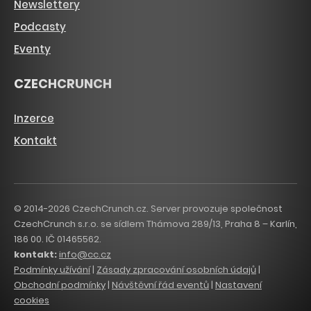
Newslettery
Podcasty
Eventy
CZECHCRUNCH
Inzerce
Kontakt
© 2014-2026 CzechCrunch.cz. Server provozuje společnost
CzechCrunch s.r.o. se sídlem Thámova 289/13, Praha 8 – Karlín,
186 00. IČ 01465562.
kontakt:
info@cc.cz
Podmínky užívání
|
Zásady zpracování osobních údajů
|
Obchodní podmínky
|
Návštěvní řád eventů
|
Nastavení
cookies