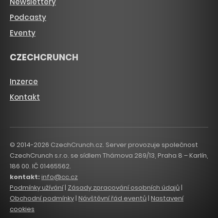
Newslettery
Podcasty
Eventy
CZECHCRUNCH
Inzerce
Kontakt
© 2014-2026 CzechCrunch.cz. Server provozuje společnost
CzechCrunch s.r.o. se sídlem Thámova 289/13, Praha 8 – Karlín,
186 00. IČ 01465562.
kontakt:
info@cc.cz
Podmínky užívání
|
Zásady zpracování osobních údajů
|
Obchodní podmínky
|
Návštěvní řád eventů
|
Nastavení
cookies