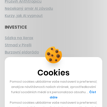
Průšvih Anthtropicu
Nečekaný směr AI závodu
Kurzy, jak AI vypnout
INVESTICE
Sázka na Xerox
Strnad v Pirelli
Burzovní eldorádo
PŘÍBĚHY Z GASTRA
Cookies
Boční projekt, co se zvrtnul
Francouzský šéfkuchař na Šumavě
Pomocí cookies ukládáme vaše nastavení a preferencí,
analýze návštěvnosti našich stránek, zprostředkování
Dva golfisti, co pečou
funkcí sociálních médií a k personalizaci obsahu …
Číst
dále
DESIGN
Pomocí cookies ukládáme vaše nastavení a preferencí,