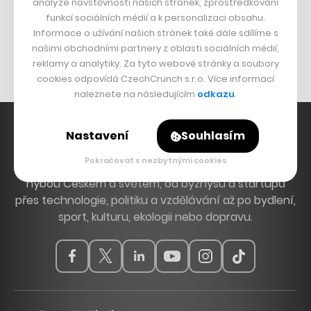
analýze návštěvnosti našich stránek, zprostředkování
Bomma není tichá
funkcí sociálních médií a k personalizaci obsahu.
Originální hodinky
Informace o užívání našich stránek také dále sdílíme s
našimi obchodními partnery z oblasti sociálních médií,
Nábytek z betonu
reklamy a analytiky. Za tyto webové stránky a soubory
cookies odpovídá CzechCrunch s.r.o. Více informací
naleznete na následujícím
odkazu
.
Nastavení
Souhlasím
Pokračovat s nezbytnými cookies
Hlavní zdroj inspirace. Věnujeme se tématům, která
hýbou Českem a světem, od byznysu a startupů
přes technologie, politiku a vzdělávání až po bydlení,
sport, kulturu, ekologii nebo dopravu.