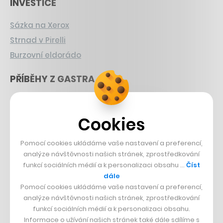
INVESTICE
Sázka na Xerox
Strnad v Pirelli
Burzovní eldorádo
PŘÍBĚHY Z GASTRA
Boční projekt, co se zvrtnul
Francouzský šéfkuchař na Šumavě
Cookies
Dva golfisti, co pečou
Pomocí cookies ukládáme vaše nastavení a preferencí,
DESIGN
analýze návštěvnosti našich stránek, zprostředkování
funkcí sociálních médií a k personalizaci obsahu …
Číst
dále
Bomma není tichá
Pomocí cookies ukládáme vaše nastavení a preferencí,
Originální hodinky
analýze návštěvnosti našich stránek, zprostředkování
Nábytek z betonu
funkcí sociálních médií a k personalizaci obsahu.
Informace o užívání našich stránek také dále sdílíme s