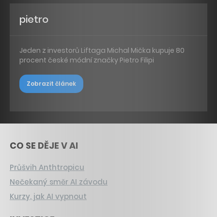
pietro
Jeden z investorů Liftaga Michal Mička kupuje 80
procent české módní značky Pietro Filipi
Zobrazit článek
CO SE DĚJE V AI
Průšvih Anthtropicu
Nečekaný směr AI závodu
Kurzy, jak AI vypnout