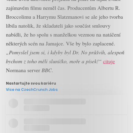
zajímavém filmu neměl čas. Producentům Albertu R.
Broccolimu a Harrymu Slatzmanovi se ale jeho tvorba
líbila natolik, že skladateli jako součást smlouvy
nabídli, že ho spolu s manželkou vezmou na natáčení
některých scén na Jamajce. Vše by bylo zaplacené.
„Pomyslel jsem si, i kdyby byl Dr. No průšvih, alespoň
bychom z toho měli sluníčko, moře a písek!“
cituje
Normana server
BBC
.
Nastartujte svou kariéru
Více na CzechCrunch Jobs