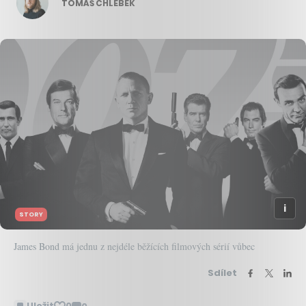
TOMÁŠ CHLEBEK
STORY
James Bond má jednu z nejdéle běžících filmových sérií vůbec
Sdílet
Uložit
0