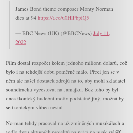
James Bond theme composer Monty Norman
dies at 94
https://t.co/u0HlPbpiQ5
— BBC News (UK) (@BBCNews)
July 11,
2022
Film dostal rozpočet kolem jednoho milionu dolarů, což
bylo i na tehdejší dobu poměrně málo. Přeci jen se v
něm ale našel dostatek zdrojů na to, aby mohl skladatel
soundtracku vycestovat na Jamajku. Bez toho by byl
dnes ikonický hudební motiv podstatně jiný, možná by
se ikonickým vůbec nestal.
Norman tehdy pracoval na už zmíněných muzikálech a
vedle dvou aktivních projektů na práci na nijak zvlášť