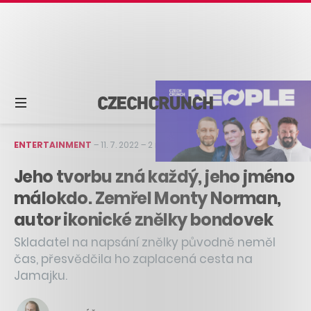
ENTERTAINMENT
–
11. 7. 2022
–
2 min čtení
Jeho tvorbu zná každý, jeho jméno
málokdo. Zemřel Monty Norman,
autor ikonické znělky bondovek
Skladatel na napsání znělky původně neměl
čas, přesvědčila ho zaplacená cesta na
Jamajku.