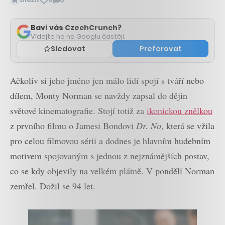
0
Zobrazit
komentáře
Baví vás CzechCrunch?
Vídejte ho na Googlu častěji.
Sledovat
Preferovat
Ačkoliv si jeho jméno jen málo lidí spojí s tváří nebo
dílem, Monty Norman se navždy zapsal do dějin
světové kinematografie. Stojí totiž za
ikonickou znělkou
z prvního filmu o Jamesi Bondovi
Dr. No
, která se vžila
pro celou filmovou sérii a dodnes je hlavním hudebním
motivem spojovaným s jednou z nejznámějších postav,
co se kdy objevily na velkém plátně. V pondělí Norman
zemřel. Dožil se 94 let.