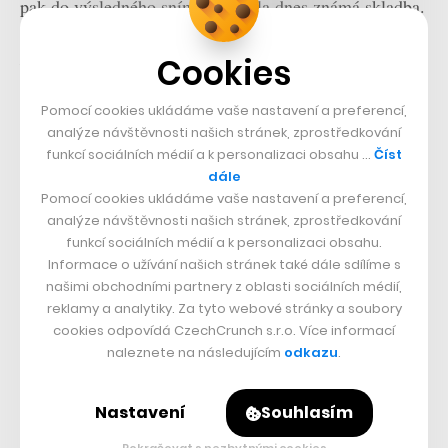
pak do výsledného snímku dostala dnes známá skladba.
Dr. No
se zprvu dočkal rozporuplného přijetí kritiky,
Cookies
vydělal ale šestinásobek svého rozpočtu a umožnil
Pomocí cookies ukládáme vaše nastavení a preferencí,
vznik pokračování, která rychle rostla na popularitě.
analýze návštěvnosti našich stránek, zprostředkování
Jelikož se úvodní sekvence, v níž agent 007 vystřelí
funkcí sociálních médií a k personalizaci obsahu …
Číst
přímo do publika, stala typickým prvkem bondovek,
dále
Pomocí cookies ukládáme vaše nastavení a preferencí,
Normanovu znělku, která ji doprovází, dnes zná každý.
analýze návštěvnosti našich stránek, zprostředkování
Odkaz nepříliš známého britského skladatele tak stále
funkcí sociálních médií a k personalizaci obsahu.
Informace o užívání našich stránek také dále sdílíme s
žije a nepochybně ho znovu uslyšíme v příštím filmu o
našimi obchodními partnery z oblasti sociálních médií,
Jamesi Bondovi.
reklamy a analytiky. Za tyto webové stránky a soubory
cookies odpovídá CzechCrunch s.r.o. Více informací
naleznete na následujícím
odkazu
.
Každý pátek vám ukážeme
nové filmy, seriály a tipy, co
Nastavení
Souhlasím
sledovat nejen o víkendu.
Pokračovat s nezbytnými cookies