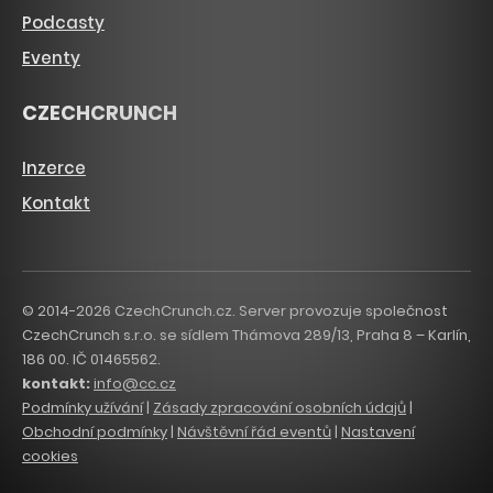
Podcasty
Eventy
CZECHCRUNCH
Inzerce
Kontakt
© 2014-2026 CzechCrunch.cz. Server provozuje společnost
CzechCrunch s.r.o. se sídlem Thámova 289/13, Praha 8 – Karlín,
186 00. IČ 01465562.
kontakt:
info@cc.cz
Podmínky užívání
|
Zásady zpracování osobních údajů
|
Obchodní podmínky
|
Návštěvní řád eventů
|
Nastavení
cookies