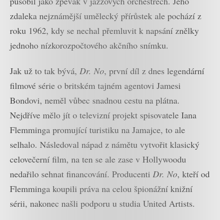
působil jako zpěvák v jazzových orchestrech. Jeho
zdaleka nejznámější umělecký přírůstek ale pochází z
roku 1962, kdy se nechal přemluvit k napsání znělky
jednoho nízkorozpočtového akčního snímku.
Jak už to tak bývá,
Dr. No
, první díl z dnes legendární
filmové série o britském tajném agentovi Jamesi
Bondovi, neměl vůbec snadnou cestu na plátna.
Nejdříve mělo jít o televizní projekt spisovatele Iana
Flemminga promující turistiku na Jamajce, to ale
selhalo. Následoval nápad z námětu vytvořit klasický
celovečerní film, na ten se ale zase v Hollywoodu
nedařilo sehnat financování. Producenti
Dr. No
, kteří od
Flemminga koupili práva na celou špionážní knižní
sérii, nakonec našli podporu u studia United Artists.