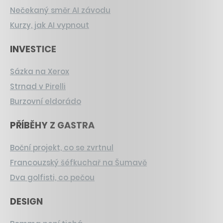
Nečekaný směr AI závodu
Kurzy, jak AI vypnout
INVESTICE
Sázka na Xerox
Strnad v Pirelli
Burzovní eldorádo
PŘÍBĚHY Z GASTRA
Boční projekt, co se zvrtnul
Francouzský šéfkuchař na Šumavě
Dva golfisti, co pečou
DESIGN