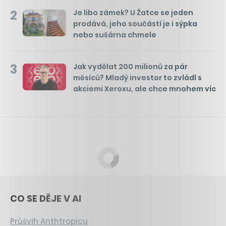
2
Je libo zámek? U Žatce se jeden
prodává, jeho součástí je i sýpka
nebo sušárna chmele
3
Jak vydělat 200 milionů za pár
měsíců? Mladý investor to zvládl s
akciemi Xeroxu, ale chce mnohem víc
CO SE DĚJE V AI
Průšvih Anthtropicu