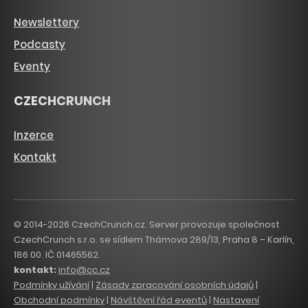
Newslettery
Podcasty
Eventy
CZECHCRUNCH
Inzerce
Kontakt
© 2014-2026 CzechCrunch.cz. Server provozuje společnost
CzechCrunch s.r.o. se sídlem Thámova 289/13, Praha 8 – Karlín,
186 00. IČ 01465562.
kontakt:
info@cc.cz
Podmínky užívání
|
Zásady zpracování osobních údajů
|
Obchodní podmínky
|
Návštěvní řád eventů
|
Nastavení