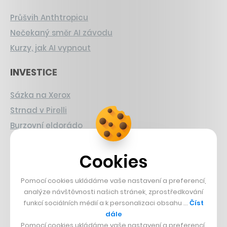
Průšvih Anthtropicu
Nečekaný směr AI závodu
Kurzy, jak AI vypnout
INVESTICE
Sázka na Xerox
Strnad v Pirelli
Burzovní eldorádo
PŘÍBĚHY Z GASTRA
Cookies
Boční projekt, co se zvrtnul
Pomocí cookies ukládáme vaše nastavení a preferencí,
Francouzský šéfkuchař na Šumavě
analýze návštěvnosti našich stránek, zprostředkování
Dva golfisti, co pečou
funkcí sociálních médií a k personalizaci obsahu …
Číst
dále
Pomocí cookies ukládáme vaše nastavení a preferencí,