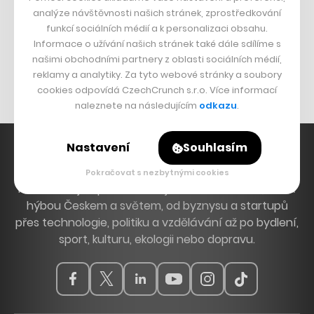
DESIGN
analýze návštěvnosti našich stránek, zprostředkování
funkcí sociálních médií a k personalizaci obsahu.
Bomma není tichá
Informace o užívání našich stránek také dále sdílíme s
Originální hodinky
našimi obchodními partnery z oblasti sociálních médií,
Nábytek z betonu
reklamy a analytiky. Za tyto webové stránky a soubory
cookies odpovídá CzechCrunch s.r.o. Více informací
naleznete na následujícím
odkazu
.
Nastavení
Souhlasím
Pokračovat s nezbytnými cookies
Hlavní zdroj inspirace. Věnujeme se tématům, která
hýbou Českem a světem, od byznysu a startupů
přes technologie, politiku a vzdělávání až po bydlení,
sport, kulturu, ekologii nebo dopravu.