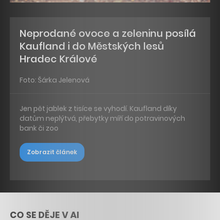
Neprodané ovoce a zeleninu posílá
Kaufland i do Městských lesů
Hradec Králové
Foto: Šárka Jelenová
Jen pět jablek z tisíce se vyhodí. Kaufland díky
datům neplýtvá, přebytky míří do potravinových
bank či zoo
Zobrazit článek
CO SE DĚJE V AI