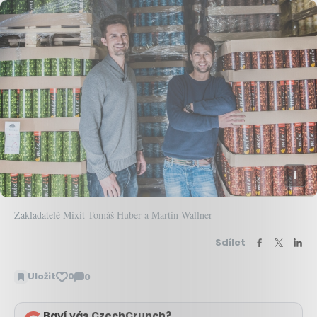
Zakladatelé Mixit Tomáš Huber a Martin Wallner
Sdílet
Uložit
0
0
Zobrazit
komentáře
Baví vás CzechCrunch?