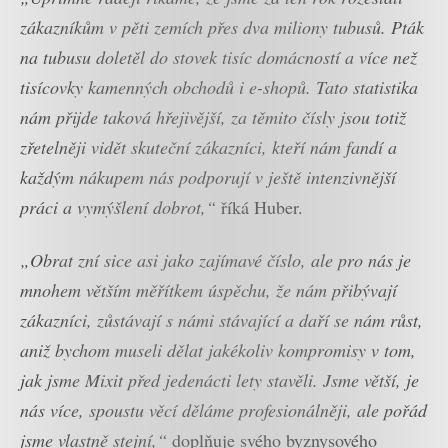
zákazníkům v pěti zemích přes dva miliony tubusů. Pták
na tubusu doletěl do stovek tisíc domácností a více než
tisícovky kamenných obchodů i e-shopů. Tato statistika
nám přijde taková hřejivější, za těmito čísly jsou totiž
zřetelněji vidět skuteční zákazníci, kteří nám fandí a
každým nákupem nás podporují v ještě intenzivnější
práci a vymýšlení dobrot,“
říká Huber.
„Obrat zní sice asi jako zajímavé číslo, ale pro nás je
mnohem větším měřítkem úspěchu, že nám přibývají
zákazníci, zůstávají s námi stávající a daří se nám růst,
aniž bychom museli dělat jakékoliv kompromisy v tom,
jak jsme Mixit před jedenácti lety stavěli. Jsme větší, je
nás více, spoustu věcí děláme profesionálněji, ale pořád
jsme vlastně stejní,“
doplňuje svého byznysového