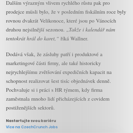
Dalším výrazným vlivem rychlého růstu pak pro
prodejce müsli bylo, že v posledním fiskálním roce byly
rovnou dvakrát Velikonoce, které jsou po Vánocích
druhou nejsilnější sezonou.
„Takže i kalendář nám
tentokrát hrál do karet,“
říká Wallner.
Dodává však, že zásluhy patří i produktové a
marketingové části firmy, ale také historicky
nejrychlejšímu zvětšování expedičních kapacit na
schopnost realizovat šest tisíc objednávek denně.
Pochvaluje si i práci s HR týmem, kdy firma
zaměstnala mnoho lidí přicházejících z covidem
postiženějších sektorů.
Nastartujte svou kariéru
Více na CzechCrunch Jobs