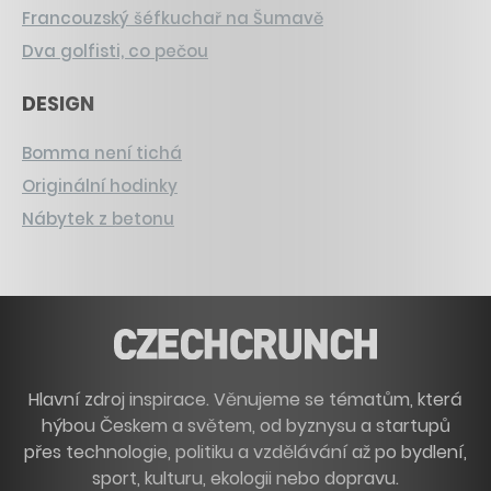
Francouzský šéfkuchař na Šumavě
Dva golfisti, co pečou
DESIGN
Bomma není tichá
Originální hodinky
Nábytek z betonu
Hlavní zdroj inspirace. Věnujeme se tématům, která
hýbou Českem a světem, od byznysu a startupů
přes technologie, politiku a vzdělávání až po bydlení,
sport, kulturu, ekologii nebo dopravu.