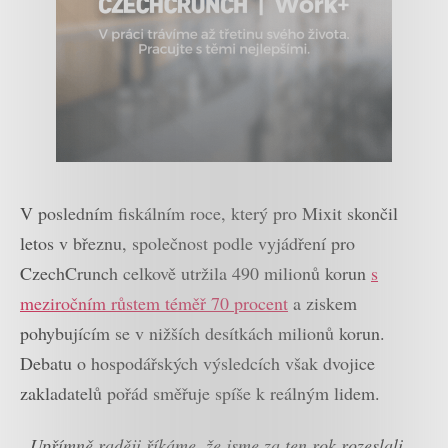
V posledním fiskálním roce, který pro Mixit skončil
letos v březnu, společnost podle vyjádření pro
CzechCrunch celkově utržila 490 milionů korun
s
meziročním růstem téměř 70 procent
a ziskem
pohybujícím se v nižších desítkách milionů korun.
Debatu o hospodářských výsledcích však dvojice
zakladatelů pořád směřuje spíše k reálným lidem.
„Upřímně raději říkáme, že jsme za ten rok rozeslali