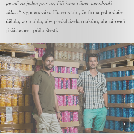
pevně za jeden provaz, čili jsme vůbec nenabrali
skluz,“
vyjmenovává Huber s tím, že firma jednoduše
dělala, co mohla, aby předcházela rizikům, ale zároveň
jí částečně i přálo štěstí.