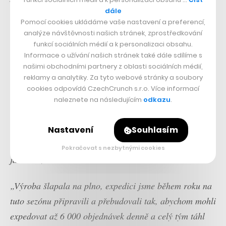
extrémní poptávky podle toho, jak vláda oznamovala,
dále
Pomocí cookies ukládáme vaše nastavení a preferencí,
co a jak se bude zavírat a jaký je výhled,“
popisuje
analýze návštěvnosti našich stránek, zprostředkování
Wallner.
funkcí sociálních médií a k personalizaci obsahu.
Informace o užívání našich stránek také dále sdílíme s
našimi obchodními partnery z oblasti sociálních médií,
Samotné léto pak bylo pro Mixit překvapivě silné a
reklamy a analytiky. Za tyto webové stránky a soubory
tradiční okurková sezona nenastala, což zakladatelé
cookies odpovídá CzechCrunch s.r.o. Více informací
firmy připisují tomu, že zákazníci tolik necestovali a na
naleznete na následujícím
odkazu
.
chatu si mix müsli vezmou spíše než do kufru k moři.
„Rekordní vánoční sezóna u nás dopadla více než
Nastavení
Souhlasím
skvěle díky tomu, že do sebe zapadlo všechno přesně,
Pokračovat s nezbytnými cookies
jak mělo,“
říká Tomáš Huber.
„Výroba šlapala na plno, expedici jsme během roku na
tuto sezónu připravili a přebudovali tak, abychom mohli
expedovat až 6 000 objednávek denně a celý tým táhl