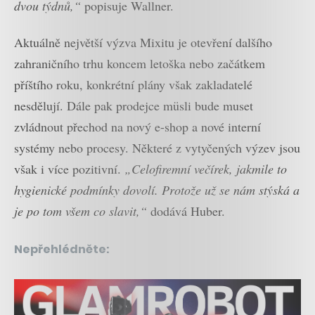
dvou týdnů,“
popisuje Wallner.
Aktuálně největší výzva Mixitu je otevření dalšího
zahraničního trhu koncem letoška nebo začátkem
příštího roku, konkrétní plány však zakladatelé
nesdělují. Dále pak prodejce müsli bude muset
zvládnout přechod na nový e-shop a nové interní
systémy nebo procesy. Některé z vytyčených výzev jsou
však i více pozitivní.
„Celofiremní večírek, jakmile to
hygienické podmínky dovolí. Protože už se nám stýská a
je po tom všem co slavit,“
dodává Huber.
Nepřehlédněte: