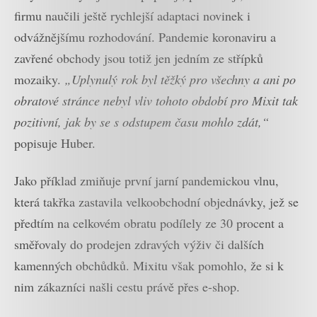
firmu naučili ještě rychlejší adaptaci novinek i
odvážnějšímu rozhodování. Pandemie koronaviru a
zavřené obchody jsou totiž jen jedním ze střípků
mozaiky.
„Uplynulý rok byl těžký pro všechny a ani po
obratové stránce nebyl vliv tohoto období pro Mixit tak
pozitivní, jak by se s odstupem času mohlo zdát,“
popisuje Huber.
Jako příklad zmiňuje první jarní pandemickou vlnu,
která takřka zastavila velkoobchodní objednávky, jež se
předtím na celkovém obratu podílely ze 30 procent a
směřovaly do prodejen zdravých výživ či dalších
kamenných obchůdků. Mixitu však pomohlo, že si k
nim zákazníci našli cestu právě přes e-shop.