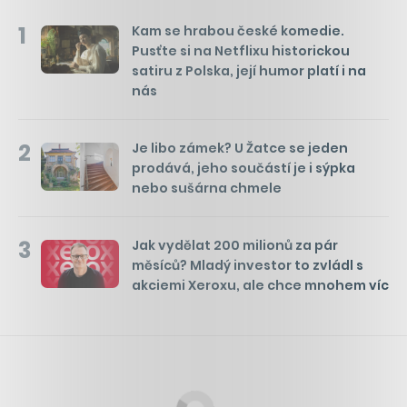
1
Kam se hrabou české komedie.
Pusťte si na Netflixu historickou
satiru z Polska, její humor platí i na
nás
2
Je libo zámek? U Žatce se jeden
prodává, jeho součástí je i sýpka
nebo sušárna chmele
3
Jak vydělat 200 milionů za pár
měsíců? Mladý investor to zvládl s
akciemi Xeroxu, ale chce mnohem víc