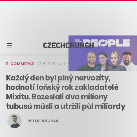
E-COMMERCE
–
13. 6. 2021
–
4 min čtení
Každý den byl plný nervozity,
hodnotí loňský rok zakladatelé
Mixitu. Rozeslali dva miliony
tubusů müsli a utržili půl miliardy
PETER BREJČÁK