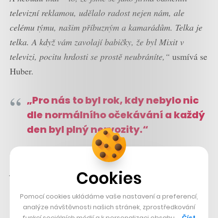
televizní reklamou, udělalo radost nejen nám, ale
celému týmu, našim příbuzným a kamarádům. Telka je
telka. A když vám zavolají babičky, že byl Mixit v
televizi, pocitu hrdosti se prostě neubráníte,“
usmívá se
Huber.
„Pro nás to byl rok, kdy nebylo nic
dle normálního očekávání a každý
den byl plný nervozity.“
Výčet všech faktorů ovlivňujících růst v posledním roce
je tak pro Mixit opravdu dlouhý.
„Pro nás to byl rok,
Cookies
kdy nebylo nic dle normálního očekávání a každý den
Pomocí cookies ukládáme vaše nastavení a preferencí,
byl plný nervozity, jak to společně zvládneme. Během
analýze návštěvnosti našich stránek, zprostředkování
první vlny se střídaly vlny extrémního nezájmu a
funkcí sociálních médií a k personalizaci obsahu …
Číst