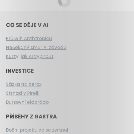
CO SE DĚJE V AI
Průšvih Anthtropicu
Nečekaný směr AI závodu
Kurzy, jak AI vypnout
INVESTICE
Sázka na Xerox
Strnad v Pirelli
Burzovní eldorádo
PŘÍBĚHY Z GASTRA
Boční projekt, co se zvrtnul