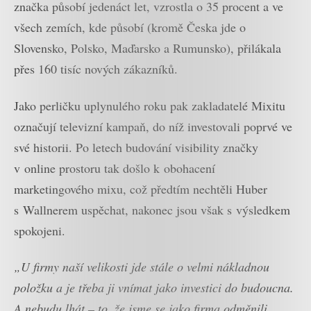
značka působí jedenáct let, vzrostla o 35 procent a ve
všech zemích, kde působí (kromě Česka jde o
Slovensko, Polsko, Maďarsko a Rumunsko), přilákala
přes 160 tisíc nových zákazníků.
Jako perličku uplynulého roku pak zakladatelé Mixitu
označují televizní kampaň, do níž investovali poprvé ve
své historii. Po letech budování visibility značky
v online prostoru tak došlo k obohacení
marketingového mixu, což předtím nechtěli Huber
s Wallnerem uspěchat, nakonec jsou však s výsledkem
spokojeni.
„U firmy naší velikosti jde stále o velmi nákladnou
položku a je třeba ji vnímat jako investici do budoucna.
A nebudu lhát – to, že jsme se jako firma odměnili