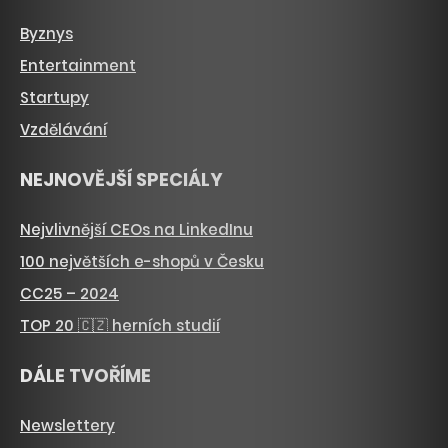
Byznys
Entertainment
Startupy
Vzdělávání
NEJNOVĚJŠÍ SPECIÁLY
Nejvlivnější CEOs na LinkedInu
100 největších e-shopů v Česku
CC25 – 2024
TOP 20 🇨🇿 herních studií
DÁLE TVOŘÍME
Newslettery