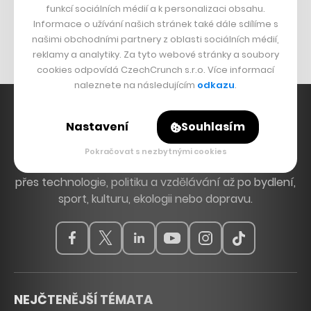
funkcí sociálních médií a k personalizaci obsahu.
Originální hodinky
Informace o užívání našich stránek také dále sdílíme s
Nábytek z betonu
našimi obchodními partnery z oblasti sociálních médií,
reklamy a analytiky. Za tyto webové stránky a soubory
cookies odpovídá CzechCrunch s.r.o. Více informací
naleznete na následujícím
odkazu
.
Nastavení
Souhlasím
Hlavní zdroj inspirace. Věnujeme se tématům, která
Pokračovat s nezbytnými cookies
hýbou Českem a světem, od byznysu a startupů
přes technologie, politiku a vzdělávání až po bydlení,
sport, kulturu, ekologii nebo dopravu.
NEJČTENĚJŠÍ TÉMATA