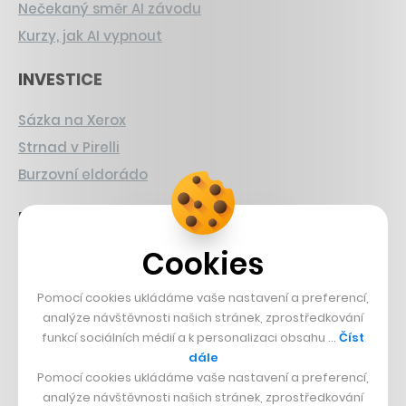
Nečekaný směr AI závodu
Kurzy, jak AI vypnout
INVESTICE
Sázka na Xerox
Strnad v Pirelli
Burzovní eldorádo
PŘÍBĚHY Z GASTRA
Cookies
Boční projekt, co se zvrtnul
Francouzský šéfkuchař na Šumavě
Pomocí cookies ukládáme vaše nastavení a preferencí,
Dva golfisti, co pečou
analýze návštěvnosti našich stránek, zprostředkování
funkcí sociálních médií a k personalizaci obsahu …
Číst
DESIGN
dále
Pomocí cookies ukládáme vaše nastavení a preferencí,
Bomma není tichá
analýze návštěvnosti našich stránek, zprostředkování