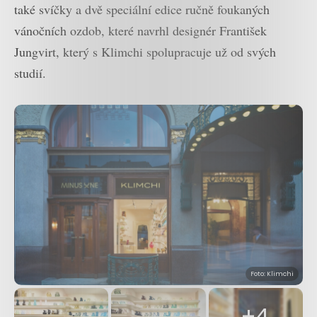
také svíčky a dvě speciální edice ručně foukaných
vánočních ozdob, které navrhl designér František
Jungvirt, který s Klimchi spolupracuje už od svých
studií.
Foto: Klimchi
+4