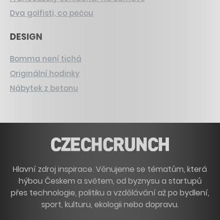
Dva golfisti, co pečou
DESIGN
Bomma není tichá
Originální hodinky
Nábytek z betonu
Hlavní zdroj inspirace. Věnujeme se tématům, která
hýbou Českem a světem, od byznysu a startupů
přes technologie, politiku a vzdělávání až po bydlení,
sport, kulturu, ekologii nebo dopravu.