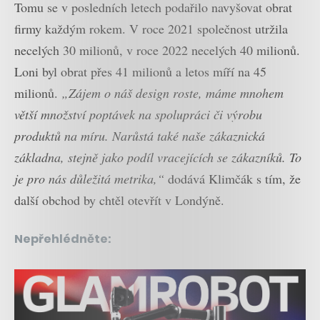
Tomu se v posledních letech podařilo navyšovat obrat
firmy každým rokem. V roce 2021 společnost utržila
necelých 30 milionů, v roce 2022 necelých 40 milionů.
Loni byl obrat přes 41 milionů a letos míří na 45
milionů.
„Zájem o náš design roste, máme mnohem
větší množství poptávek na spolupráci či výrobu
produktů na míru. Narůstá také naše zákaznická
základna, stejně jako podíl vracejících se zákazníků. To
je pro nás důležitá metrika,“
dodává Klimčák s tím, že
další obchod by chtěl otevřít v Londýně.
Nepřehlédněte: