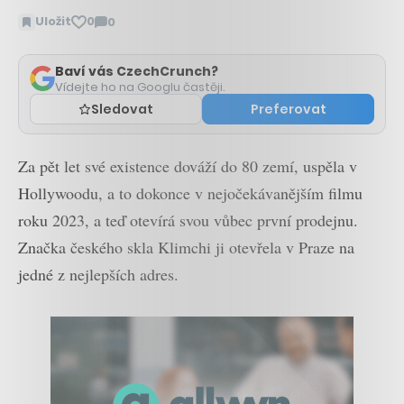
Uložit
0
0
Zobrazit
komentáře
Baví vás CzechCrunch?
Vídejte ho na Googlu častěji.
Sledovat
Preferovat
Za pět let své existence dováží do 80 zemí, uspěla v
Hollywoodu, a to dokonce v nejočekávanějším filmu
roku 2023, a teď otevírá svou vůbec první prodejnu.
Značka českého skla Klimchi ji otevřela v Praze na
jedné z nejlepších adres.