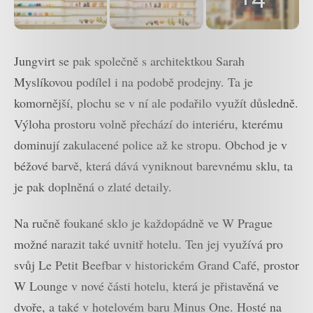
Jungvirt se pak společně s architektkou Sarah
Myslíkovou podílel i na podobě prodejny. Ta je
komornější, plochu se v ní ale podařilo využít důsledně.
Výloha prostoru volně přechází do interiéru, kterému
dominují zakulacené police až ke stropu. Obchod je v
béžové barvě, která dává vyniknout barevnému sklu, ta
je pak doplněná o zlaté detaily.
Na ručně foukané sklo je každopádně ve W Prague
možné narazit také uvnitř hotelu. Ten jej využívá pro
svůj Le Petit Beefbar v historickém Grand Café, prostor
W Lounge v nové části hotelu, která je přistavěná ve
dvoře, a také v hotelovém baru Minus One. Hosté na