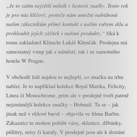
„Je to zatím největší milník v historii značky. Tento rok
je pro nás klíčový, protože nám umožní nabídnout
našim zákazníkům přímý kontakt s naším světem skla a
prohloubit jejich zážitek s našimi produkty,“
říká k
tomu zakladatel Klimchi Lukáš Klimčák. Prodejna má
samostatný vstup jak z náměstí, tak i ze samotného
hotelu W Prague.
V obchodě lidé najdou to nejlepší, co značka na trhu
nabízí. Je to například kolekce Royal Marika, Felicity,
Linea či Monochrome, prim ale v prodejně tvoří patrně
nejznámější kolekce značky – Hobnail. Ta se – jak
jinak než v růžové barvě – objevila ve filmu Barbie.
Zákazníci tu mohou pořídit vázy, sklenice, džbánky,
půllitry, mísy či karafy. V prodejně jsou ale k dostání