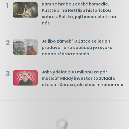
1
Kam se hrabou české komedie.
Pusťte si na Netflixu historickou
satiru z Polska, její humor platí i na
nás
2
Je libo zámek? U Žatce se jeden
prodává, jeho součástí je i sýpka
nebo sušárna chmele
3
Jak vydělat 200 milionů za pár
měsíců? Mladý investor to zvládl s
akciemi Xeroxu, ale chce mnohem víc