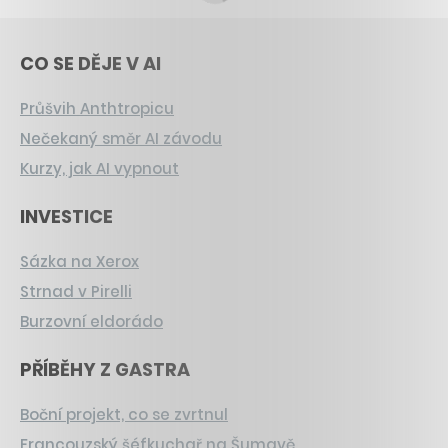
CO SE DĚJE V AI
Průšvih Anthtropicu
Nečekaný směr AI závodu
Kurzy, jak AI vypnout
INVESTICE
Sázka na Xerox
Strnad v Pirelli
Burzovní eldorádo
PŘÍBĚHY Z GASTRA
Boční projekt, co se zvrtnul
Francouzský šéfkuchař na Šumavě