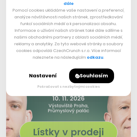
dále
zemích světa. Směřování sklárny pak určila právě
Pomocí cookies ukládáme vaše nastavení a preferencí,
spolupráce s Františkem Jungvirtem, který se stal
analýze návštěvnosti našich stránek, zprostředkování
funkcí sociálních médií a k personalizaci obsahu.
kreativním ředitelem značky.
Informace o užívání našich stránek také dále sdílíme s
našimi obchodními partnery z oblasti sociálních médií,
reklamy a analytiky. Za tyto webové stránky a soubory
cookies odpovídá CzechCrunch s.r.o. Více informací
naleznete na následujícím
odkazu
.
Nastavení
Souhlasím
Pokračovat s nezbytnými cookies