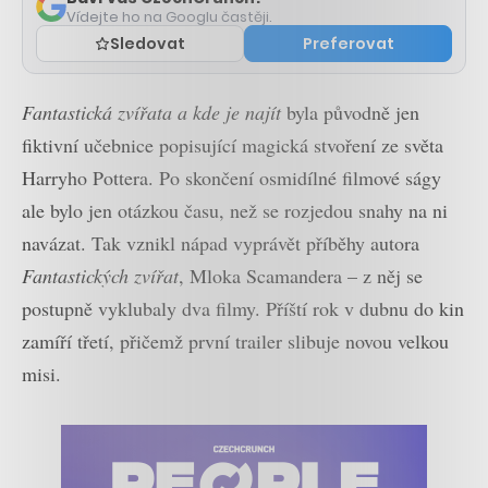
Vídejte ho na Googlu častěji.
Sledovat
Preferovat
Fantastická zvířata a kde je najít
byla původně jen
fiktivní učebnice popisující magická stvoření ze světa
Harryho Pottera. Po skončení osmidílné filmové ságy
ale bylo jen otázkou času, než se rozjedou snahy na ni
navázat. Tak vznikl nápad vyprávět příběhy autora
Fantastických zvířat
, Mloka Scamandera – z něj se
postupně vyklubaly dva filmy. Příští rok v dubnu do kin
zamíří třetí, přičemž první trailer slibuje novou velkou
misi.