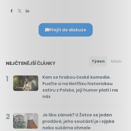
Přejít do diskuze
Týden
Měsíc
NEJČTENĚJŠÍ ČLÁNKY
1
Kam se hrabou české komedie.
Pusťte si na Netflixu historickou
satiru z Polska, její humor platí i na
nás
2
Je libo zámek? U Žatce se jeden
prodává, jeho součástí je i sýpka
nebo sušárna chmele