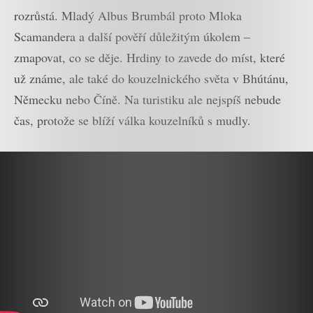
rozrůstá. Mladý Albus Brumbál proto Mloka
Scamandera a další pověří důležitým úkolem –
zmapovat, co se děje. Hrdiny to zavede do míst, které
už známe, ale také do kouzelnického světa v Bhútánu,
Německu nebo Číně. Na turistiku ale nejspíš nebude
čas, protože se blíží válka kouzelníků s mudly.