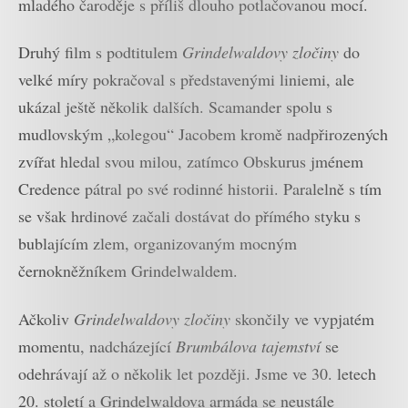
mladého čaroděje s příliš dlouho potlačovanou mocí.
Druhý film s podtitulem
Grindelwaldovy zločiny
do
velké míry pokračoval s představenými liniemi, ale
ukázal ještě několik dalších. Scamander spolu s
mudlovským „kolegou“ Jacobem kromě nadpřirozených
zvířat hledal svou milou, zatímco Obskurus jménem
Credence pátral po své rodinné historii. Paralelně s tím
se však hrdinové začali dostávat do přímého styku s
bublajícím zlem, organizovaným mocným
černokněžníkem Grindelwaldem.
Ačkoliv
Grindelwaldovy zločiny
skončily ve vypjatém
momentu, nadcházející
Brumbálova tajemství
se
odehrávají až o několik let později. Jsme ve 30. letech
20. století a Grindelwaldova armáda se neustále