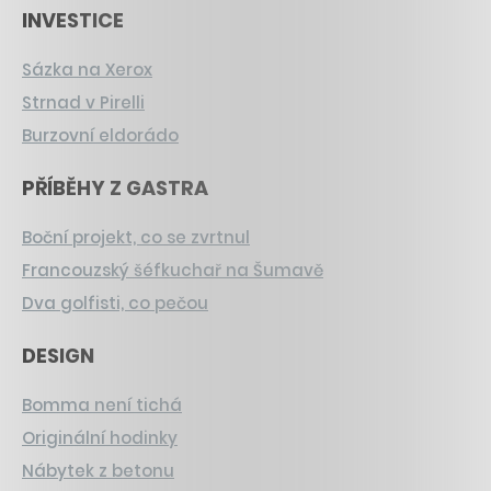
INVESTICE
Sázka na Xerox
Strnad v Pirelli
Burzovní eldorádo
PŘÍBĚHY Z GASTRA
Boční projekt, co se zvrtnul
Francouzský šéfkuchař na Šumavě
Dva golfisti, co pečou
DESIGN
Bomma není tichá
Originální hodinky
Nábytek z betonu