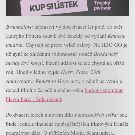
Brumbálova
tajemství vyjdou dvacet let poté, co svět
Harryho Pottera oslavil dvě dekády od vydání
Kamene
mudrců.
Chystají se proto velké oslavy. Na HBO GO je
už nyní ke zhlédnutí vědomostní soutěž
Bradavický
turnaj čtyř kolejí
, hlavní událost se ale chystá na příští
rok. Hned v lednu vyjde
Harry Potter 20th
Anniversary: Return to Hogwarts
, v němž na vznik a
dopad filmů z čarodějnického světa
budou vzpomínat
hlavní herci i řada dalších
.
Po dvaceti letech a novém dílu
Fantastických zvířat
pak
bude jedna z finančně nejúspěšnějších filmových franšíz
pokračovat dále. O příbězích Mloka Scamandera,