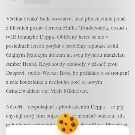
Většina diváků bude srovnávat také představitele jedné
z hlavních postav černokněžníka Grindelwalda, dosud s
tváří Johnnyho Deppa. Oblíbený herec se ale v
posledních letech potýká s problémy reputace kvůli
údajným fyzickým útokům na svou bývalou manželku
Amber Heard. Když soudy rozhodly v zásadě proti
Deppovi, studio Warner Bros. ho požádalo o odstoupení
z role kouzelníka a nedlouho poté se novým
Grindelwaldem stal Mads Mikkelsen.
Někteří – nespokojení s přeobsazením Deppa – se prý
chystají nový film bojkotovat, je nicméně otázkou, zda
to bude mít významný dopad na jeho příjmy. Předchozí
díly
Fantastických zvířat
v kinech vydělaly 814 a 654