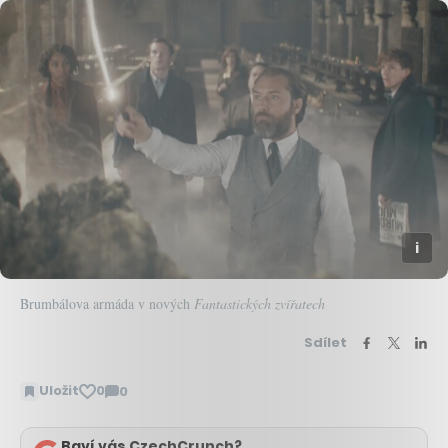
Brumbálova armáda v nových
Fantastických zvířatech
Sdílet
Uložit
0
0
Zobrazit
komentáře
Baví vás CzechCrunch?