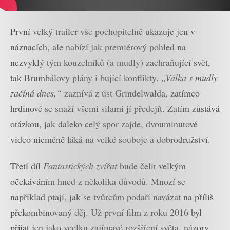
První velký trailer vše pochopitelně ukazuje jen v
náznacích, ale nabízí jak premiérový pohled na
nezvyklý tým kouzelníků (a mudly) zachraňující svět,
tak Brumbálovy plány i bující konflikty.
„Válka s mudly
začíná dnes,“
zaznívá z úst Grindelwalda, zatímco
hrdinové se snaží všemi silami jí předejít. Zatím zůstává
otázkou, jak daleko celý spor zajde, dvouminutové
video nicméně láká na velké souboje a dobrodružství.
Třetí díl
Fantastických zvířat
bude čelit velkým
očekáváním hned z několika důvodů. Mnozí se
například ptají, jak se tvůrcům podaří navázat na příliš
překombinovaný děj. Už první film z roku 2016 byl
přijat jen jako vcelku zajímavé rozšíření světa, názory