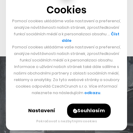
Cookies
milionů dolarů, přičemž až ve druhém, méně úspěšném,
hrála postava Grindelwalda významnější roli. Mads
Pomocí cookies ukládáme vaše nastavení a preferencí,
Mikkelsen je dnes navíc podle mnohých lepší herec než
analýze návštěvnosti našich stránek, zprostředkování
Depp. Je tedy možné, že je přesvědčí první nebo další
funkcí sociálních médií a k personalizaci obsahu …
Číst
dále
trailer.
Pomocí cookies ukládáme vaše nastavení a preferencí,
analýze návštěvnosti našich stránek, zprostředkování
funkcí sociálních médií a k personalizaci obsahu.
Informace o užívání našich stránek také dále sdílíme s
našimi obchodními partnery z oblasti sociálních médií,
reklamy a analytiky. Za tyto webové stránky a soubory
cookies odpovídá CzechCrunch s.r.o. Více informací
naleznete na následujícím
odkazu
.
Nastavení
Souhlasím
Pokračovat s nezbytnými cookies