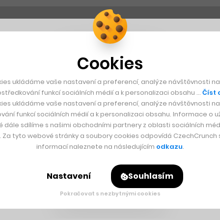
Cookies
ies ukládáme vaše nastavení a preferencí, analýze návštěvnosti naš
středkování funkcí sociálních médií a k personalizaci obsahu …
Číst 
ies ukládáme vaše nastavení a preferencí, analýze návštěvnosti naš
vání funkcí sociálních médií a k personalizaci obsahu. Informace o už
é dále sdílíme s našimi obchodními partnery z oblasti sociálních médi
y. Za tyto webové stránky a soubory cookies odpovídá CzechCrunch s.
informací naleznete na následujícím
odkazu
.
Nastavení
Souhlasím
Pokračovat s nezbytnými cookies