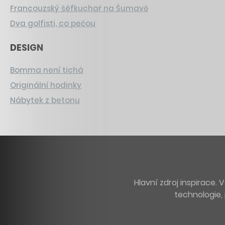
Francouzský šéfkuchař na Šumavě
Dva golfisti, co pečou
DESIGN
Bomma není tichá
Originální hodinky
Nábytek z betonu
Hlavní zdroj inspirace
technologie, 