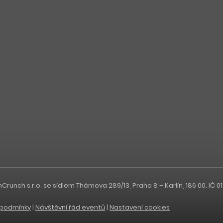
nch s.r.o. se sídlem Thámova 289/13, Praha 8 – Karlín, 186 00. IČ 0
podmínky
|
Návštěvní řád eventů
|
Nastavení cookies