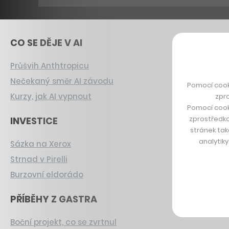
CO SE DĚJE V AI
Průšvih Anthtropicu
Nečekaný směr AI závodu
Pomocí cook
Kurzy, jak AI vypnout
zpro
Pomocí cook
zprostředko
INVESTICE
stránek tak
analytik
Sázka na Xerox
Strnad v Pirelli
Burzovní eldorádo
PŘÍBĚHY Z GASTRA
Boční projekt, co se zvrtnul