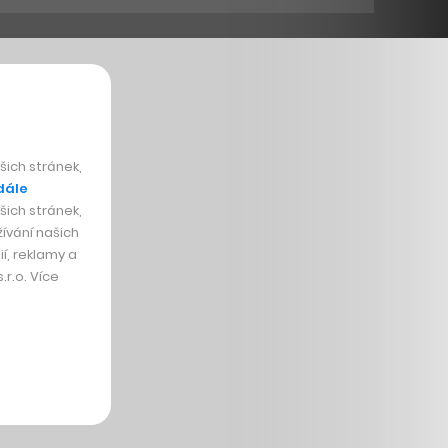
ich stránek,
dále
ich stránek,
ívání našich
í, reklamy a
r.o. Více