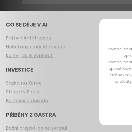
CO SE DĚJE V AI
Průšvih Anthtropicu
Nečekaný směr AI závodu
Pomocí cook
Kurzy, jak AI vypnout
zpro
Pomocí cook
zprostředko
INVESTICE
stránek tak
analytik
Sázka na Xerox
Strnad v Pirelli
Burzovní eldorádo
PŘÍBĚHY Z GASTRA
Boční projekt, co se zvrtnul