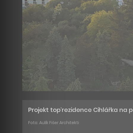
Projekt top’rezidence Cihlářka na
Foto: Aulík Fišer Architekti