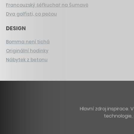
Francouzský šéfkuchař na Šumavě
Dva golfisti, co pečou
DESIGN
Bomma není tichá
Originální hodinky
Nábytek z betonu
Hlavní zdroj inspirace
technologie, 