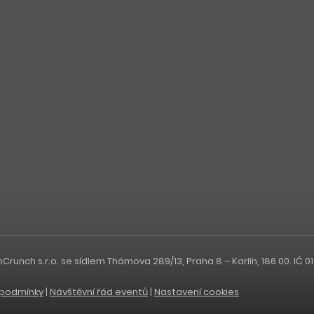
nch s.r.o. se sídlem Thámova 289/13, Praha 8 – Karlín, 186 00. IČ 0
podmínky
|
Návštěvní řád eventů
|
Nastavení cookies