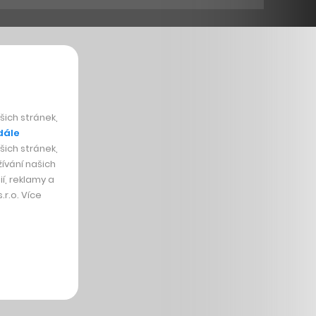
ich stránek,
dále
ich stránek,
ívání našich
í, reklamy a
r.o. Více