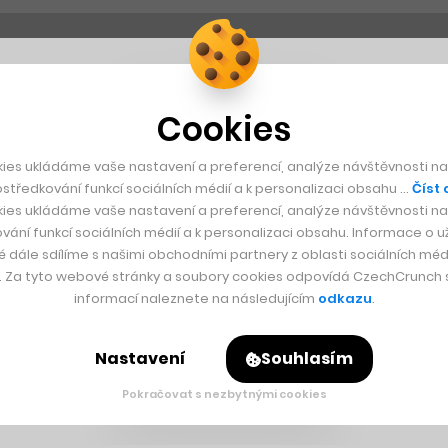
Cookies
ies ukládáme vaše nastavení a preferencí, analýze návštěvnosti naš
středkování funkcí sociálních médií a k personalizaci obsahu …
Číst 
ies ukládáme vaše nastavení a preferencí, analýze návštěvnosti naš
vání funkcí sociálních médií a k personalizaci obsahu. Informace o už
é dále sdílíme s našimi obchodními partnery z oblasti sociálních médi
y. Za tyto webové stránky a soubory cookies odpovídá CzechCrunch s.
informací naleznete na následujícím
odkazu
.
Nastavení
Souhlasím
Pokračovat s nezbytnými cookies