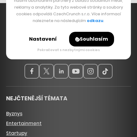
našimi obchodními partnery z oblasti sociálních médií,
reklamy a analytiky. Za tyto webové stránky a soubory
cookies odpovídá CzechCrunch s.r.o. Více informací
naleznete na následujícím
odkazu
.
Hlavní zdroj inspirace. Věnujeme se tématům, která
Nastavení
Souhlasím
hýbou Českem a světem, od byznysu a startupů
přes technologie, politiku a vzdělávání až po bydlení,
Pokračovat s nezbytnými cookies
sport, kulturu, ekologii nebo dopravu.
NEJČTENĚJŠÍ TÉMATA
Byznys
Entertainment
Startupy