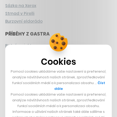
Sázka na Xerox
Strnad v Pirelli
Burzovní eldorádo
PŘÍBĚHY Z GASTRA
Boční projekt, co se zvrtnul
Francouzský šéfkuchař na Šumavě
Cookies
Dva golfisti, co pečou
Pomocí cookies ukládáme vaše nastavení a preferencí,
DESIGN
analýze návštěvnosti našich stránek, zprostředkování
funkcí sociálních médií a k personalizaci obsahu …
Číst
Bomma není tichá
dále
Originální hodinky
Pomocí cookies ukládáme vaše nastavení a preferencí,
analýze návštěvnosti našich stránek, zprostředkování
Nábytek z betonu
funkcí sociálních médií a k personalizaci obsahu.
Informace o užívání našich stránek také dále sdílíme s