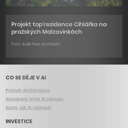
Projekt top’rezidence Cihlářka na
pražských Malzavinkách
Foto: Aulík Fišer Architekti
CO SE DĚJE V AI
Průšvih Anthtropicu
Nečekaný směr AI závodu
Kurzy, jak AI vypnout
INVESTICE