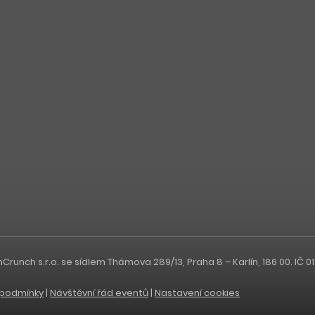
nch s.r.o. se sídlem Thámova 289/13, Praha 8 – Karlín, 186 00. IČ 0
podmínky
|
Návštěvní řád eventů
|
Nastavení cookies