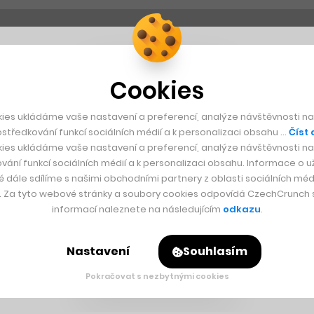
Cookies
ies ukládáme vaše nastavení a preferencí, analýze návštěvnosti naš
středkování funkcí sociálních médií a k personalizaci obsahu …
Číst 
ies ukládáme vaše nastavení a preferencí, analýze návštěvnosti naš
vání funkcí sociálních médií a k personalizaci obsahu. Informace o už
é dále sdílíme s našimi obchodními partnery z oblasti sociálních médi
y. Za tyto webové stránky a soubory cookies odpovídá CzechCrunch s.
informací naleznete na následujícím
odkazu
.
Nastavení
Souhlasím
Pokračovat s nezbytnými cookies