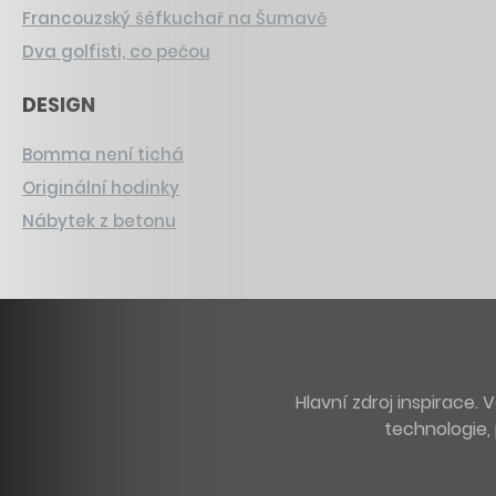
Francouzský šéfkuchař na Šumavě
Dva golfisti, co pečou
DESIGN
Bomma není tichá
Originální hodinky
Nábytek z betonu
Hlavní zdroj inspirace
technologie, 