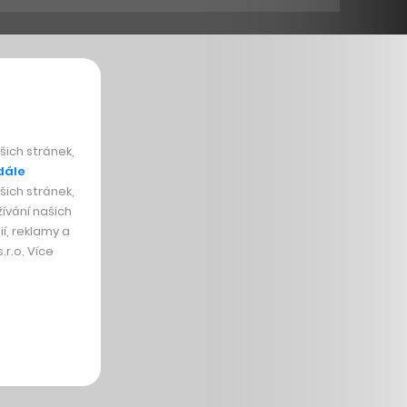
ich stránek,
dále
ich stránek,
ívání našich
í, reklamy a
r.o. Více