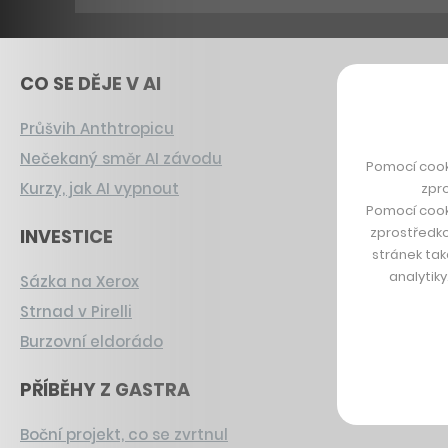
CO SE DĚJE V AI
Průšvih Anthtropicu
Nečekaný směr AI závodu
Pomocí cook
Kurzy, jak AI vypnout
zpro
Pomocí cook
zprostředko
INVESTICE
stránek tak
analytik
Sázka na Xerox
Strnad v Pirelli
Burzovní eldorádo
PŘÍBĚHY Z GASTRA
Boční projekt, co se zvrtnul