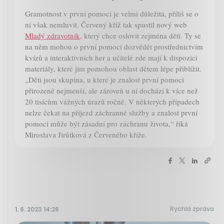
Gramotnost v první pomoci je velmi důležitá, příliš se o
ní však nemluvit. Červený kříž tak spustil nový web
Mladý zdravotník,
který chce oslovit zejména děti. Ty se
na něm mohou o první pomoci dozvědět prostřednictvím
kvízů a interaktivních her a učitelé zde mají k dispozici
materiály, které jim pomohou oblast dětem lépe přiblížit.
„Děti jsou skupina, u které je znalost první pomoci
přirozeně nejmenší, ale zároveň u ní dochází k více než
20 tisícům vážných úrazů ročně. V některých případech
nelze čekat na příjezd záchranné služby a znalost první
pomoci může být zásadní pro záchranu života,“ říká
Miroslava Jirůtková z Červeného kříže.
Rychlá zpráva
1. 6. 2023 14:26