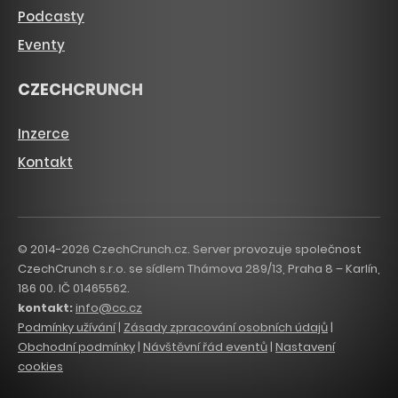
Podcasty
Eventy
CZECHCRUNCH
Inzerce
Kontakt
© 2014-2026 CzechCrunch.cz. Server provozuje společnost
CzechCrunch s.r.o. se sídlem Thámova 289/13, Praha 8 – Karlín,
186 00. IČ 01465562.
kontakt:
info@cc.cz
Podmínky užívání
|
Zásady zpracování osobních údajů
|
Obchodní podmínky
|
Návštěvní řád eventů
|
Nastavení
cookies