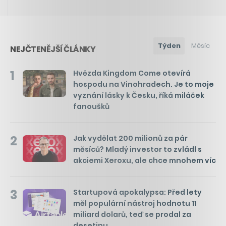
Týden
Měsíc
NEJČTENĚJŠÍ ČLÁNKY
1
Hvězda Kingdom Come otevírá
hospodu na Vinohradech. Je to moje
vyznání lásky k Česku, říká miláček
fanoušků
2
Jak vydělat 200 milionů za pár
měsíců? Mladý investor to zvládl s
akciemi Xeroxu, ale chce mnohem víc
3
Startupová apokalypsa: Před lety
měl populární nástroj hodnotu 11
miliard dolarů, teď se prodal za
desetinu