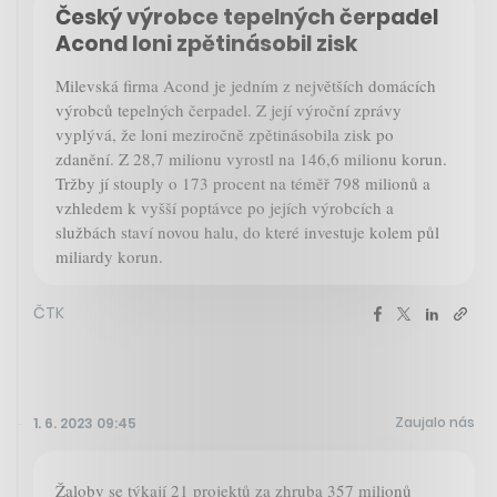
Český výrobce tepelných čerpadel
Acond loni zpětinásobil zisk
Milevská firma Acond je jedním z největších domácích
výrobců tepelných čerpadel. Z její výroční zprávy
vyplývá, že loni meziročně zpětinásobila zisk po
zdanění. Z 28,7 milionu vyrostl na 146,6 milionu korun.
Tržby jí stouply o 173 procent na téměř 798 milionů a
vzhledem k vyšší poptávce po jejích výrobcích a
službách staví novou halu, do které investuje kolem půl
miliardy korun.
ČTK
Zaujalo nás
1. 6. 2023 09:45
Žaloby se týkají 21 projektů za zhruba 357 milionů