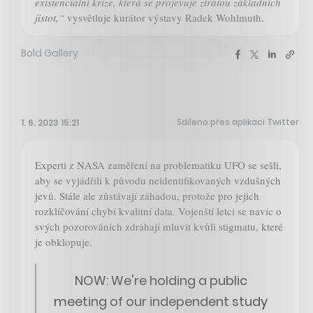
existenciální krize, která se projevuje ztrátou základních
jistot,“
vysvětluje kurátor výstavy Radek Wohlmuth.
Bold Gallery
Sdíleno přes aplikaci Twitter
1. 6. 2023 15:21
Experti z NASA zaměření na problematiku UFO se sešli,
aby se vyjádřili k původu neidentifikovaných vzdušných
jevů. Stále ale zůstávají záhadou, protože pro jejich
rozklíčování chybí kvalitní data. Vojenští letci se navíc o
svých pozorováních zdráhají mluvit kvůli stigmatu, které
je obklopuje.
NOW: We're holding a public
meeting of our independent study