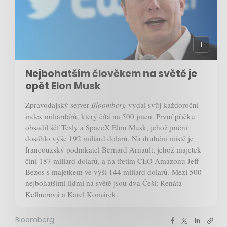
Nejbohatším člověkem na světě je
opět Elon Musk
Zpravodajský server
Bloomberg
vydal svůj každoroční
index miliardářů, který čítá na 500 jmen. První příčku
obsadil šéf Tesly a SpaceX Elon Musk, jehož jmění
dosáhlo výše 192 miliard dolarů. Na druhém místě je
francouzský podnikatel Bernard Arnault, jehož majetek
činí 187 miliard dolarů, a na třetím CEO Amazonu Jeff
Bezos s majetkem ve výši 144 miliard dolarů. Mezi 500
nejbohatšími lidmi na světě jsou dva Češi: Renáta
Kellnerová a Karel Komárek.
Bloomberg