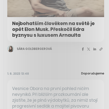
Nejbohatším člověkem na světě je
opět Elon Musk. Přeskočil lídra
byznysu s luxusem Arnaulta
SÁRA GOLDBERGEROVÁ
Doporučujeme
1. 6. 2023 13:48
Vesnice Obora na první pohled ničím
nevyniká. Při bližším prozkoumání ale
zjistíte, že je plná výdobytků, za nimiž stojí
progresivní sedlák a majitel pivovaru