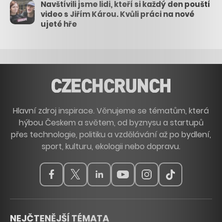
Navštívili jsme lidi, kteří si každý den pouští
video s Jiřím Károu. Kvůli práci na nové
ujeté hře
Hlavní zdroj inspirace. Věnujeme se tématům, která
hýbou Českem a světem, od byznysu a startupů
přes technologie, politiku a vzdělávání až po bydlení,
sport, kulturu, ekologii nebo dopravu.
NEJČTENĚJŠÍ TÉMATA