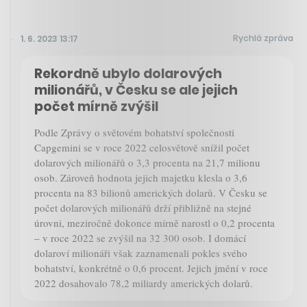
Rychlá zpráva
1. 6. 2023 13:17
Rekordně ubylo dolarových
milionářů, v Česku se ale jejich
počet mírně zvýšil
Podle Zprávy o světovém bohatství společnosti
Capgemini se v roce 2022 celosvětově snížil počet
dolarových milionářů o 3,3 procenta na 21,7 milionu
osob. Zároveň hodnota jejich majetku klesla o 3,6
procenta na 83 bilionů amerických dolarů. V Česku se
počet dolarových milionářů drží přibližně na stejné
úrovni, meziročně dokonce mírně narostl o 0,2 procenta
– v roce 2022 se zvýšil na 32 300 osob. I domácí
dolaroví milionáři však zaznamenali pokles svého
bohatství, konkrétně o 0,6 procent. Jejich jmění v roce
2022 dosahovalo 78,2 miliardy amerických dolarů.