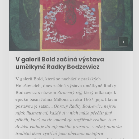
V galerii Bold začíná výstava
umělkyně Radky Bodzewicz
V galerii Bold, která se nachází v pražských
Holešovicích, dnes začíná výstava umělkyně Radky
Bodzewicz s názvem
Ztracený ráj,
který odkazuje k
epické básni Johna Miltona z roku 1667, jejíž hlavní
postavou je satan.
„Obrazy Radky Bodzewicz nejsou
nijak ilustrativní, každý si v nich může přečíst jiný
příběh, který navíc umocňuje rozšířená realita. A ta
diváka vtahuje do tajemného prostoru, v němž autorka
tradiční téma využívá jako obecnou metaforu