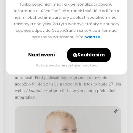
funkcí sociálních médií a k personalizaci obsahu.
Informace o užívání našich stránek také dále sdílíme s
našimi obchodními partnery z oblasti sociálních médií,
Zaujalo nás
1. 6. 2023 10:43
reklamy a analytiky. Za tyto webové stránky a soubory
cookies odpovídá CzechCrunch s.r.o. Více informací
naleznete na následujícím
odkazu
.
Podle odhadů demografů OSN se letos po celém světě
narodí více než sto třicet milionů dětí. A čeká je nejdelší
život v dějinách lidstva, jelikož takzvaná naděje dožití
Nastavení
Souhlasím
při narození se po propadu, k němuž došlo během
pandemie covidu, vyroste na nový celosvětový rekord –
Pokračovat s nezbytnými cookies
v průměru 73,4 roku. Pozitivní se jeví i data o kojenecké
úmrtnosti. Před padesáti lety se prvních narozenin
nedožilo 93 dětí z tisíce narozených, letos to bude 27. Na
webu
Aktuálně.cz
připravili k novým datům přehledné
infografiky.