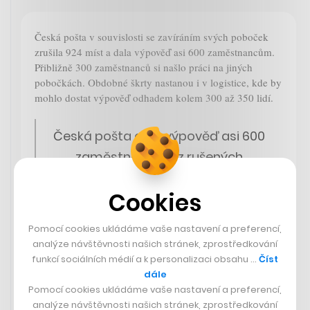
Česká pošta v souvislosti se zavíráním svých poboček
zrušila 924 míst a dala výpověď asi 600 zaměstnancům.
Přibližně 300 zaměstnanců si našlo práci na jiných
pobočkách. Obdobné škrty nastanou i v logistice, kde by
mohlo dostat výpověď odhadem kolem 300 až 350 lidí.
Česká pošta dala výpověď asi 600
zaměstnancům z rušených
poboček, víc jich nepřibude. Dalších
Cookies
asi 300 až 350 lidí skončí v logistice,
uvedl mluvčí.
Pomocí cookies ukládáme vaše nastavení a preferencí,
analýze návštěvnosti našich stránek, zprostředkování
— ČT24 (@CT24zive)
June 1, 2023
funkcí sociálních médií a k personalizaci obsahu …
Číst
dále
Pomocí cookies ukládáme vaše nastavení a preferencí,
analýze návštěvnosti našich stránek, zprostředkování