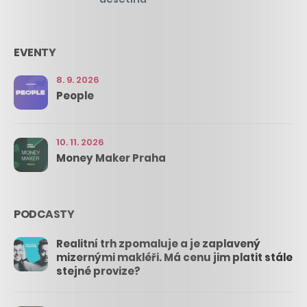
EVENTY
8. 9. 2026
People
10. 11. 2026
Money Maker Praha
PODCASTY
Realitní trh zpomaluje a je zaplavený
mizernými makléři. Má cenu jim platit stále
stejné provize?