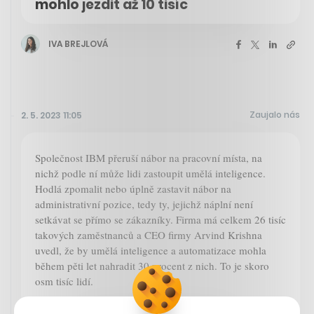
mohlo jezdit až 10 tisíc
IVA BREJLOVÁ
Zaujalo nás
2. 5. 2023 11:05
Společnost IBM přeruší nábor na pracovní místa, na
nichž podle ní může lidi zastoupit umělá inteligence.
Hodlá zpomalit nebo úplně zastavit nábor na
administrativní pozice, tedy ty, jejichž náplní není
setkávat se přímo se zákazníky. Firma má celkem 26 tisíc
takových zaměstnanců a CEO firmy Arvind Krishna
uvedl, že by umělá inteligence a automatizace mohla
během pěti let nahradit 30 procent z nich. To je skoro
osm tisíc lidí.