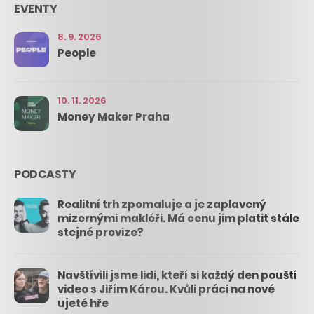
EVENTY
8. 9. 2026
People
10. 11. 2026
Money Maker Praha
PODCASTY
Realitní trh zpomaluje a je zaplavený
mizernými makléři. Má cenu jim platit stále
stejné provize?
Navštívili jsme lidi, kteří si každý den pouští
video s Jiřím Károu. Kvůli práci na nové
ujeté hře