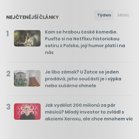
Týden
Měsíc
NEJČTENĚJŠÍ ČLÁNKY
1
Kam se hrabou české komedie.
Pusťte si na Netflixu historickou
satiru z Polska, její humor platí i na
nás
2
Je libo zámek? U Žatce se jeden
prodává, jeho součástí je i sýpka
nebo sušárna chmele
3
Jak vydělat 200 milionů za pár
měsíců? Mladý investor to zvládl s
akciemi Xeroxu, ale chce mnohem víc