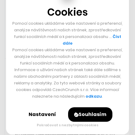
Bloomberg
Cookies
IBM přestane najímat lidi na pozice,
které může dělat umělá inteligence
Pomocí cookies ukládáme vaše nastavení a preferencí,
analýze návštěvnosti našich stránek, zprostředkování
funkcí sociálních médií a k personalizaci obsahu …
Číst
dále
Pomocí cookies ukládáme vaše nastavení a preferencí,
analýze návštěvnosti našich stránek, zprostředkování
Rychlá zpráva
2. 5. 2023 10:30
funkcí sociálních médií a k personalizaci obsahu.
Informace o užívání našich stránek také dále sdílíme s
Česká ekonomika v prvním čtvrtletí
našimi obchodními partnery z oblasti sociálních médií,
meziročně klesla, mezi kvartály
reklamy a analytiky. Za tyto webové stránky a soubory
však mírně rostla, ukazuje odhad
cookies odpovídá CzechCrunch s.r.o. Více informací
ČSÚ
naleznete na následujícím
odkazu
.
Hrubý domácí produkt Česka v prvním čtvrtletí klesal, v
porovnání s loňskem o 0,2 procenta, uvádí předběžný
Nastavení
Souhlasím
odhad Českého statistického úřadu. Byl by to první
Pokračovat s nezbytnými cookies
pokles od začátku roku 2021. V porovnání mezi
čtvrtletími však ekonomika mírně stoupala, a to o 0,1