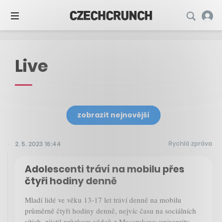
Live
zobrazit nejnovější
Rychlá zpráva
2. 5. 2023 16:44
Adolescenti tráví na mobilu přes
čtyři hodiny denně
Mladí lidé ve věku 13-17 let tráví denně na mobilu
průměrně čtyři hodiny denně, nejvíc času na sociálních
sítích, zjistil průzkum vědců z Masarykovy univerzity.