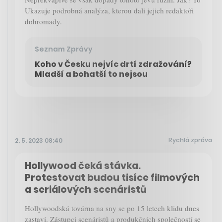
Ukazuje podrobná analýza, kterou dali jejich redaktoři
dohromady.
Seznam Zprávy
Koho v Česku nejvíc drtí zdražování?
Mladší a bohatší to nejsou
Rychlá zpráva
2. 5. 2023 08:40
Hollywood čeká stávka.
Protestovat budou tisíce filmových
a seriálových scenáristů
Hollywoodská továrna na sny se po 15 letech klidu dnes
zastaví. Zástupci scenáristů a produkčních společností se