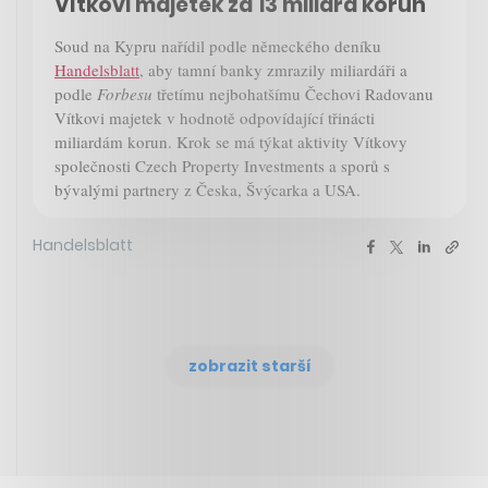
Vítkovi majetek za 13 miliard korun
Soud na Kypru nařídil podle německého deníku
Handelsblatt
, aby tamní banky zmrazily miliardáři a
podle
Forbesu
třetímu nejbohatšímu Čechovi Radovanu
Vítkovi majetek v hodnotě odpovídající třinácti
miliardám korun. Krok se má týkat aktivity Vítkovy
společnosti Czech Property Investments a sporů s
bývalými partnery z Česka, Švýcarka a USA.
Handelsblatt
zobrazit starší