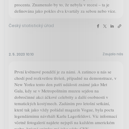
procenta. Znamenalo by to, že nebyla v recesi – ta je
definována jako pokles dva kvartály za sebou nebo více.
Český statistický úřad
Zaujalo nás
2. 5. 2023 10:10
První květnové pondělí je za námi. A zatímco u nás se
chodí pod rozkvetlou třešeň, případně na demonstrace, v
New Yorku tento den patří události známé jako Met
Gala, kdy se v Metropolitním muzeu sejdou na
dobročinné akci áčkové celebrity a další osobnosti v
tematických kostýmech. Zadáním pro letošní setkání,
které tak jako vždy pořádal magazín Vogue, byla pocta
legendárnímu návrháři Karlu Lagerfeldovi. Víc informací
včetně fotogalerií najdete nejspíš na každém americkém
webu, krásné snímky má jako vždy
CNN
.