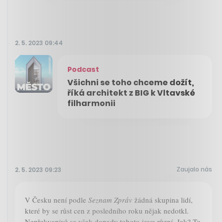
2. 5. 2023 09:44
Podcast
Všichni se toho chceme dožít,
říká architekt z BIG k Vltavské
filharmonii
Zaujalo nás
2. 5. 2023 09:23
V Česku není podle
Seznam Zpráv
žádná skupina lidí,
které by se růst cen z posledního roku nějak nedotkl.
Nepřekvapivě se však dopady tohoto jevu různí. Jak? To