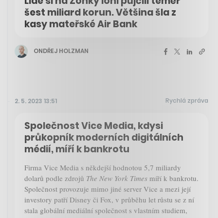
Lidé si na Zonky loni půjčili téměř
šest miliard korun. Většina šla z
kasy mateřské Air Bank
ONDŘEJ HOLZMAN
Rychlá zpráva
2. 5. 2023 13:51
Společnost Vice Media, kdysi
průkopník moderních digitálních
médií, míří k bankrotu
Firma Vice Media s někdejší hodnotou 5,7 miliardy
dolarů podle zdrojů
The New York Times
míří k bankrotu.
Společnost provozuje mimo jiné server Vice a mezi její
investory patří Disney či Fox, v průběhu let růstu se z ní
stala globální mediální společnost s vlastním studiem,