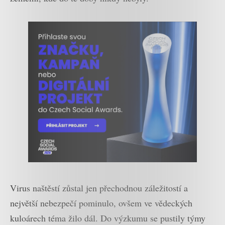
Virus naštěstí zůstal jen přechodnou záležitostí a
největší nebezpečí pominulo, ovšem ve vědeckých
kuloárech téma žilo dál. Do výzkumu se pustily týmy