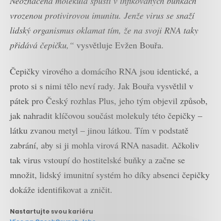
Neoznačená molekula spustí v infikovaných buňkách
vrozenou protivirovou imunitu. Jenže virus se snaží
lidský organismus oklamat tím, že na svoji RNA taky
přidává čepičku,“
vysvětluje Evžen Bouřa.
Čepičky virového a domácího RNA jsou identické, a
proto si s nimi tělo neví rady. Jak Bouřa vysvětlil v
pátek pro Český rozhlas Plus, jeho tým objevil způsob,
jak nahradit klíčovou součást molekuly této čepičky –
látku zvanou metyl – jinou látkou. Tím v podstatě
zabrání, aby si ji mohla virová RNA nasadit. Ačkoliv
tak virus vstoupí do hostitelské buňky a začne se
množit, lidský imunitní systém ho díky absenci čepičky
dokáže identifikovat a zničit.
Nastartujte svou kariéru