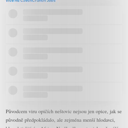
Více na CzechCrunch Jobs
Původcem viru opičích neštovic nejsou jen opice, jak se
původně předpokládalo, ale zejména menší hlodavci,