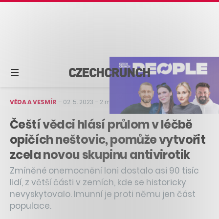
VĚDA A VESMÍR
–
02. 5. 2023
–
2 min čtení
Čeští vědci hlásí průlom v léčbě
opičích neštovic, pomůže vytvořit
zcela novou skupinu antivirotik
Zmíněné onemocnění loni dostalo asi 90 tisíc
lidí, z větší části v zemích, kde se historicky
nevyskytovalo. Imunní je proti němu jen část
populace.