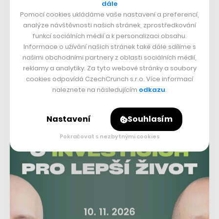
dále
Opičí neštovice
se v létě 2022 objevily ve více než
Pomocí cookies ukládáme vaše nastavení a preferencí,
100 zemích, kde se doposud nikdy nevyskytly. Do
analýze návštěvnosti našich stránek, zprostředkování
Česka se dostaly mimo jiné přes pacienta, který se
funkcí sociálních médií a k personalizaci obsahu.
nejspíš
nakazil
na festivalu v belgických Antverpách.
Informace o užívání našich stránek také dále sdílíme s
Úřady u nás
zaregistrovaly
71 případů, jeden člověk v
našimi obchodními partnery z oblasti sociálních médií,
souvislosti s nemocí
zemřel
. Opičí neštovice se v
reklamy a analytiky. Za tyto webové stránky a soubory
Evropě nešířily tak rychle jako v Africe. Celkově se na
cookies odpovídá CzechCrunch s.r.o. Více informací
světě nakazilo okolo 90 tisíc lidí.
naleznete na následujícím
odkazu
.
Nastavení
Souhlasím
Pokračovat s nezbytnými cookies