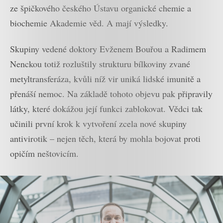
ze špičkového českého Ústavu organické chemie a
biochemie Akademie věd. A mají výsledky.
Skupiny vedené doktory Evženem Bouřou a Radimem
Nenckou totiž rozluštily strukturu bílkoviny zvané
metyltransferáza, kvůli níž vir uniká lidské imunitě a
přenáší nemoc. Na základě tohoto objevu pak připravily
látky, které dokážou její funkci zablokovat. Vědci tak
učinili první krok k vytvoření zcela nové skupiny
antivirotik – nejen těch, která by mohla bojovat proti
opičím neštovicím.