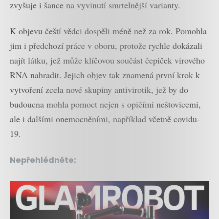
zvyšuje i šance na vyvinutí smrtelnější varianty.
K objevu čeští vědci dospěli méně než za rok. Pomohla
jim i předchozí práce v oboru, protože rychle dokázali
najít látku, jež může klíčovou součást čepiček virového
RNA nahradit. Jejich objev tak znamená první krok k
vytvoření zcela nové skupiny antivirotik, jež by do
budoucna mohla pomoct nejen s opičími neštovicemi,
ale i dalšími onemocněními, například včetně covidu-
19.
Nepřehlédněte: