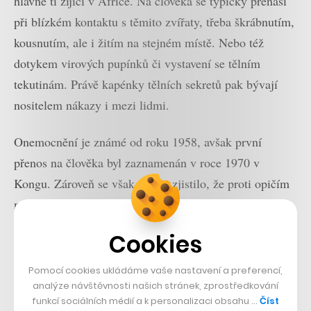
hlavně ti žijící v Africe. Na člověka se typicky přenáší
při blízkém kontaktu s těmito zvířaty, třeba škrábnutím,
kousnutím, ale i žitím na stejném místě. Nebo též
dotykem virových pupínků či vystavení se tělním
tekutinám. Právě kapénky tělních sekretů pak bývají
nositelem nákazy i mezi lidmi.
Onemocnění je známé od roku 1958, avšak první
přenos na člověka byl zaznamenán v roce 1970 v
Kongu. Zároveň se však rychle zjistilo, že proti opičím
neštovicím funguje očkování na pravé neštovice. Ty
patří do stejné skupiny virů, mají i pobobné příznaky,
Cookies
ale naštěstí s nimi nesdílí míru úmrtnosti – zatímco na
pravé neštovice
umírala
až třetina nakažených, na opičí
Pomocí cookies ukládáme vaše nastavení a preferencí,
neštovice loni zemřel
méně
než každý tisící nakažený.
analýze návštěvnosti našich stránek, zprostředkování
funkcí sociálních médií a k personalizaci obsahu …
Číst