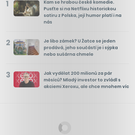
1
Kam se hrabou české komedie.
Pusťte si na Netflixu historickou
satiru z Polska, její humor platí i na
nás
2
Je libo zámek? U Žatce se jeden
prodává, jeho součástí je i sýpka
nebo sušárna chmele
3
Jak vydělat 200 milionů za pár
měsíců? Mladý investor to zvládl s
akciemi Xeroxu, ale chce mnohem víc