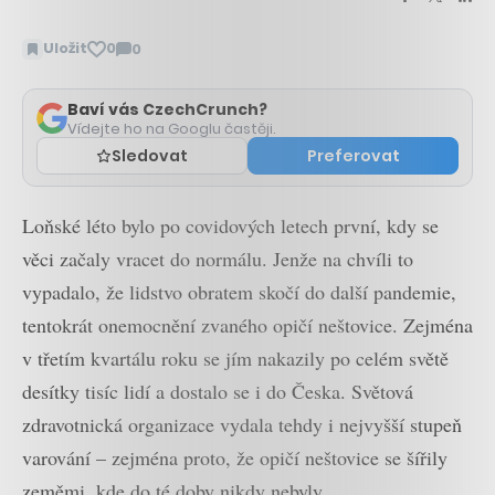
Uložit
0
0
Zobrazit
komentáře
Baví vás CzechCrunch?
Vídejte ho na Googlu častěji.
Sledovat
Preferovat
Loňské léto bylo po covidových letech první, kdy se
věci začaly vracet do normálu. Jenže na chvíli to
vypadalo, že lidstvo obratem skočí do další pandemie,
tentokrát onemocnění zvaného opičí neštovice. Zejména
v třetím kvartálu roku se jím nakazily po celém světě
desítky tisíc lidí a dostalo se i do Česka. Světová
zdravotnická organizace vydala tehdy i nejvyšší stupeň
varování – zejména proto, že opičí neštovice se šířily
zeměmi, kde do té doby nikdy nebyly.