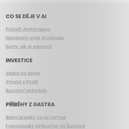
CO SE DĚJE V AI
Průšvih Anthtropicu
Nečekaný směr AI závodu
Kurzy, jak AI vypnout
INVESTICE
Sázka na Xerox
Strnad v Pirelli
Burzovní eldorádo
PŘÍBĚHY Z GASTRA
Boční projekt, co se zvrtnul
Francouzský šéfkuchař na Šumavě