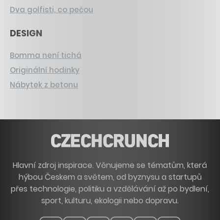
Dva golfisti, co pečou
DESIGN
Bomma není tichá
Originální hodinky
Nábytek z betonu
Hlavní zdroj inspirace. Věnujeme se tématům, která
hýbou Českem a světem, od byznysu a startupů
přes technologie, politiku a vzdělávání až po bydlení,
sport, kulturu, ekologii nebo dopravu.