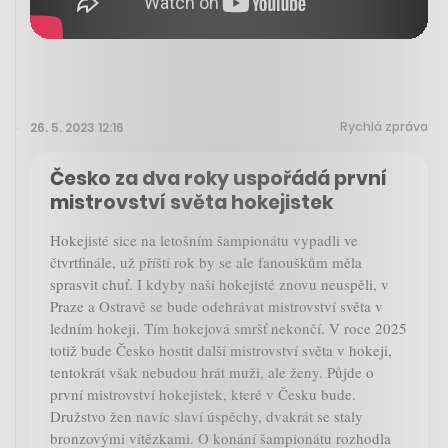
Rychlá zpráva
26. 5. 2023 12:16
Česko za dva roky uspořádá první
mistrovství světa hokejistek
Hokejisté sice na letošním šampionátu vypadli ve
čtvrtfinále, už příští rok by se ale fanouškům měla
sprasvit chuť. I kdyby naši hokejisté znovu neuspěli, v
Praze a Ostravě se bude odehrávat mistrovství světa v
ledním hokeji. Tím hokejová smršť nekončí. V roce 2025
totiž bude Česko hostit další mistrovství světa v hokeji,
tentokrát však nebudou hrát muži, ale ženy. Půjde o
první mistrovství hokejistek, které v Česku bude.
Družstvo žen navíc slaví úspěchy, dvakrát se staly
bronzovými vítězkami. O konání šampionátu rozhodla