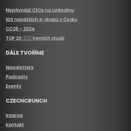
Nejvlivnější CEOs na LinkedInu
100 největších e-shopů v Česku
CC25 – 2024
TOP 20 🇨🇿 herních studií
DÁLE TVOŘÍME
Newslettery
Podcasty
Eventy
CZECHCRUNCH
Inzerce
Kontakt