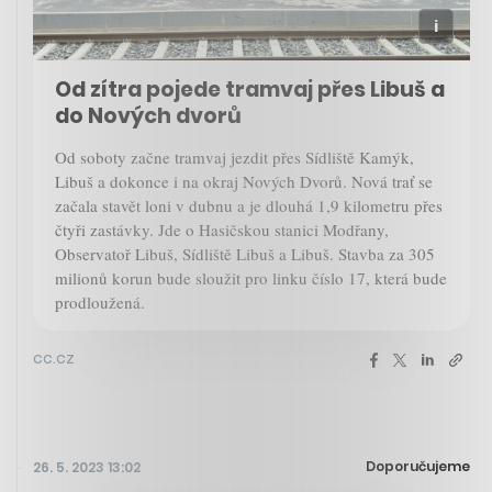
Od zítra pojede tramvaj přes Libuš a
do Nových dvorů
Od soboty začne tramvaj jezdit přes Sídliště Kamýk,
Libuš a dokonce i na okraj Nových Dvorů. Nová trať se
začala stavět loni v dubnu a je dlouhá 1,9 kilometru přes
čtyři zastávky. Jde o Hasičskou stanici Modřany,
Observatoř Libuš, Sídliště Libuš a Libuš. Stavba za 305
milionů korun bude sloužit pro linku číslo 17, která bude
prodloužená.
cc.cz
Doporučujeme
26. 5. 2023 13:02