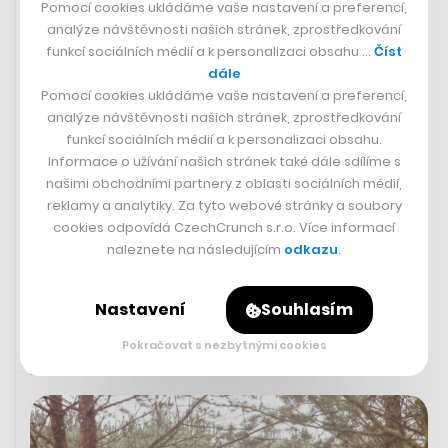
přistávání nouzový východ
Pomocí cookies ukládáme vaše nastavení a preferencí,
analýze návštěvnosti našich stránek, zprostředkování
Na cestě mezi jihokorejským ostrovem Čedžu do města
funkcí sociálních médií a k personalizaci obsahu …
Číst
Tegu otevřel jeden z cestujících dveře nouzového
dále
východu. Letadlo právě přistávalo, stále bylo ale 250
Pomocí cookies ukládáme vaše nastavení a preferencí,
metrů nad zemí. Muž chtěl údajně ze stroje vyskočit.
analýze návštěvnosti našich stránek, zprostředkování
Otevřené dveře způsobily na palubě, kde bylo 194 lidí,
funkcí sociálních médií a k personalizaci obsahu.
paniku. Letadlo nakonec přistálo v pořádku, ovšem
Informace o užívání našich stránek také dále sdílíme s
netradičně s otevřenými dveřmi. Jeden z cestujících
našimi obchodními partnery z oblasti sociálních médií,
pořídil video incidentu. Muže, který nouzový východ
reklamy a analytiky. Za tyto webové stránky a soubory
otevřel, vzala policie do vazby.
cookies odpovídá CzechCrunch s.r.o. Více informací
naleznete na následujícím
odkazu
.
BBC
Nastavení
Souhlasím
Pokračovat s nezbytnými cookies
26. 5. 2023 14:37