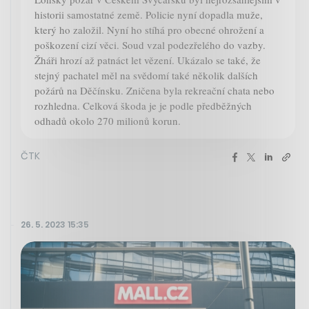
historii samostatné země. Policie nyní dopadla muže,
který ho založil. Nyní ho stíhá pro obecné ohrožení a
poškození cizí věci. Soud vzal podezřelého do vazby.
Žháři hrozí až patnáct let vězení. Ukázalo se také, že
stejný pachatel měl na svědomí také několik dalších
požárů na Děčínsku. Zničena byla rekreační chata nebo
rozhledna. Celková škoda je je podle předběžných
odhadů okolo 270 milionů korun.
ČTK
26. 5. 2023 15:35