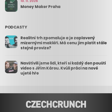
10. 11. 2026
Money Maker Praha
PODCASTY
Realitní trh zpomaluje a je zaplavený
mizernými makléři. Má cenu jim platit stále
stejné provize?
Navštívili jsme lidi, kteří si každý den pouští
video s Jiřím Károu. Kvůli práci na nové
ujeté hře