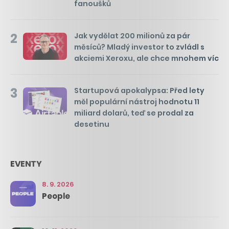
fanoušků
2
Jak vydělat 200 milionů za pár
měsíců? Mladý investor to zvládl s
akciemi Xeroxu, ale chce mnohem víc
3
Startupová apokalypsa: Před lety
měl populární nástroj hodnotu 11
miliard dolarů, teď se prodal za
desetinu
EVENTY
8. 9. 2026
People