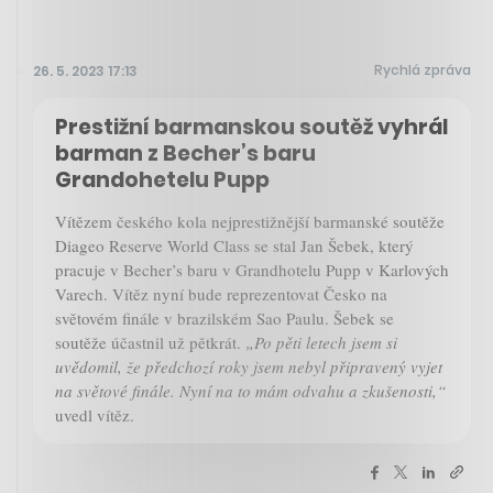
Rychlá zpráva
26. 5. 2023 17:13
Prestižní barmanskou soutěž vyhrál
barman z Becher’s baru
Grandohetelu Pupp
Vítězem českého kola nejprestižnější barmanské soutěže
Diageo Reserve World Class se stal Jan Šebek, který
pracuje v Becher’s baru v Grandhotelu Pupp v Karlových
Varech. Vítěz nyní bude reprezentovat Česko na
světovém finále v brazilském Sao Paulu. Šebek se
soutěže účastnil už pětkrát.
„Po pěti letech jsem si
uvědomil, že předchozí roky jsem nebyl připravený vyjet
na světové finále. Nyní na to mám odvahu a zkušenosti,“
uvedl vítěz.