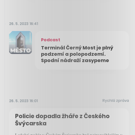
26. 5. 2023 16:41
Podcast
Terminál Černý Most je plný
podzemí a polopodzemí.
Spodní nádraží zasypeme
Rychlá zpráva
26. 5. 2023 16:01
Policie dopadla žháře z Českého
Švýcarska
Loňský požár v Českém Švýcarsku byl nejrozsáhlejším v