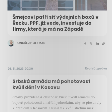
Šmejcovi patří síť výdejních boxů v
Řecku. PPF, již vede, investuje do
firmy, která je má na Západě
ONDŘEJ HOLZMAN
Rychlá zpráva
26. 5. 2023 20:39
Srbská armáda má pohotovost
kvůli dění v Kosovu
Srbský prezident Aleksandar Vučić uvedl armádu do
bojové pohotovosti a nařídil jednotkám, aby se přesunuly
k hranicím s Kosovem. Učinil tak kvůli střetům mezi