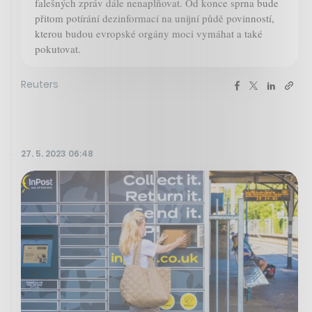
falešných zpráv dále nenaplňovat. Od konce sprna bude
přitom potírání dezinformací na unijní půdě povinností,
kterou budou evropské orgány moci vymáhat a také
pokutovat.
Reuters
27. 5. 2023 06:48