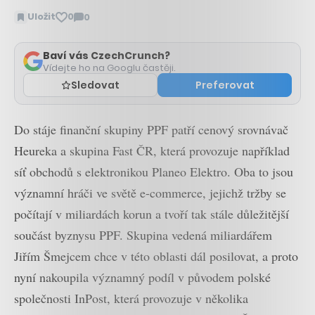
Uložit
0
0
Zobrazit
komentáře
Baví vás CzechCrunch?
Vídejte ho na Googlu častěji.
Sledovat
Preferovat
Do stáje finanční skupiny PPF patří cenový srovnávač
Heureka a skupina Fast ČR, která provozuje například
síť obchodů s elektronikou Planeo Elektro. Oba to jsou
významní hráči ve světě e-commerce, jejichž tržby se
počítají v miliardách korun a tvoří tak stále důležitější
součást byznysu PPF. Skupina vedená miliardářem
Jiřím Šmejcem chce v této oblasti dál posilovat, a proto
nyní nakoupila významný podíl v původem polské
společnosti InPost, která provozuje v několika