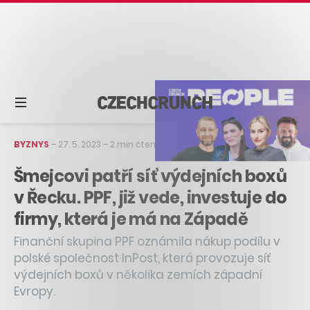
BYZNYS
–
27. 5. 2023
–
2 min čtení
Šmejcovi patří síť výdejních boxů
v Řecku. PPF, již vede, investuje do
firmy, která je má na Západě
Finanční skupina PPF oznámila nákup podílu v
polské společnost InPost, která provozuje síť
výdejních boxů v několika zemích západní
Evropy.