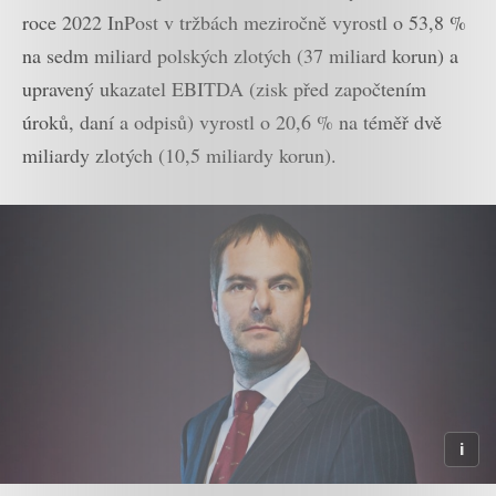
roce 2022 InPost v tržbách meziročně vyrostl o 53,8 %
na sedm miliard polských zlotých (37 miliard korun) a
upravený ukazatel EBITDA (zisk před započtením
úroků, daní a odpisů) vyrostl o 20,6 % na téměř dvě
miliardy zlotých (10,5 miliardy korun).