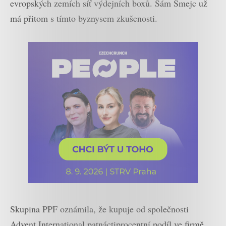
evropských zemích síť výdejních boxů. Sám Šmejc už
má přitom s tímto byznysem zkušenosti.
Skupina PPF oznámila, že kupuje od společnosti
Advent International patnáctiprocentní podíl ve firmě