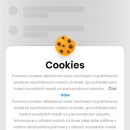
Cookies
Jiří Šmejc je aktuálně výkonným ředitelem skupiny
Pomocí cookies ukládáme vaše nastavení a preferencí,
PPF, zároveň mu ale patří investiční skupina Emma
analýze návštěvnosti našich stránek, zprostředkování
Capital, v níž se oboru e-commerce taktéž dlouhodobě
funkcí sociálních médií a k personalizaci obsahu …
Číst
dále
věnuje. Patří mu většina
ve vyhledávači nábytku Favi
,
Pomocí cookies ukládáme vaše nastavení a preferencí,
koupil také
většinu v logistické společnosti Mailstep
,
analýze návštěvnosti našich stránek, zprostředkování
investoval
do chorvatské obdoby Amazonu
a ve
funkcí sociálních médií a k personalizaci obsahu.
Informace o užívání našich stránek také dále sdílíme s
spojitosti s nejnovější transakcí PPF je zajímavá řecká
našimi obchodními partnery z oblasti sociálních médií,