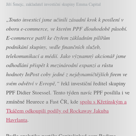
Jiří Šmejc, zakladatel investiční skupiny Emma Capital
„Touto investicí jsme učinili zásadní krok k posílení v
oboru e-commerce, ve kterém PPF dlouhodobě působí.
E-commerce patří ke čtyřem základním pilířům
podnikání skupiny, vedle finančních služeb,
telekomunikací a médií. Jako významný akcionář jsme
odhodláni přispět k mezinárodní expanzi a růstu
hodnoty InPost coby jedné z nejdynamičtějších firem ve
svém odvětví v Evropě,“
řekl investiční ředitel skupiny
PPF Didier Stoessel. Tento týden navíc PPF posílila i ve
zmíněné Heurece a Fast ČR, kde
spolu s Křetínským a
Tkáčem odkoupili podíly od Rockaway Jakuba
Havrlanta
.
Podle analytika portálu Capitalinked.com Radima