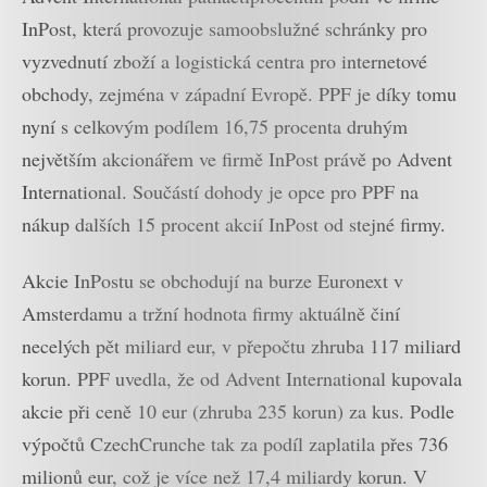
InPost, která provozuje samoobslužné schránky pro
vyzvednutí zboží a logistická centra pro internetové
obchody, zejména v západní Evropě. PPF je díky tomu
nyní s celkovým podílem 16,75 procenta druhým
největším akcionářem ve firmě InPost právě po Advent
International. Součástí dohody je opce pro PPF na
nákup dalších 15 procent akcií InPost od stejné firmy.
Akcie InPostu se obchodují na burze Euronext v
Amsterdamu a tržní hodnota firmy aktuálně činí
necelých pět miliard eur, v přepočtu zhruba 117 miliard
korun. PPF uvedla, že od Advent International kupovala
akcie při ceně 10 eur (zhruba 235 korun) za kus. Podle
výpočtů CzechCrunche tak za podíl zaplatila přes 736
milionů eur, což je více než 17,4 miliardy korun. V