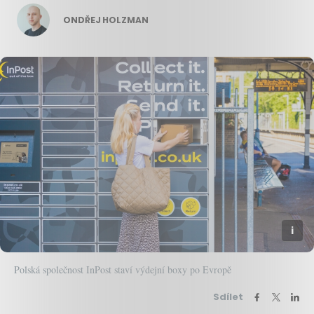
ONDŘEJ HOLZMAN
Polská společnost InPost staví výdejní boxy po Evropě
Sdílet