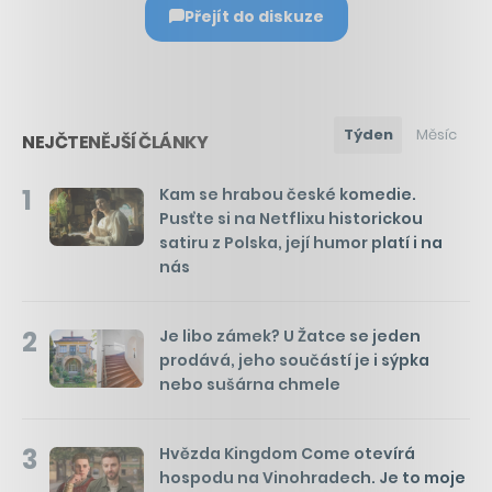
Přejít do diskuze
Týden
Měsíc
NEJČTENĚJŠÍ ČLÁNKY
1
Kam se hrabou české komedie.
Pusťte si na Netflixu historickou
satiru z Polska, její humor platí i na
nás
2
Je libo zámek? U Žatce se jeden
prodává, jeho součástí je i sýpka
nebo sušárna chmele
3
Hvězda Kingdom Come otevírá
hospodu na Vinohradech. Je to moje