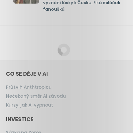
vyznání lásky k Česku, říká miláček
fanoušků
CO SE DĚJE V AI
Průšvih Anthtropicu
Nečekaný směr AI závodu
Kurzy, jak AI vypnout
INVESTICE
Sázka na Xerox