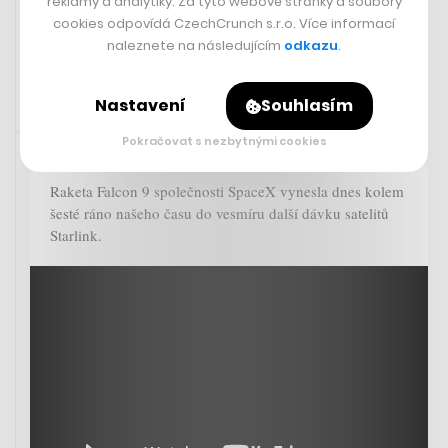
reklamy a analytiky. Za tyto webové stránky a soubory
cookies odpovídá CzechCrunch s.r.o. Více informací
IVA BREJLOVÁ
naleznete na následujícím
odkazu
.
Nastavení
Souhlasím
Sdíleno přes Youtube
10. 7. 2023 07:10
Pokračovat s nezbytnými cookies
Raketa Falcon 9 společnosti SpaceX vynesla dnes kolem
šesté ráno našeho času do vesmíru další dávku satelitů
Starlink.