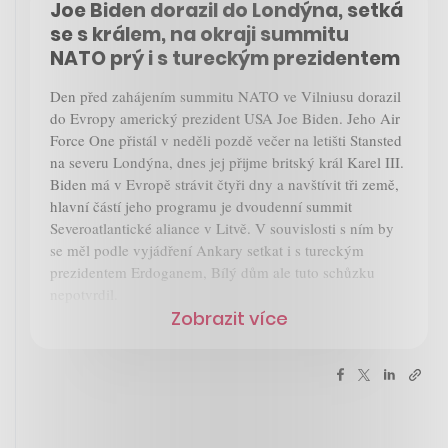
Joe Biden dorazil do Londýna, setká
se s králem, na okraji summitu
NATO prý i s tureckým prezidentem
Den před zahájením summitu NATO ve Vilniusu dorazil
do Evropy americký prezident USA Joe Biden. Jeho Air
Force One přistál v neděli pozdě večer na letišti Stansted
na severu Londýna, dnes jej přijme britský král Karel III.
Biden má v Evropě strávit čtyři dny a navštívit tři země,
hlavní částí jeho programu je dvoudenní summit
Severoatlantické aliance v Litvě. V souvislosti s ním by
se měl podle vyjádření Ankary setkat i s tureckým
prezidentem Erdoganem, Bílý dům ale tuto schůzku
nepotvrdil.
Zobrazit více