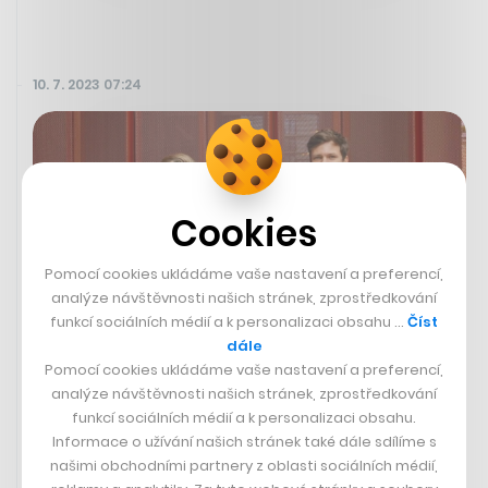
10. 7. 2023 07:24
Cookies
Pomocí cookies ukládáme vaše nastavení a preferencí,
analýze návštěvnosti našich stránek, zprostředkování
funkcí sociálních médií a k personalizaci obsahu …
Číst
dále
Pomocí cookies ukládáme vaše nastavení a preferencí,
analýze návštěvnosti našich stránek, zprostředkování
Vytvářejí finanční ekosystém pro
funkcí sociálních médií a k personalizaci obsahu.
firmy, od investorů na něj vybrali
Informace o užívání našich stránek také dále sdílíme s
skoro 19 milionů
našimi obchodními partnery z oblasti sociálních médií,