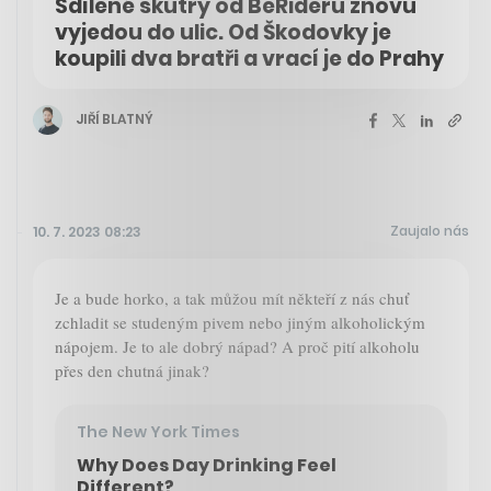
Sdílené skútry od BeRideru znovu
vyjedou do ulic. Od Škodovky je
koupili dva bratři a vrací je do Prahy
JIŘÍ BLATNÝ
Zaujalo nás
10. 7. 2023 08:23
Je a bude horko, a tak můžou mít někteří z nás chuť
zchladit se studeným pivem nebo jiným alkoholickým
nápojem. Je to ale dobrý nápad? A proč pití alkoholu
přes den chutná jinak?
The New York Times
Why Does Day Drinking Feel
Different?