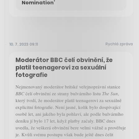
Nomination’
Rychlá zpráva
10. 7. 2023 09:11
Moderátor BBC čelí obvinění, že
platil teenagerovi za sexuální
fotografie
Nejmenovaný moderátor britské veřejnoprávní stanice
BBC
čelí obvinění ze strany bulvárního listu
The Sun
,
který tvrdí, že moderátor platil teenagerovi za sexuálně
explicitní fotografie. Není jasné, kolik bylo dospívající
osobě let, ani jakého byla pohlaví, ale podle bulvárního
deníku jí bylo 17 let, když platby začaly. BBC dnes
uvedla, že veškerá obvinění bere velmi vážně a prověřuje
je. Kvůli svému postupu však bude ještě dnes čelit