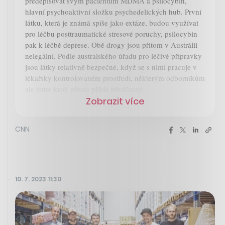
předepisovat svým pacientům MDMA a psilocybin,
hlavní psychoaktivní složku psychedelických hub. První
látku, která je známá spíše jako extáze, budou využívat
pro léčbu posttraumatické stresové poruchy, psilocybin
pak k léčbě deprese. Obě drogy jsou přitom v Austrálii
nelegální. Podle australského úřadu pro léčivé přípravky
jsou látky relativně bezpečné, když se s nimi pracuje v
lékařsky kontrolovaném prostředí, některým odborníkům
ale tento krok přesto přijde předčasný.
Zobrazit více
CNN
10. 7. 2023 11:30