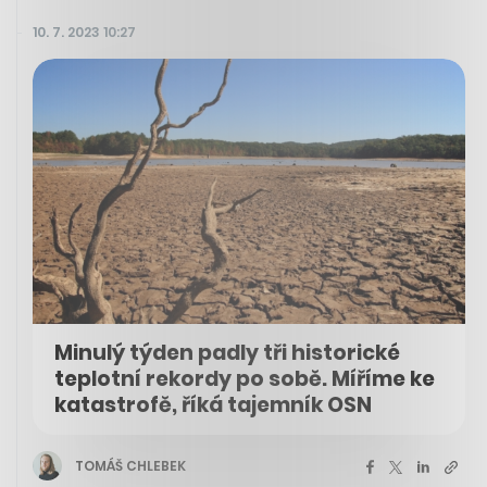
10. 7. 2023 10:27
Minulý týden padly tři historické
teplotní rekordy po sobě. Míříme ke
katastrofě, říká tajemník OSN
TOMÁŠ CHLEBEK