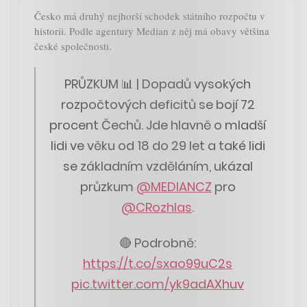
Česko má druhý nejhorší schodek státního rozpočtu v
historii. Podle agentury Median z něj má obavy většina
české společnosti.
PRŮZKUM 📊 | Dopadů vysokých
rozpočtových deficitů se bojí 72
procent Čechů. Jde hlavně o mladší
lidi ve věku od 18 do 29 let a také lidi
se základním vzděláním, ukázal
průzkum
@MEDIANCZ
pro
@CRozhlas
.
🔴 Podrobně:
https://t.co/sxao99uC2s
pic.twitter.com/yk9adAXhuv