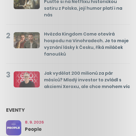
Pusťte si na Netflixu historickou
satiru z Polska, její humor platí i na
nás
2
Hvězda Kingdom Come otevírá
hospodu na Vinohradech. Je to moje
vyznání lásky k Česku, říká miláček
fanoušků
3
Jak vydělat 200 milionů za pár
měsíců? Mladý investor to zvládl s
akciemi Xeroxu, ale chce mnohem víc
EVENTY
8. 9. 2026
People