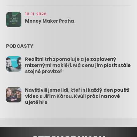
10. 11. 2026
Money Maker Praha
PODCASTY
Realitní trh zpomaluje a je zaplavený
mizernými makléři. Má cenu jim platit stále
stejné provize?
Navštívili jsme lidi, kteří si každý den pouští
video s Jiřím Károu. Kvůli práci na nové
ujeté hře