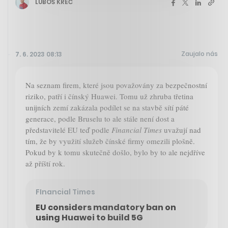
LUBOŠ KREČ
Zaujalo nás
7. 6. 2023 08:13
Na seznam firem, které jsou považovány za bezpečnostní
riziko, patří i čínský Huawei. Tomu už zhruba třetina
unijních zemí zakázala podílet se na stavbě sítí páté
generace, podle Bruselu to ale stále není dost a
představitelé EU teď podle
Financial Times
uvažují nad
tím, že by využití služeb čínské firmy omezili plošně.
Pokud by k tomu skutečně došlo, bylo by to ale nejdříve
až příští rok.
FInancial Times
EU considers mandatory ban on
using Huawei to build 5G