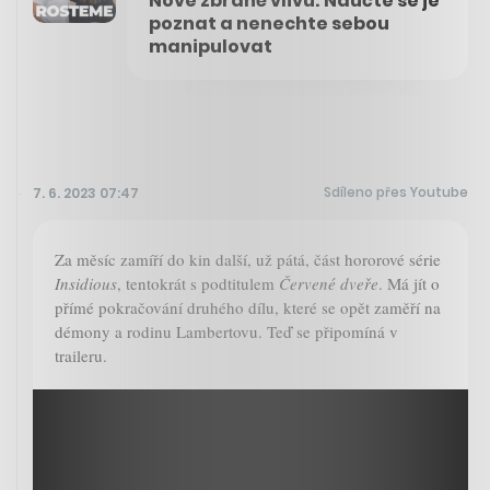
Nové zbraně vlivu: Naučte se je
poznat a nenechte sebou
manipulovat
Sdíleno přes Youtube
7. 6. 2023 07:47
Za měsíc zamíří do kin další, už pátá, část hororové série
Insidious
, tentokrát s podtitulem
Červené dveře
. Má jít o
přímé pokračování druhého dílu, které se opět zaměří na
démony a rodinu Lambertovu. Teď se připomíná v
traileru.