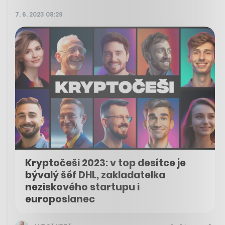
7. 6. 2023 08:29
Kryptočeši 2023: v top desítce je
bývalý šéf DHL, zakladatelka
neziskového startupu i
europoslanec