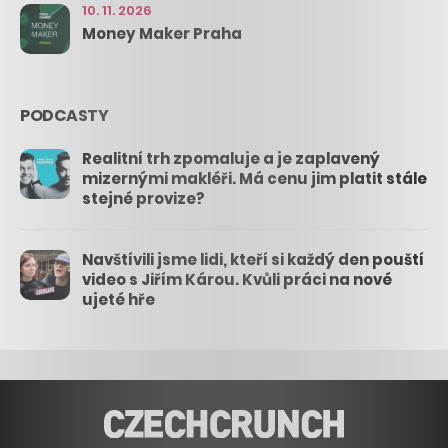
10. 11. 2026
Money Maker Praha
PODCASTY
Realitní trh zpomaluje a je zaplavený
mizernými makléři. Má cenu jim platit stále
stejné provize?
Navštívili jsme lidi, kteří si každý den pouští
video s Jiřím Károu. Kvůli práci na nové
ujeté hře