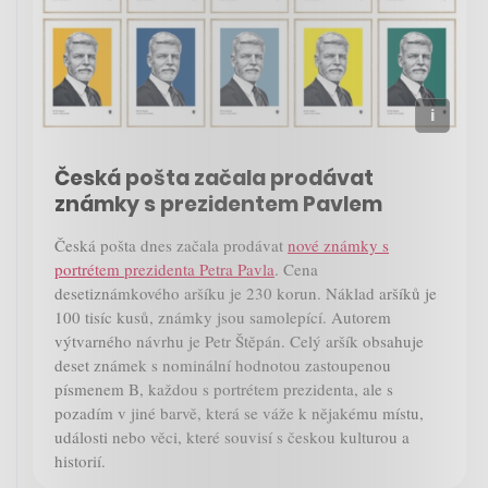
Česká pošta začala prodávat
známky s prezidentem Pavlem
Česká pošta dnes začala prodávat
nové známky s
portrétem prezidenta Petra Pavla
. Cena
desetiznámkového aršíku je 230 korun. Náklad aršíků je
100 tisíc kusů, známky jsou samolepící. Autorem
výtvarného návrhu je Petr Štěpán. Celý aršík obsahuje
deset známek s nominální hodnotou zastoupenou
písmenem B, každou s portrétem prezidenta, ale s
pozadím v jiné barvě, která se váže k nějakému místu,
události nebo věci, které souvisí s českou kulturou a
historií.