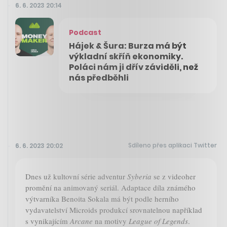
6. 6. 2023 20:14
Podcast
Hájek & Šura: Burza má být
výkladní skříň ekonomiky.
Poláci nám ji dřív záviděli, než
nás předběhli
Sdíleno přes aplikaci Twitter
6. 6. 2023 20:02
Dnes už kultovní série adventur
Syberia
se z videoher
promění na animovaný seriál. Adaptace díla známého
výtvarníka Benoita Sokala má být podle herního
vydavatelství Microids produkcí srovnatelnou například
s vynikajícím
Arcane
na motivy
League of Legends
.