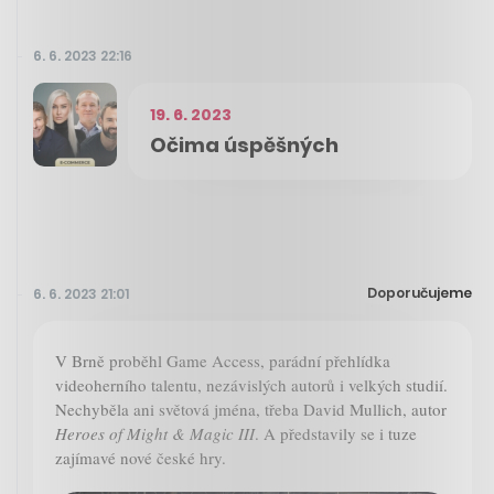
6. 6. 2023 22:16
19. 6. 2023
Očima úspěšných
Doporučujeme
6. 6. 2023 21:01
V Brně proběhl Game Access, parádní přehlídka
videoherního talentu, nezávislých autorů i velkých studií.
Nechyběla ani světová jména, třeba David Mullich, autor
Heroes of Might & Magic III
. A představily se i tuze
zajímavé nové české hry.