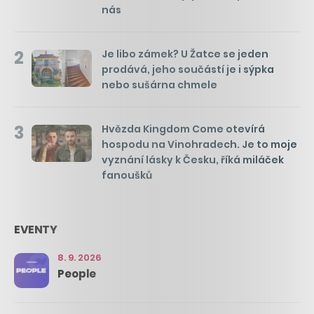
nás
2
Je libo zámek? U Žatce se jeden
prodává, jeho součástí je i sýpka
nebo sušárna chmele
3
Hvězda Kingdom Come otevírá
hospodu na Vinohradech. Je to moje
vyznání lásky k Česku, říká miláček
fanoušků
EVENTY
8. 9. 2026
People