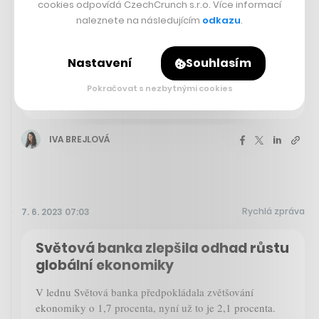
cookies odpovídá CzechCrunch s.r.o. Více informací
naleznete na následujícím
odkazu
.
ČVUT uvedlo do provozu nový
Nastavení
Souhlasím
jaderný reaktor. Blíží se jaderná
renesance, očekávají tamní
Pokračovat s nezbytnými cookies
odborníci
IVA BREJLOVÁ
Rychlá zpráva
7. 6. 2023 07:03
Světová banka zlepšila odhad růstu
globální ekonomiky
V lednu Světová banka předpokládala zvětšování
ekonomiky o 1,7 procenta, nyní už to je 2,1 procenta.