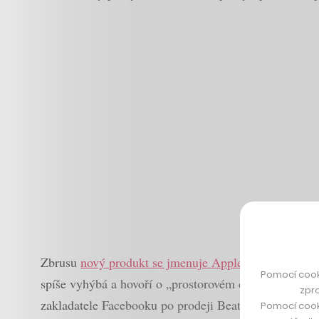
Zbrusu
nový produkt se jmenuje Apple Vision Pro
, a
Pomocí cook
spíše vyhýbá a hovoří o „prostorovém computingu“, j
zpro
zakladatele Facebooku po prodeji Beat Saberu pracoval 
Pomocí cook