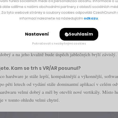
vání funkcí sociálních médií a k personalizaci obsahu. Informace o už
é dále sdílíme s našimi obchodními partnery z oblasti sociálních médi
e teprve ve vývoji a za dalších pět let z toho bude mainstream.
y. Za tyto webové stránky a soubory cookies odpovídá CzechCrunch s.
asovou adopci,“
říká v rozhovoru pro CzechCrunch pětatřiceti
informací naleznete na následujícím
odkazu
.
, a
celou společnost Meta opouští
. Co bude potřeba k tomu, 
Nastavení
Souhlasím
e Vision Pro viděl?
Pokračovat s nezbytnými cookies
 masový trh. Všichni zároveň tak trochu čekali, že Apple oživí
dobrý a na jeho kvalitě bude úspěch jablečných brýlí závislý.
ete. Kam se trh s VR/AR posunul?
o hardware je stále lepší, kompaktnější a výkonnější, softwar
po pěti letech od vydání stále dominantní aplikací v celém od
 hardwaru velmi dobrý a měl by otevřít nové vertikály. Místo h
 je v tomto ohledu velmi chytré.