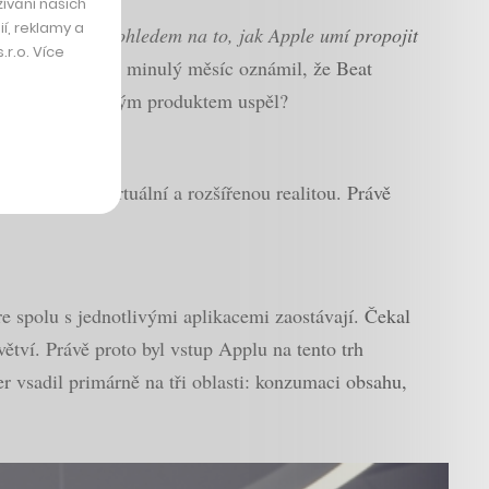
ívání našich
í, reklamy a
 V tuto chvíli s ohledem na to, jak Apple umí propojit
r.o. Více
letý Beck, který minulý měsíc oznámil, že Beat
aby Apple s novým produktem uspěl?
 celý trh s virtuální a rozšířenou realitou. Právě
e spolu s jednotlivými aplikacemi zaostávají. Čekal
větví. Právě proto byl vstup Applu na tento trh
er vsadil primárně na tři oblasti: konzumaci obsahu,