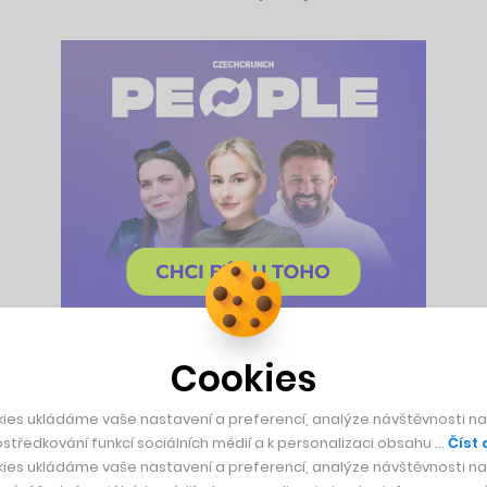
Cookies
 přestože se kalifornský gigant v čele s Timem Cookem slovům 
ies ukládáme vaše nastavení a preferencí, analýze návštěvnosti naš
e jeho headset jasnou odpovědí na konkurenční snahy od Mety
středkování funkcí sociálních médií a k personalizaci obsahu …
Číst 
i Jaroslav Beck, který trh s virtuální realitou zblízka sleduj
ies ukládáme vaše nastavení a preferencí, analýze návštěvnosti naš