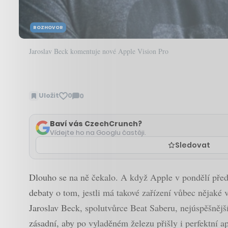
ROZHOVOR
Jaroslav Beck komentuje nové Apple Vision Pro
Uložit
0
0
Zobrazit
komentáře
Baví vás CzechCrunch?
Vídejte ho na Googlu častěji.
Sledovat
Dlouho se na ně čekalo. A když Apple v pondělí předst
debaty o tom, jestli má takové zařízení vůbec nějaké 
Jaroslav Beck, spolutvůrce Beat Saberu, nejúspěšnější 
zásadní, aby po vyladěném železu přišly i perfektní a