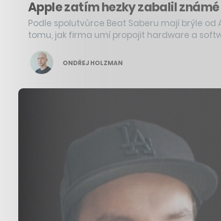
Apple zatím hezky zabalil známé t
Podle spolutvůrce Beat Saberu mají brýle od 
tomu, jak firma umí propojit hardware a soft
ONDŘEJ HOLZMAN