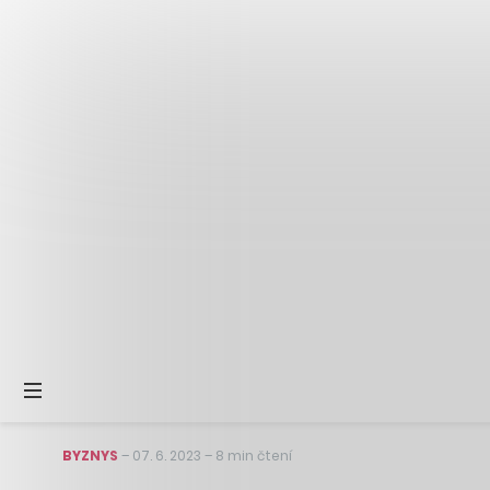
BYZNYS
–
07. 6. 2023
–
8 min čtení