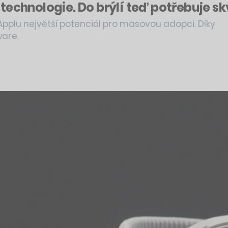
echnologie. Do brýlí teď potřebuje sk
Applu největší potenciál pro masovou adopci. Díky
ware.