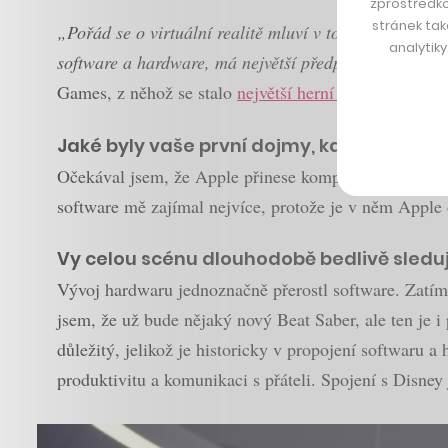
zprostředko
stránek tak
„Pořád se o virtuální realitě mluví v tom smyslu, že j
analytik
software a hardware, má největší předpoklady pro m
Games, z něhož se stalo
největší herní studio
v Česku
Jaké byly vaše první dojmy, když jste Appl
Očekával jsem, že Apple přinese kompletní balíček pro
software mě zajímal nejvíce, protože je v něm Apple 
Vy celou scénu dlouhodobě bedlivě sleduj
Vývoj hardwaru jednoznačně přerostl software. Zatímc
jsem, že už bude nějaký nový Beat Saber, ale ten je i 
důležitý, jelikož je historicky v propojení softwaru a
produktivitu a komunikaci s přáteli. Spojení s Disney