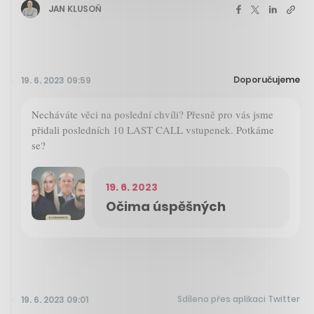
JAN KLUSOŇ
Doporučujeme
19. 6. 2023 09:59
Necháváte věci na poslední chvíli? Přesně pro vás jsme
přidali posledních 10 LAST CALL vstupenek. Potkáme
se?
19. 6. 2023
Očima úspěšných
Sdíleno přes aplikaci Twitter
19. 6. 2023 09:01