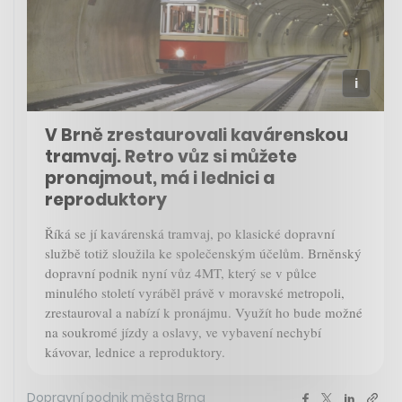
V Brně zrestaurovali kavárenskou
tramvaj. Retro vůz si můžete
pronajmout, má i lednici a
reproduktory
Říká se jí kavárenská tramvaj, po klasické dopravní
službě totiž sloužila ke společenským účelům. Brněnský
dopravní podnik nyní vůz 4MT, který se v půlce
minulého století vyráběl právě v moravské metropoli,
zrestauroval a nabízí k pronájmu. Využít ho bude možné
na soukromé jízdy a oslavy, ve vybavení nechybí
kávovar, lednice a reproduktory.
Dopravní podnik města Brna