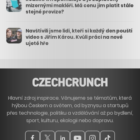
mizernými makléři. Má cenu jim platit stále
stejné provize?
Navštívili jsme lidi, kteří si každý den pouští
video s Jiřím Károu. Kvůli práci na nové
ujeté hře
Hlavní zdroj inspirace. Věnujeme se tématům, která
hýbou Českem a světem, od byznysu a startupů
přes technologie, politiku a vzdělávání až po bydlení,
sport, kulturu, ekologii nebo dopravu.