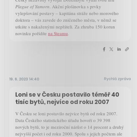
Plague of Yamorn
. Akční plošinovka s prvky
vylepšování postavy – kapitána stráže nebo morového
doktora – vás zavede do zničeného města, v němž se
utkáte s nakaženými nepřáteli. Za zhruba 150 korun
novinku pořídíte
na Steamu
.
Rychlá zpráva
19. 6. 2023 14:40
Loni se v Česku postavilo téměř 40
tisíc bytů, nejvíce od roku 2007
V Česku se loni postavilo nejvíce bytů od roku 2007.
Data Českého statistického úřadu hovoří o 39 398
nových bytů, to je meziroční nárůst o 14 procent a druhý
nejvyšší počet i od roku 2000. Spolu s jejich počtem ale