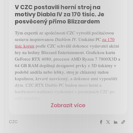
V CZC postavili herní stroj na
motivy Diabla IV za 170 tisíc. Je
posvěcený přímo Blizzardem
Tým expertů ze společnosti CZC vytvořil počítačovou
sestavu inspirovanou
Diablem IV
. Unikátní PC
za 170
tisíc korun
podle CZC schválil dokonce vydavatel akční
hry na hrdiny Blizzard Entertainment. Grafickou kartu
GeForce RTX 4080, procesor AMD Ryzen 7 7800X3D a
64 GB RAM doplňují designové prvky z 3D tiskárny v
podobě anděla nebo lebky, stroj je chlazený rudou
kapalinou, krvavě nasvícený, a dokonce umí vypouštět
dým. CZC.RTX Diablo PC budou moci herní a
hardwaroví nadšenci vyzkoušet v prodejnách CZC po
celé republice.
Zobrazit více
CZC