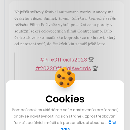
Největší světový festival animované tvorby Annecy má
českého vítěze. Snímek
Tonda, Slávka a kouzelné světlo
režiséra Filipa Pošivače vyhrál prestižní cenu poroty v
soutěžní sekci celovečerních filmů Contrechamp. Dílo
česko-slovensko-maďarské koprodukce o klukovi, který
od narození svítí, do českých kin zamíří ještě letos.
#PrixOfficiels2023
🏆
#2023OfficialAwards
🏆
👏 Félicitations !
👏 Congratulations!
Cookies
pic.twitter.com/C8KzAca2wx
Pomocí cookies ukládáme vaše nastavení a preferencí,
— Annecy Festival
analýze návštěvnosti našich stránek, zprostředkování
funkcí sociálních médií a k personalizaci obsahu …
Číst
(@annecyfestival)
June 17, 2023
dále