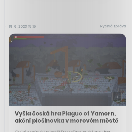
Rychlá zpráva
19. 6. 2023 15:15
Vyšla česká hra Plague of Yamorn,
akční plošinovka v morovém městě
Český nezávislý vývojář DozenByte vydal svou hru