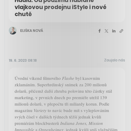
Hadid. Od podzimu nabídne
vlajkovou prodejnu iStyle i nové
chutě
ELIŠKA NOVÁ
Zaujalo nás
19. 6. 2023 08:18
Úvodní víkend filmového
Flashe
byl kasovním
zklamáním. Superhrdinský snímek za 200 milionů
dolarů, přičemž další zhruba polovinu této částky stál
marketing, v prvních dnech po premiéře utržil 139
milionů dolarů, v přepočtu tři miliardy korun. Podle
magazínu
Variety
to navíc bude mít s vylepšováním
svých čísel v dalších týdnech těžší jednak kvůli
premiérám blockbusterů
Indiana Jones, Mission
Impossible
a
Oppenheimer
, jednak kvůli spíš vlažnějším