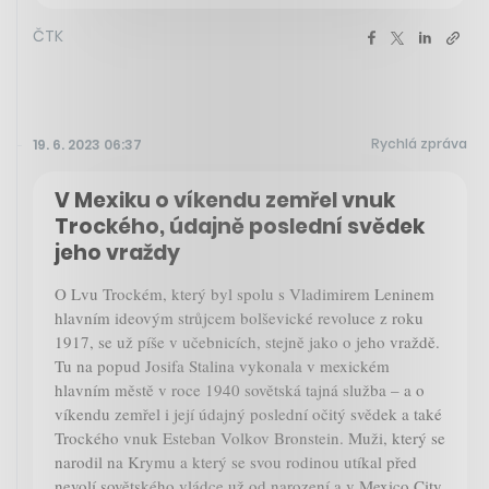
ČTK
Rychlá zpráva
19. 6. 2023 06:37
V Mexiku o víkendu zemřel vnuk
Trockého, údajně poslední svědek
jeho vraždy
O Lvu Trockém, který byl spolu s Vladimirem Leninem
hlavním ideovým strůjcem bolševické revoluce z roku
1917, se už píše v učebnicích, stejně jako o jeho vraždě.
Tu na popud Josifa Stalina vykonala v mexickém
hlavním městě v roce 1940 sovětská tajná služba – a o
víkendu zemřel i její údajný poslední očitý svědek a také
Trockého vnuk Esteban Volkov Bronstein. Muži, který se
narodil na Krymu a který se svou rodinou utíkal před
nevolí sovětského vládce už od narození a v Mexico City