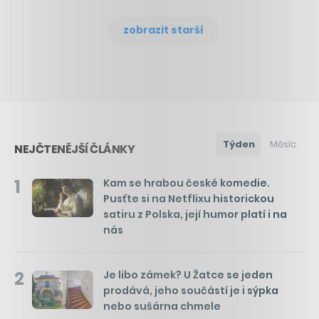
zobrazit starší
Týden
Měsíc
NEJČTENĚJŠÍ ČLÁNKY
1
Kam se hrabou české komedie.
Pusťte si na Netflixu historickou
satiru z Polska, její humor platí i na
nás
2
Je libo zámek? U Žatce se jeden
prodává, jeho součástí je i sýpka
nebo sušárna chmele