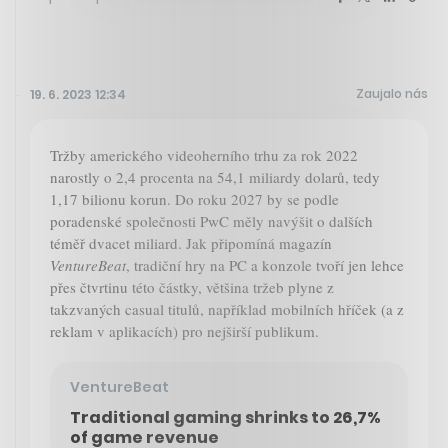
Zaujalo nás
19. 6. 2023 12:34
Tržby amerického videoherního trhu za rok 2022
narostly o 2,4 procenta na 54,1 miliardy dolarů, tedy
1,17 bilionu korun. Do roku 2027 by se podle
poradenské společnosti PwC měly navýšit o dalších
téměř dvacet miliard. Jak připomíná magazín
VentureBeat
, tradiční hry na PC a konzole tvoří jen lehce
přes čtvrtinu této částky, většina tržeb plyne z
takzvaných casual titulů, například mobilních hříček (a z
reklam v aplikacích) pro nejširší publikum.
VentureBeat
Traditional gaming shrinks to 26,7%
of game revenue