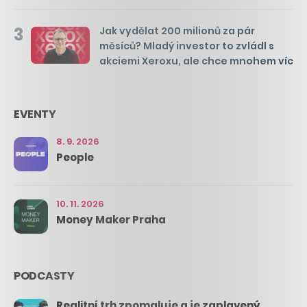
3
Jak vydělat 200 milionů za pár
měsíců? Mladý investor to zvládl s
akciemi Xeroxu, ale chce mnohem víc
EVENTY
8. 9. 2026
People
10. 11. 2026
Money Maker Praha
PODCASTY
Realitní trh zpomaluje a je zaplavený