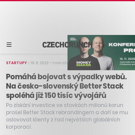
STARTUPY
–
19. 6. 2023
–
1 min čtení
Pomáhá bojovat s výpadky webů.
Na česko-slovenský Better Stack
spoléhá již 150 tisíc vývojářů
Po získání investice ve stovkách milionů korun
prošel Better Stack rebrandingem a daří se mu
oslovovat klienty z řad největších globálních
korporací.