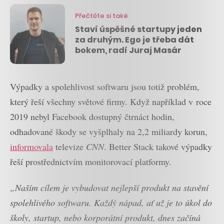
Přečtěte si také
Staví úspěšné startupy jeden
za druhým. Ego je třeba dát
bokem, radí Juraj Masár
Výpadky a spolehlivost softwaru jsou totiž problém,
který řeší všechny světové firmy. Když například v roce
2019 nebyl Facebook dostupný čtrnáct hodin,
odhadované škody se vyšplhaly na 2,2 miliardy korun,
informovala
televize
CNN
. Better Stack takové výpadky
řeší prostřednictvím monitorovací platformy.
„Naším cílem je vybudovat nejlepší produkt na stavění
spolehlivého softwaru. Každý nápad, ať už je to úkol do
školy, startup, nebo korporátní produkt, dnes začíná