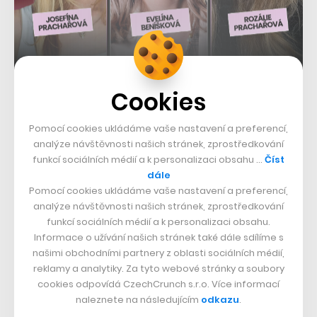
Cookies
Pomocí cookies ukládáme vaše nastavení a preferencí,
analýze návštěvnosti našich stránek, zprostředkování
funkcí sociálních médií a k personalizaci obsahu …
Číst
dále
Pomocí cookies ukládáme vaše nastavení a preferencí,
analýze návštěvnosti našich stránek, zprostředkování
funkcí sociálních médií a k personalizaci obsahu.
Koncem loňska se tržby startupu pohybovaly v řádu
Informace o užívání našich stránek také dále sdílíme s
mezi 50 až 250 miliony korun, přičemž nyní uvedl, že
našimi obchodními partnery z oblasti sociálních médií,
meziměsíčně roste o dvanáct procent. Better Stack
reklamy a analytiky. Za tyto webové stránky a soubory
cookies odpovídá CzechCrunch s.r.o. Více informací
navíc od CzechCrunche získal
ocenění Startup Awards
naleznete na následujícím
odkazu
.
v kategorii mladý startup roku a patří i do našeho