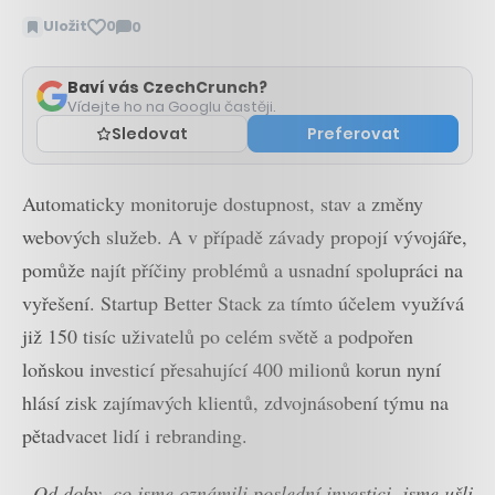
Uložit
0
0
Zobrazit
komentáře
Baví vás CzechCrunch?
Vídejte ho na Googlu častěji.
Sledovat
Preferovat
Automaticky monitoruje dostupnost, stav a změny
webových služeb. A v případě závady propojí vývojáře,
pomůže najít příčiny problémů a usnadní spolupráci na
vyřešení. Startup Better Stack za tímto účelem využívá
již 150 tisíc uživatelů po celém světě a podpořen
loňskou investicí přesahující 400 milionů korun nyní
hlásí zisk zajímavých klientů, zdvojnásobení týmu na
pětadvacet lidí i rebranding.
„Od doby, co jsme oznámili poslední investici, jsme ušli