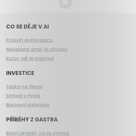
CO SE DĚJE V AI
Průšvih Anthtropicu
Nečekaný směr AI závodu
Kurzy, jak AI vypnout
INVESTICE
Sázka na Xerox
Strnad v Pirelli
Burzovní eldorádo
PŘÍBĚHY Z GASTRA
Boční projekt, co se zvrtnul