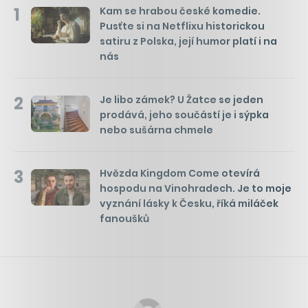
1
Kam se hrabou české komedie.
Pusťte si na Netflixu historickou
satiru z Polska, její humor platí i na
nás
2
Je libo zámek? U Žatce se jeden
prodává, jeho součástí je i sýpka
nebo sušárna chmele
3
Hvězda Kingdom Come otevírá
hospodu na Vinohradech. Je to moje
vyznání lásky k Česku, říká miláček
fanoušků