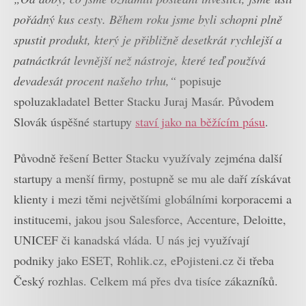
pořádný kus cesty. Během roku jsme byli schopni plně
spustit produkt, který je přibližně desetkrát rychlejší a
patnáctkrát levnější než nástroje, které teď používá
devadesát procent našeho trhu,“
popisuje
spoluzakladatel Better Stacku Juraj Masár. Původem
Slovák úspěšné startupy
staví jako na běžícím pásu
.
Původně řešení Better Stacku využívaly zejména další
startupy a menší firmy, postupně se mu ale daří získávat
klienty i mezi těmi největšími globálními korporacemi a
institucemi, jakou jsou Salesforce, Accenture, Deloitte,
UNICEF či kanadská vláda. U nás jej využívají
podniky jako ESET, Rohlik.cz, ePojisteni.cz či třeba
Český rozhlas. Celkem má přes dva tisíce zákazníků.