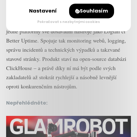
výběru 25 českých startupů
, které se vyplatí sledovat.
Nastavení
Souhlasím
V rámci nedávného rebrandingu Better Stack sloučil do
Pokračovat s nezbytnými cookies
jedné platformy své dosavadní nástroje jako Logtail či
Better Uptime. Spojuje tak monitoring webů, logging,
správu incidentů a technických výpadků a takzvané
stavové stránky. Produkt staví na open-source databázi
ClickHouse – a právě díky ní má být podle svých
zakladatelů až stokrát rychlejší a násobně levnější
oproti konkurenčním nástrojům.
Nepřehlédněte: