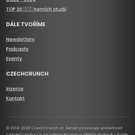
TOP 20 🇨🇿 herních studií
DÁLE TVOŘÍME
Newslettery
Podcasty
Eventy
CZECHCRUNCH
Inzerce
Kontakt
© 2014-2026 CzechCrunch.cz. Server provozuje společnost
CzechCrunch s.r.o. se sídlem Thámova 289/13, Praha 8 – Karlín,