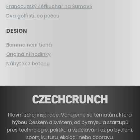
Francouzský šéfkuchař na Šumavě
Dva golfisti, co pečou
DESIGN
Bomma není tichá
Originální hodinky
Nábytek z betonu
Hlavní zdroj inspirace. Věnujeme se tématům, která
hýbou Českem a světem, od byznysu a startupů
přes technologie, politiku a vzdělávání až po bydlení,
sport, kulturu, ekologii nebo dopravu.