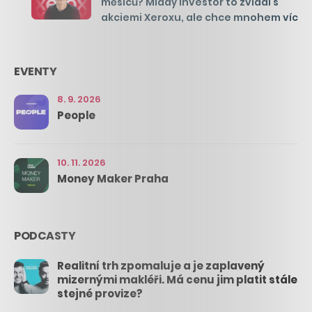
měsíců? Mladý investor to zvládl s
akciemi Xeroxu, ale chce mnohem víc
EVENTY
8. 9. 2026
People
10. 11. 2026
Money Maker Praha
PODCASTY
Realitní trh zpomaluje a je zaplavený
mizernými makléři. Má cenu jim platit stále
stejné provize?