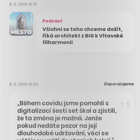
6. 5. 2023 15:15
Podcast
Všichni se toho chceme dožít,
říká architekt z BIG k Vltavské
filharmonii
Doporučujeme
6. 5. 2023 13:53
„Během covidu jsme pomohli s
digitalizací šesti set škol a zjistili,
že ta změna je možná. Jenže
pokud nedáte pozor na její
dlouhodobé udržování, věci se