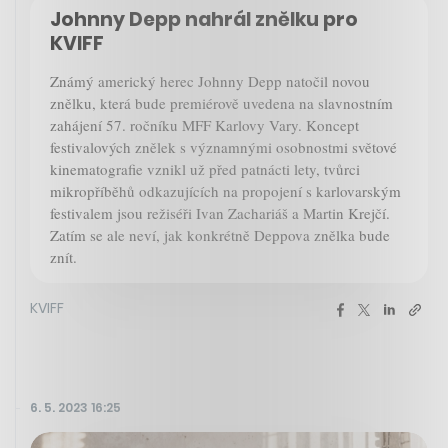
Johnny Depp nahrál znělku pro
KVIFF
Známý americký herec Johnny Depp natočil novou
znělku, která bude premiérově uvedena na slavnostním
zahájení 57. ročníku MFF Karlovy Vary. Koncept
festivalových znělek s významnými osobnostmi světové
kinematografie vznikl už před patnácti lety, tvůrci
mikropříběhů odkazujících na propojení s karlovarským
festivalem jsou režiséři Ivan Zachariáš a Martin Krejčí.
Zatím se ale neví, jak konkrétně Deppova znělka bude
znít.
KVIFF
6. 5. 2023 16:25