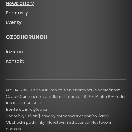
Newslettery
Podcasty
Eventy
CZECHCRUNCH
Inzerce
Kontakt
© 2014-2026 CzechCrunch.cz. Server provozuje společnost
CzechCrunch s.r.o. se sídlem Thámova 289/13, Praha 8 – Karlín,
186 00. IČ 01465562.
kontakt:
info@cc.cz
Podmínky užívání
|
Zásady zpracování osobních údajů
|
Obchodní podmínky
|
Návštěvní řád eventů
|
Nastavení
cookies