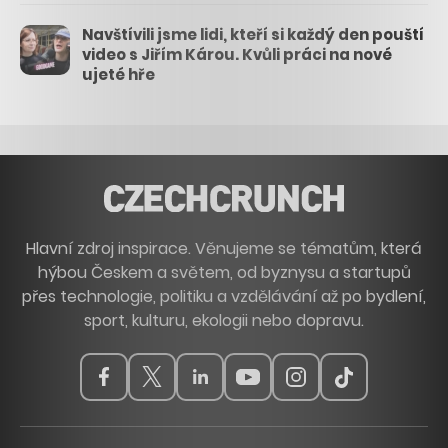
Navštívili jsme lidi, kteří si každý den pouští
video s Jiřím Károu. Kvůli práci na nové
ujeté hře
Hlavní zdroj inspirace. Věnujeme se tématům, která
hýbou Českem a světem, od byznysu a startupů
přes technologie, politiku a vzdělávání až po bydlení,
sport, kulturu, ekologii nebo dopravu.