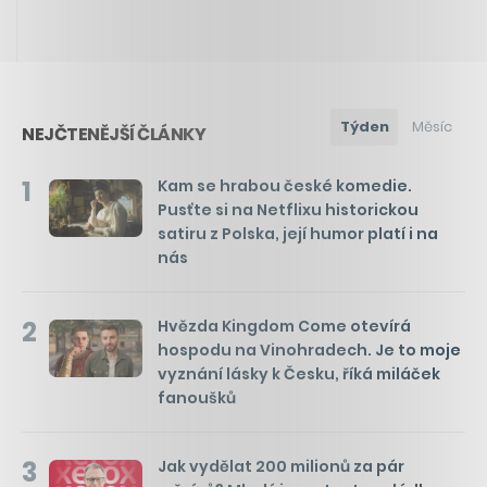
Týden
Měsíc
NEJČTENĚJŠÍ ČLÁNKY
1
Kam se hrabou české komedie.
Pusťte si na Netflixu historickou
satiru z Polska, její humor platí i na
nás
2
Hvězda Kingdom Come otevírá
hospodu na Vinohradech. Je to moje
vyznání lásky k Česku, říká miláček
fanoušků
3
Jak vydělat 200 milionů za pár