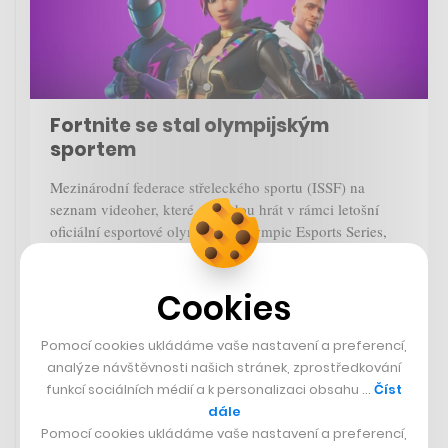
Fortnite se stal olympijským
sportem
Mezinárodní federace střeleckého sportu (ISSF) na
seznam videoher, které se budou hrát v rámci letošní
oficiální esportové olympiády Olympic Esports Series,
zařadila i
Fortnite
, jednu z nejpopulárnějších herních
stříleček. Rozšířila tak celkový počet zapojených sportů a
Cookies
her na deset.
Fortnite
dostane speciální mapu,
uzpůsobenou primárně na sportovní střelbu. Dalšími
sporty jsou lukostřelba (
Tic Tac Bow
), baseball (
WBSC
Pomocí cookies ukládáme vaše nastavení a preferencí,
eBaseball™
,
Power Pros
), šachy (
Chess.com
), cyklistika
analýze návštěvnosti našich stránek, zprostředkování
(
Zwift
), tanec (
Just Dance
), motorsport (
Gran Turismo 7
),
funkcí sociálních médií a k personalizaci obsahu …
Číst
plachtění (
Virtual Regatta
), taekwond (Virtual
dále
Taekwondo) a tenis (
Tennis Clash
).
Pomocí cookies ukládáme vaše nastavení a preferencí,