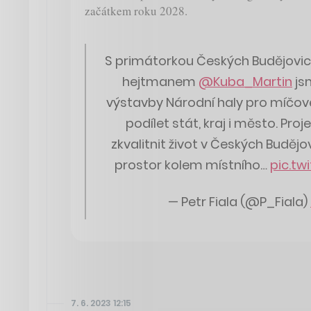
začátkem roku 2028.
S primátorkou Českých Budějovi
hejtmanem
@Kuba_Martin
js
výstavby Národní haly pro míčové
podílet stát, kraj i město. Pr
zkvalitnit život v Českých Budějo
prostor kolem místního…
pic.tw
— Petr Fiala (@P_Fiala)
7. 6. 2023 12:15