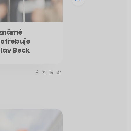
l známé
potřebuje
slav Beck