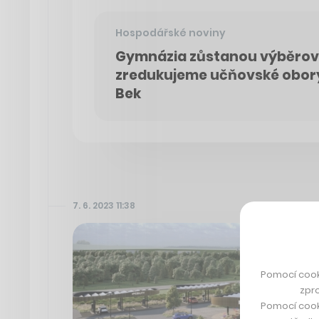
Hospodářské noviny
Gymnázia zůstanou výběrová
zredukujeme učňovské obory,
Bek
7. 6. 2023 11:38
Pomocí cook
zpro
Pomocí cook