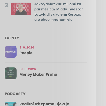
3
Jak vydělat 200 milionů za
pár měsíců? Mladý investor
to zvládl s akciemi Xeroxu,
ale chce mnohem víc
EVENTY
8. 9. 2026
People
10. 11. 2026
Money Maker Praha
PODCASTY
Realitní trh zpomaluje a je