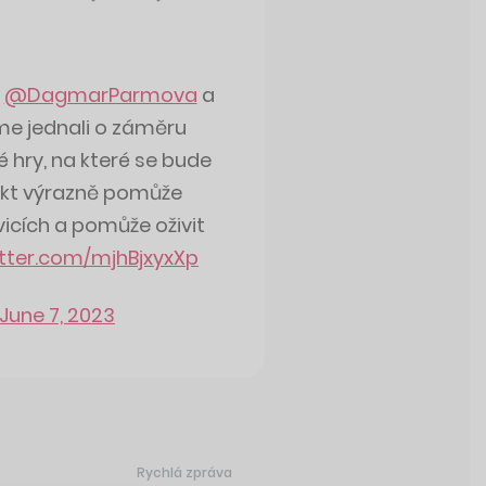
c
@DagmarParmova
a
me jednali o záměru
 hry, na které se bude
ojekt výrazně pomůže
vicích a pomůže oživit
itter.com/mjhBjxyxXp
June 7, 2023
Rychlá zpráva