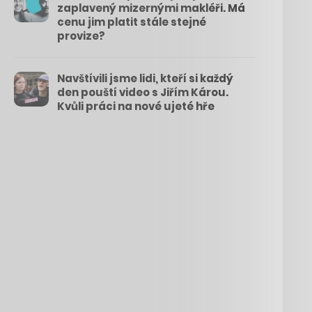
zaplavený mizernými makléři. Má
cenu jim platit stále stejné
provize?
Navštívili jsme lidi, kteří si každý
den pouští video s Jiřím Károu.
Kvůli práci na nové ujeté hře