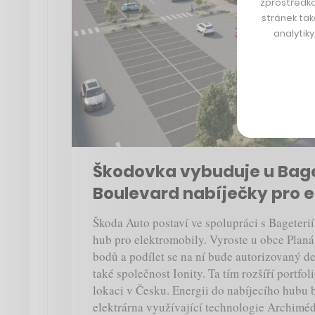
zprostředko
stránek tak
analytik
Škodovka vybuduje u Bag
Boulevard nabíječky pro 
Škoda Auto postaví ve spolupráci s Bageteri
hub pro elektromobily. Vyroste u obce Planá
bodů a podílet se na ní bude autorizovaný d
také společnost Ionity. Ta tím rozšíří portfo
lokaci v Česku. Energii do nabíjecího hubu 
elektrárna využívající technologie Archimé