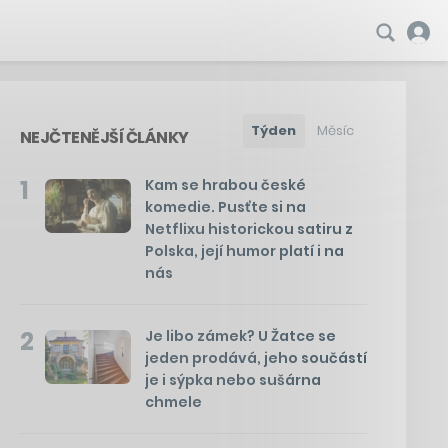
Týden
Měsíc
NEJČTENĚJŠÍ ČLÁNKY
1
Kam se hrabou české
komedie. Pusťte si na
Netflixu historickou satiru z
Polska, její humor platí i na
nás
2
Je libo zámek? U Žatce se
jeden prodává, jeho součástí
je i sýpka nebo sušárna
chmele