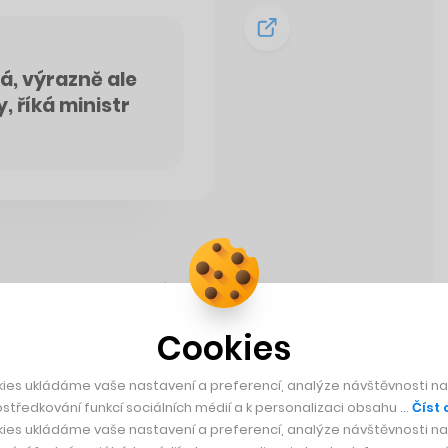
, výrazně ale
 říká ministr
Rychlá zpráva
Cookies
ies ukládáme vaše nastavení a preferencí, analýze návštěvnosti naš
středkování funkcí sociálních médií a k personalizaci obsahu …
Číst 
ies ukládáme vaše nastavení a preferencí, analýze návštěvnosti naš