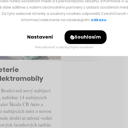
vání funkcí sociálních médií a k personalizaci obsahu. Informace o už
é dále sdílíme s našimi obchodními partnery z oblasti sociálních médi
y. Za tyto webové stránky a soubory cookies odpovídá CzechCrunch s.
informací naleznete na následujícím
odkazu
.
Nastavení
Souhlasím
Pokračovat s nezbytnými cookies
eterie
elektromobily
í Boulevard nový nabíjecí
, nabídne 14 nabíjecích
ealer Škoda CB Auto a
lio nabíjecích míst o novou
bude dodávat místní vodní
dových šroubových turbín.