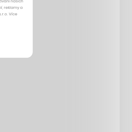
ívání našich
í, reklamy a
r.o. Více