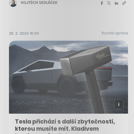
VOJTĚCH SEDLÁČEK
Rychlá zpráva
25. 3. 2024 16:00
Tesla přichází s další zbytečností,
kterou musíte mít. Kladivem