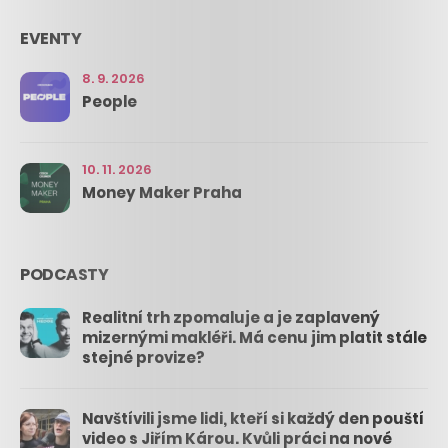
EVENTY
8. 9. 2026
People
10. 11. 2026
Money Maker Praha
PODCASTY
Realitní trh zpomaluje a je zaplavený
mizernými makléři. Má cenu jim platit stále
stejné provize?
Navštívili jsme lidi, kteří si každý den pouští
video s Jiřím Károu. Kvůli práci na nové