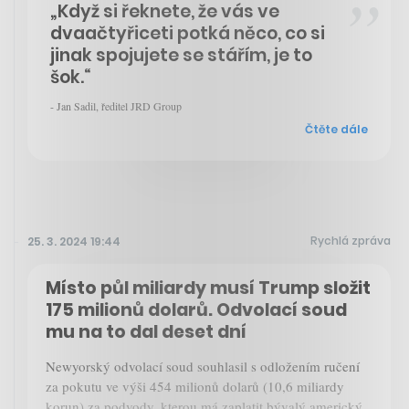
„Když si řeknete, že vás ve
dvaačtyřiceti potká něco, co si
jinak spojujete se stářím, je to
šok.“
- Jan Sadil, ředitel JRD Group
Čtěte dále
Rychlá zpráva
25. 3. 2024 19:44
Místo půl miliardy musí Trump složit
175 milionů dolarů. Odvolací soud
mu na to dal deset dní
Newyorský odvolací soud souhlasil s odložením ručení
za pokutu ve výši 454 milionů dolarů (10,6 miliardy
korun) za podvody, kterou má zaplatit bývalý americký