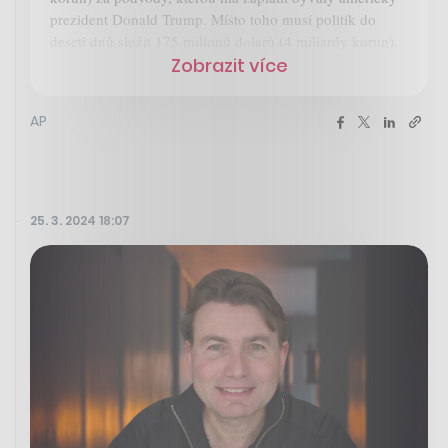
prezident Donald Trump. Místo toho musí politik do
deseti dnů složit 175 milionů dolarů (4 miliardy korun).
Zobrazit více
AP
25. 3. 2024 18:07