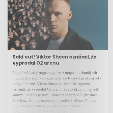
Sold out! Viktor Sheen oznámil, že
vyprodal O2 arenu
Populární český rapper a jeden z nejposlouchanějších
interpretů v zemi dokázal něco, co by ještě před pár lety
nebylo možné. Viktor Sheen na svém Instagramu
oznámil, že vyprodal O2 arenu, kde svůj zatím největší
sólový – a letos jediný – koncert uspořádá 7. prosince.
Pokřtí na něm nejen poslední studiové album
Planeta
opic
, ale také zahraje největší hity z trilogie alb
Černobílej svět
,
Barvy
,
Příběhy a sny
.