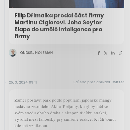
Filip Dřímalka prodal část firmy
Martinu Cíglerovi. Jeho Seyfor
šlape do umělé inteligence pro
firmy
ONDŘEJ HOLZMAN
Sdíleno přes aplikaci Twitter
25. 3. 2024 09:11
Záměr postavit park podle populární japonské mangy
nedávno zesnulého Akira Torijamy, který by měl ve
svém středu obřího draka a alespoň třicítku atrakcí,
vyvolal mezi fanoušky prý smíšené reakce. Kvůli tomu,
kde má vzniknout.