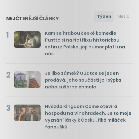
Týden
Měsíc
NEJČTENĚJŠÍ ČLÁNKY
1
Kam se hrabou české komedie.
Pusťte si na Netflixu historickou
satiru z Polska, její humor platí i na
nás
2
Je libo zámek? U Žatce se jeden
prodává, jeho součástí je i sýpka
nebo sušárna chmele
3
Hvězda Kingdom Come otevírá
hospodu na Vinohradech. Je to moje
vyznání lásky k Česku, říká miláček
fanoušků