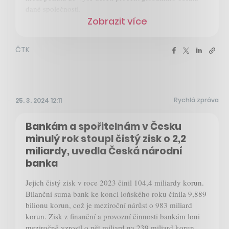
dané společnosti.
Zobrazit více
ČTK
Rychlá zpráva
25. 3. 2024 12:11
Bankám a spořitelnám v Česku
minulý rok stoupl čistý zisk o 2,2
miliardy, uvedla Česká národní
banka
Jejich čistý zisk v roce 2023 činil 104,4 miliardy korun.
Bilanční suma bank ke konci loňského roku činila 9,889
bilionu korun, což je meziroční nárůst o 983 miliard
korun. Zisk z finanční a provozní činnosti bankám loni
meziročně vzrostl o pět miliard na 239 miliard korun.