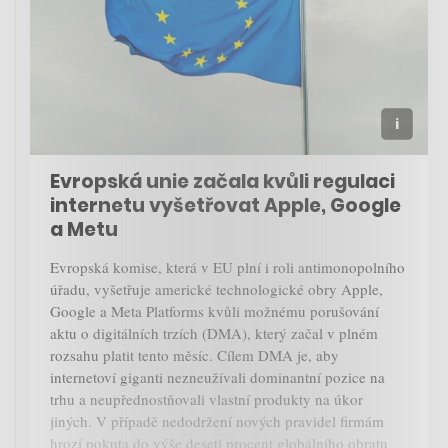
Evropská unie začala kvůli regulaci
internetu vyšetřovat Apple, Google
a Metu
Evropská komise, která v EU plní i roli antimonopolního
úřadu, vyšetřuje americké technologické obry Apple,
Google a Meta Platforms kvůli možnému porušování
aktu o digitálních trzích (DMA), který začal v plném
rozsahu platit tento měsíc. Cílem DMA je, aby
internetoví giganti nezneužívali dominantní pozice na
trhu a neupřednostňovali vlastní produkty na úkor
jiných. V případě nedodržení nových pravidel firmám
hrozí pokuta do výše deseti procent globálního obratu