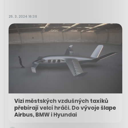
25. 3. 2024 16:38
Vizi městských vzdušných taxíků
přebírají velcí hráči. Do vývoje šlape
Airbus, BMW i Hyundai