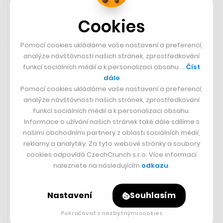
Cookies
Pomocí cookies ukládáme vaše nastavení a preferencí,
25. 3. 2024 14:15
analýze návštěvnosti našich stránek, zprostředkování
funkcí sociálních médií a k personalizaci obsahu …
Číst
dále
Pomocí cookies ukládáme vaše nastavení a preferencí,
analýze návštěvnosti našich stránek, zprostředkování
funkcí sociálních médií a k personalizaci obsahu.
Informace o užívání našich stránek také dále sdílíme s
našimi obchodními partnery z oblasti sociálních médií,
reklamy a analytiky. Za tyto webové stránky a soubory
cookies odpovídá CzechCrunch s.r.o. Více informací
naleznete na následujícím
odkazu
.
Práce s moderními formáty? Média
Nastavení
Souhlasím
už to pochopila. U influencerů vidím
spoustu chyb, říká Petr Král
Pokračovat s nezbytnými cookies