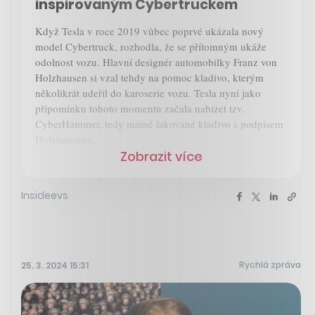
inspirovaným Cybertruckem
Když Tesla v roce 2019 vůbec poprvé ukázala nový
model Cybertruck, rozhodla, že se přítomným ukáže
odolnost vozu. Hlavní designér automobilky Franz von
Holzhausen si vzal tehdy na pomoc kladivo, kterým
několikrát udeřil do karoserie vozu. Tesla nyní jako
připomínku tohoto momentu začala nabízet tzv.
CyberHammer, tedy matně lakované kladivo s podpisem
Holzhausena.
Zobrazit více
Insideevs
Rychlá zpráva
25. 3. 2024 15:31