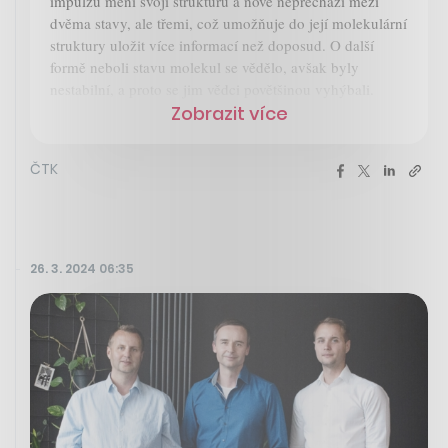
impulzu mění svoji strukturu a nově nepřechází mezi
dvěma stavy, ale třemi, což umožňuje do její molekulární
struktury uložit více informací než doposud. O další
formě neboli stavu molekul se vědělo, avšak byly
nestabilní, a proto se jim vědci povětšinou vyhýbali.
Zobrazit více
ČTK
26. 3. 2024 06:35