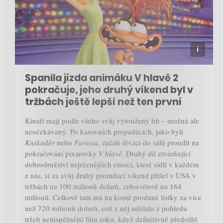
Spanila jízda animáku V hlavě 2
pokračuje, jeho druhý víkend byl v
tržbách ještě lepší než ten první
Kinaři mají podle všeho svůj vytoužený hit – možná ale
neočekávaný. Po kasovních propadácích, jako byli
Kaskadér
nebo
Furiosa
, začali diváci do sálů proudit na
pokračování pixarovky
V hlavě
. Druhý díl ztvárňující
dobrodružství nejrůznějších emocí, které sídlí v každém
z nás, si za svůj druhý promítací víkend přišel v USA v
tržbách na 100 milionů dolarů, celosvětově na 164
milionů. Celkově tam má na kontě prodané lístky za více
než 720 milionů dolarů, což z něj udělalo z pohledu
tržeb nejúspěšnější film roku, když definitivně předstihl