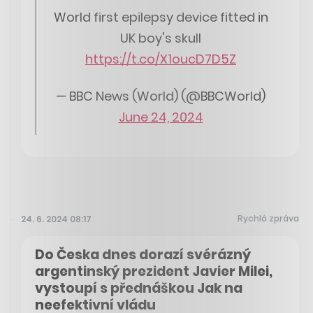
World first epilepsy device fitted in
UK boy's skull
https://t.co/X1oucD7D5Z
— BBC News (World) (@BBCWorld)
June 24, 2024
Rychlá zpráva
24. 6. 2024 08:17
Do Česka dnes dorazí svérázný
argentinský prezident Javier Milei,
vystoupí s přednáškou Jak na
neefektivní vládu