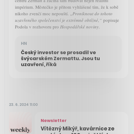
centru Zermatt a začíná tam budovat nejen realitní
impérium. Městečko je přitom vyhlášené tím, že k sobě
nikoho zvenčí moc nepouští.
„Proniknout do tohoto
uzavřeného společenství je extrémně obtížné,“
popisuje
Podola v rozhovoru pro
Hospodářské noviny
.
HN
Český investor se prosadil ve
švýcarském Zermattu. Jsou tu
uzavření, říká
23. 6. 2024 11:00
Newsletter
Vítězný Mikýř, kavárnice ze