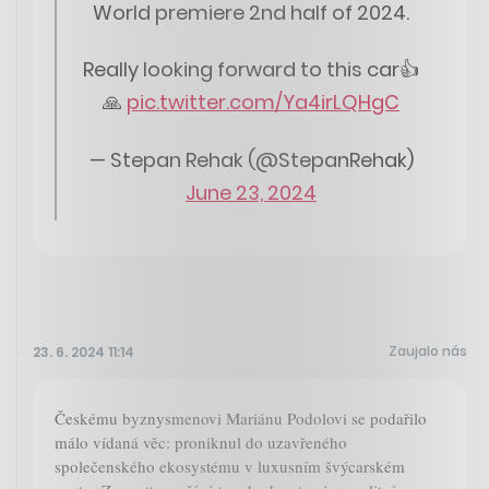
World premiere 2nd half of 2024.
Really looking forward to this car👍
🙏
pic.twitter.com/Ya4irLQHgC
— Stepan Rehak (@StepanRehak)
June 23, 2024
Zaujalo nás
23. 6. 2024 11:14
Českému byznysmenovi Mariánu Podolovi se podařilo
málo vídaná věc: proniknul do uzavřeného
společenského ekosystému v luxusním švýcarském