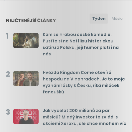
Týden
Měsíc
NEJČTENĚJŠÍ ČLÁNKY
1
Kam se hrabou české komedie.
Pusťte si na Netflixu historickou
satiru z Polska, její humor platí i na
nás
2
Hvězda Kingdom Come otevírá
hospodu na Vinohradech. Je to moje
vyznání lásky k Česku, říká miláček
fanoušků
3
Jak vydělat 200 milionů za pár
měsíců? Mladý investor to zvládl s
akciemi Xeroxu, ale chce mnohem víc