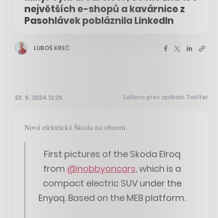
největších e-shopů a kavárnice z
Pasohlávek pobláznila LinkedIn
LUBOŠ KREČ
Sdíleno přes aplikaci Twitter
23. 6. 2024 12:29
Nová elektrická Škoda na obzoru.
First pictures of the Skoda Elroq
from
@nobbyoncars
, which is a
compact electric SUV under the
Enyaq. Based on the MEB platform.