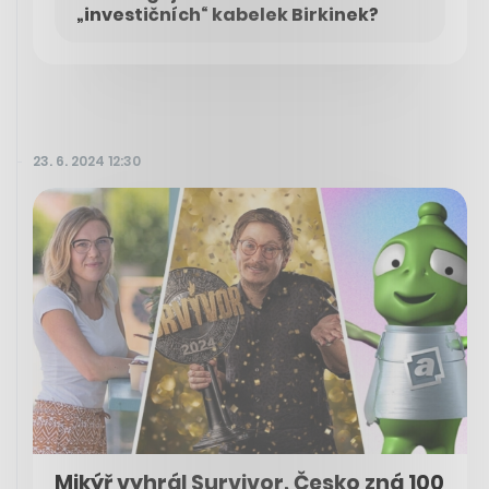
„investičních“ kabelek Birkinek?
23. 6. 2024 12:30
Mikýř vyhrál Survivor, Česko zná 100