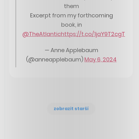
them
Excerpt from my forthcoming
book, in
@TheAtlantic
https://t.co/1jaY9T2cgT
— Anne Applebaum
(@anneapplebaum)
May 6, 2024
zobrazit starší