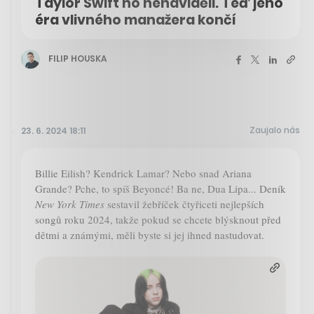
Taylor Swift ho nenáviděli. Teď jeho
éra vlivného manažera končí
FILIP HOUSKA
Zaujalo nás
23. 6. 2024 18:11
Billie Eilish? Kendrick Lamar? Nebo snad Ariana
Grande? Pche, to spíš Beyoncé! Ba ne, Dua Lipa... Deník
New York Times
sestavil žebříček čtyřiceti nejlepších
songů roku 2024, takže pokud se chcete blýsknout před
dětmi a známými, měli byste si jej ihned nastudovat.