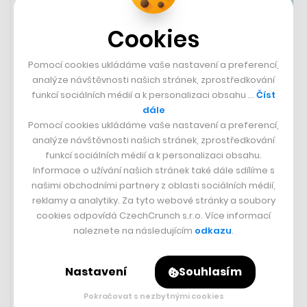
Cookies
Pomocí cookies ukládáme vaše nastavení a preferencí,
analýze návštěvnosti našich stránek, zprostředkování
funkcí sociálních médií a k personalizaci obsahu …
Číst
dále
Pomocí cookies ukládáme vaše nastavení a preferencí,
analýze návštěvnosti našich stránek, zprostředkování
V noci tvoří hudbu, ve dne
funkcí sociálních médií a k personalizaci obsahu.
nanomateriály pro genovou terapii.
Informace o užívání našich stránek také dále sdílíme s
našimi obchodními partnery z oblasti sociálních médií,
Zajímá mě originalita, říká chemik
reklamy a analytiky. Za tyto webové stránky a soubory
cookies odpovídá CzechCrunch s.r.o. Více informací
JIŘÍ BLATNÝ
naleznete na následujícím
odkazu
.
Nastavení
Souhlasím
Pokračovat s nezbytnými cookies
Zaujalo nás
23. 6. 2024 13:38