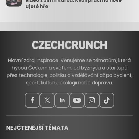
video s Jiřím Károu. Kvůli práci na nové
ujeté hře
Hlavní zdroj inspirace. Věnujeme se tématům, která
hýbou Českem a světem, od byznysu a startupů
přes technologie, politiku a vzdělávání až po bydlení,
sport, kulturu, ekologii nebo dopravu.
NEJČTENĚJŠÍ TÉMATA