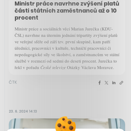
Ministr práce navrhne zvýšení platů
části státních zaměstnanců až o 10
procent
Ministr práce a sociálních věcí Marian Jurečka (KDU-
ČSL) navrhne na úterním jednání tripartity zvýšení platů
ve veřejné sféře od září tzv. první skupině, kam patří
úředníci, pracovníci v kultuře, techničtí pracovníci či
nepedagogické síly ve školství, a zaměstnancům ve státní
službě v rozmezí od sedmi do deseti procent. Jurečka to
řekl v pořadu
České televize
Otázky Václava Moravce.
ČTK
23. 6. 2024 14:13