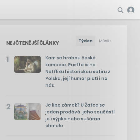
Týden
Měsíc
NEJČTENĚJŠÍ ČLÁNKY
1
Kam se hrabou české
komedie. Pusťte si na
Netflixu historickou satiru z
Polska, její humor platí i na
nás
2
Je libo zámek? U Žatce se
jeden prodává, jeho součástí
je i sýpka nebo sušárna
chmele