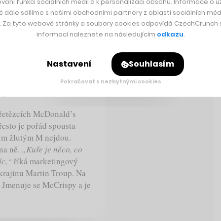
vání funkcí sociálních médií a k personalizaci obsahu. Informace o už
é dále sdílíme s našimi obchodními partnery z oblasti sociálních médi
y. Za tyto webové stránky a soubory cookies odpovídá CzechCrunch s.
informací naleznete na následujícím
odkazu
.
Nastavení
Souhlasím
v nabídce se
Pokračovat s nezbytnými cookies
íc
 řetězcích McDonald’s
řesto je pořád spousta
lkým žlutým M nejdou.
na ně.
„Kuře je něco, co
íc,“
říká marketingový
Ukrajinu Martin Troup. Na
. Jmenuje se McCrispy a je