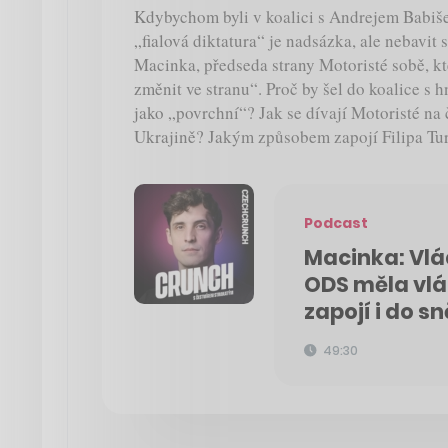
Kdybychom byli v koalici s Andrejem Babiše
„fialová diktatura“ je nadsázka, ale nebavit 
Macinka, předseda strany Motoristé sobě, kt
změnit ve stranu“. Proč by šel do koalice s
jako „povrchní“? Jak se dívají Motoristé na
Ukrajině? Jakým způsobem zapojí Filipa Tur
Podcast
Macinka: Vlád
ODS měla vlá
zapojí i do 
49:30