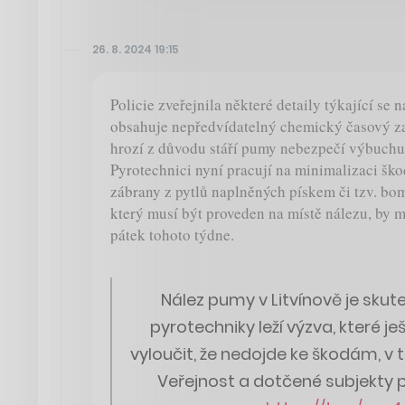
26. 8. 2024 19:15
Policie zveřejnila některé detaily týkající se
obsahuje nepředvídatelný chemický časový za
hrozí z důvodu stáří pumy nebezpečí výbuchu
Pyrotechnici nyní pracují na minimalizaci ško
zábrany z pytlů naplněných pískem či tzv. b
který musí být proveden na místě nálezu, by m
pátek tohoto týdne.
Nález pumy v Litvínově je skut
pyrotechniky leží výzva, které ješ
vyloučit, že nedojde ke škodám, v t
Veřejnost a dotčené subjekty p