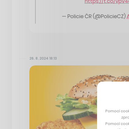
https://t.co/vpv4
— Policie ČR (@PolicieCZ)
26. 8. 2024 18:13
Pomocí cook
zpro
Pomocí cook