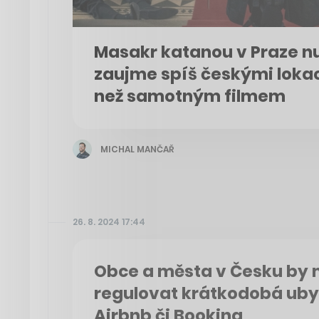
Masakr katanou v Praze n
zaujme spíš českými lokac
než samotným filmem
MICHAL MANČAŘ
26. 8. 2024 17:44
Obce a města v Česku by 
regulovat krátkodobá uby
Airbnb či Booking