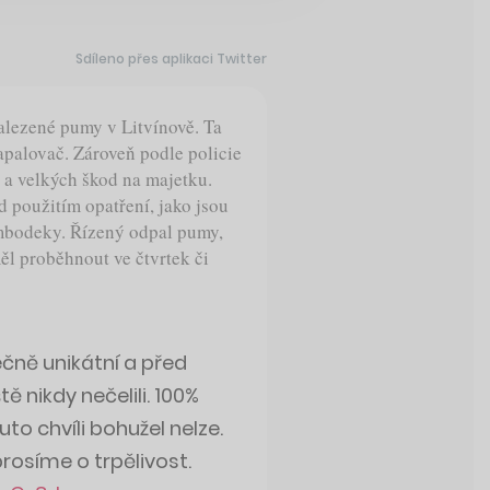
Sdíleno přes aplikaci Twitter
 nalezené pumy v Litvínově. Ta
palovač. Zároveň podle policie
 a velkých škod na majetku.
d použitím opatření, jako jsou
ombodeky. Řízený odpal pumy,
ěl proběhnout ve čtvrtek či
ečně unikátní a před
tě nikdy nečelili. 100%
uto chvíli bohužel nelze.
rosíme o trpělivost.