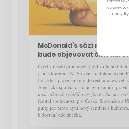
zprostředko
stránek tak
analytik
McDonald’s sází na kuře, 
bude objevovat čím dál v
Čtyři z deseti prodaných jídel v obchodních
jsou s kuřetem. Na Slovensku dokonce pět. P
lidí, kteří právě na kuře do restaurace s ve
Americká společnost che nyní zamířit právě 
naši zákazníci chtějí a my jim vycházíme vstř
ředitel společnosti pro Česko, Slovensko a 
pulty jde proto nyní nový sendvič s kuřerem
k dostání ode dneška.