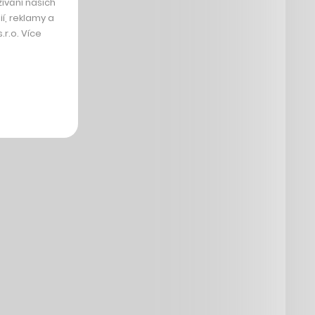
ívání našich
í, reklamy a
r.o. Více