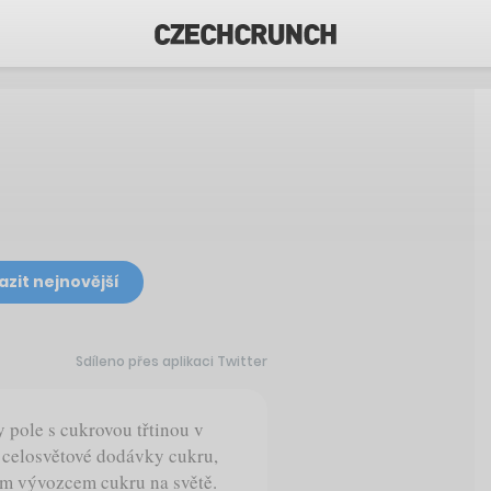
azit nejnovější
Sdíleno přes aplikaci Twitter
 pole s cukrovou třtinou v
 celosvětové dodávky cukru,
ším vývozcem cukru na světě.