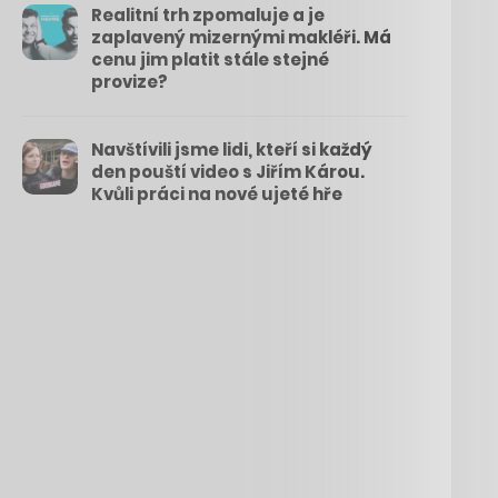
Realitní trh zpomaluje a je
zaplavený mizernými makléři. Má
cenu jim platit stále stejné
provize?
Navštívili jsme lidi, kteří si každý
den pouští video s Jiřím Károu.
Kvůli práci na nové ujeté hře