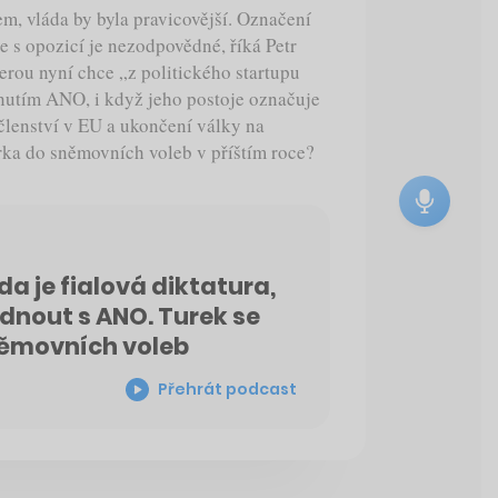
m, vláda by byla pravicovější. Označení
se s opozicí je nezodpovědné, říká Petr
erou nyní chce „z politického startupu
 hnutím ANO, i když jeho postoje označuje
 členství v EU a ukončení války na
ka do sněmovních voleb v příštím roce?
a je fialová diktatura,
dnout s ANO. Turek se
sněmovních voleb
Přehrát podcast