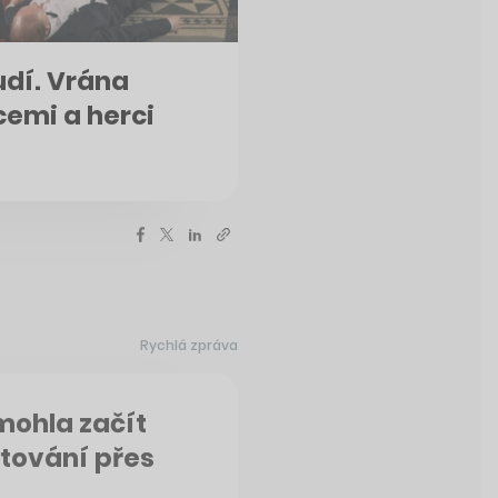
udí. Vrána
emi a herci
Rychlá zpráva
mohla začít
tování přes