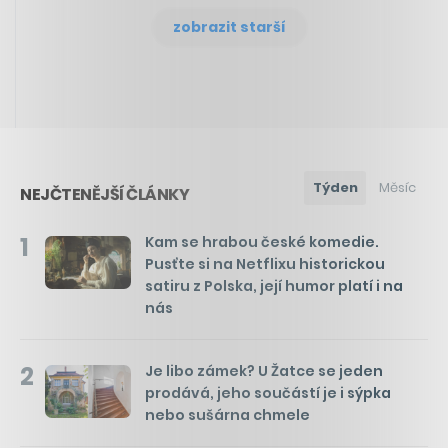
zobrazit starší
Týden
Měsíc
NEJČTENĚJŠÍ ČLÁNKY
1
Kam se hrabou české komedie.
Pusťte si na Netflixu historickou
satiru z Polska, její humor platí i na
nás
2
Je libo zámek? U Žatce se jeden
prodává, jeho součástí je i sýpka
nebo sušárna chmele