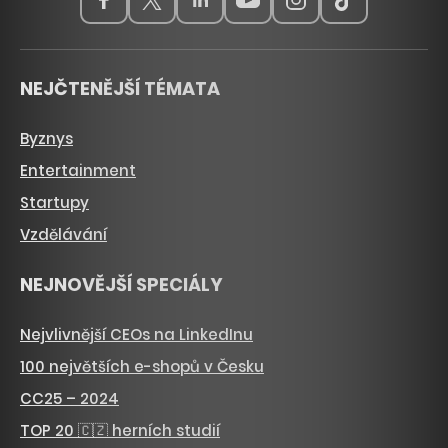
NEJČTENĚJŠÍ TÉMATA
Byznys
Entertainment
Startupy
Vzdělávání
NEJNOVĚJŠÍ SPECIÁLY
Nejvlivnější CEOs na LinkedInu
100 největších e-shopů v Česku
CC25 – 2024
TOP 20 🇨🇿 herních studií