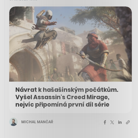
Návrat k hašašínským počátkům.
Vyšel Assassin's Creed Mirage,
nejvíc připomíná první díl série
MICHAL MANČAŘ