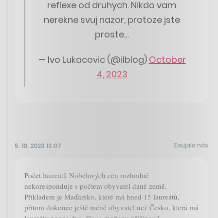
reflexe od druhych. Nikdo vam
nerekne svuj nazor, protoze jste
proste…
— Ivo Lukacovic (@ilblog)
October
4, 2023
Zaujalo nás
5. 10. 2023 13:07
Počet laureátů Nobelových cen rozhodně
nekoresponduje s počtem obyvatel dané země.
Příkladem je Maďarsko, které má hned 15 laureátů,
přitom dokonce ještě méně obyvatel než Česko, která má
laureáty pouze dva. Co je možnou příčinou?