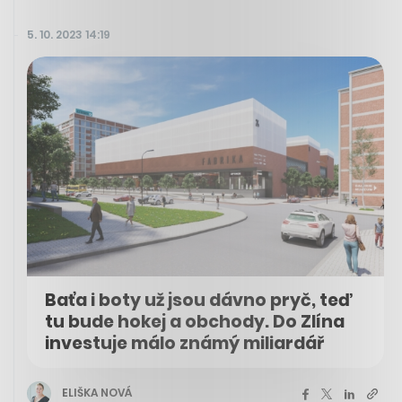
5. 10. 2023 14:19
Baťa i boty už jsou dávno pryč, teď
tu bude hokej a obchody. Do Zlína
investuje málo známý miliardář
ELIŠKA NOVÁ