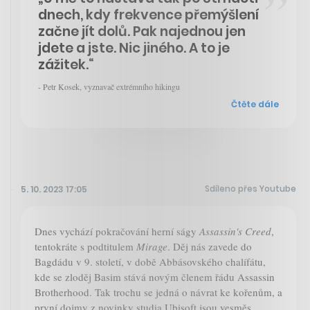
dnech, kdy frekvence přemýšlení
začne jít dolů. Pak najednou jen
jdete a jste. Nic jiného. A to je
zážitek.“
- Petr Kosek, vyznavač extrémního hikingu
Čtěte dále
Sdíleno přes Youtube
5. 10. 2023 17:05
Dnes vychází pokračování herní ságy
Assassin's Creed
,
tentokráte s podtitulem
Mirage
. Děj nás zavede do
Bagdádu v 9. století, v době Abbásovského chalífátu,
kde se zloděj Basim stává novým členem řádu Assassin
Brotherhood. Tak trochu se jedná o návrat ke kořenům, a
první dojmy z novinky studia Ubisoft jsou vesměs