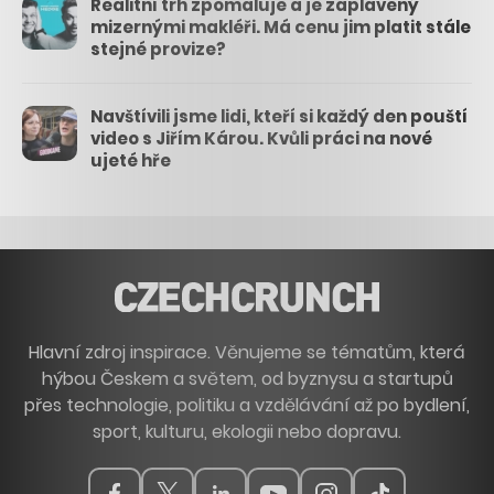
Realitní trh zpomaluje a je zaplavený
mizernými makléři. Má cenu jim platit stále
stejné provize?
Navštívili jsme lidi, kteří si každý den pouští
video s Jiřím Károu. Kvůli práci na nové
ujeté hře
Hlavní zdroj inspirace. Věnujeme se tématům, která
hýbou Českem a světem, od byznysu a startupů
přes technologie, politiku a vzdělávání až po bydlení,
sport, kulturu, ekologii nebo dopravu.