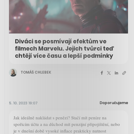
Diváci se posmívají efektům ve
filmech Marvelu. Jejich tvůrci teď
chtějí více času a lepší podmínky
TOMÁŠ CHLEBEK
Doporučujeme
5. 10. 2023 19:07
Jak ideálně nakládat s penězi? Stačí mít peníze na
spořicím účtu a na důchod mít penzijní připojištění, nebo
je v dnešní době vysoké inflace prakticky nutnost