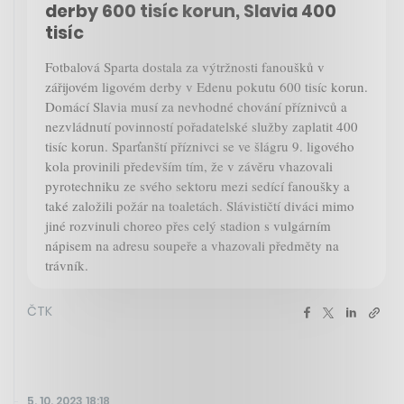
derby 600 tisíc korun, Slavia 400
tisíc
Fotbalová Sparta dostala za výtržnosti fanoušků v
zářijovém ligovém derby v Edenu pokutu 600 tisíc korun.
Domácí Slavia musí za nevhodné chování příznivců a
nezvládnutí povinností pořadatelské služby zaplatit 400
tisíc korun. Sparťanští příznivci se ve šlágru 9. ligového
kola provinili především tím, že v závěru vhazovali
pyrotechniku ze svého sektoru mezi sedící fanoušky a
také založili požár na toaletách. Slávističtí diváci mimo
jiné rozvinuli choreo přes celý stadion s vulgárním
nápisem na adresu soupeře a vhazovali předměty na
trávník.
ČTK
5. 10. 2023 18:18