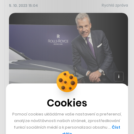
Rychlá zpráva
5. 10. 2023 15:04
Torsten Müller-Ötvös ukončí své
Cookies
vedení automobilky Rolls-Royce
Torsten Müller-Ötvös, je nejdéle sloužící šéf automobilky
Pomocí cookies ukládáme vaše nastavení a preferencí,
od dob Clauda Johnsona, který představil Charlese
analýze návštěvnosti našich stránek, zprostředkování
Rollse Henrymu Royceovi. Müller-Ötvös stál v čele
funkcí sociálních médií a k personalizaci obsahu …
Číst
legendární automobilky 14 let a během jeho vedení
dále