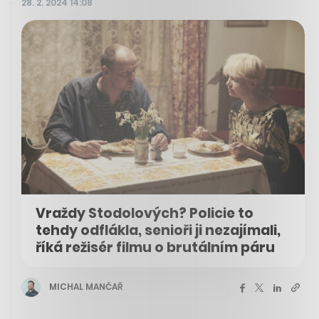
28. 2. 2024 14:08
Vraždy Stodolových? Policie to
tehdy odflákla, senioři ji nezajímali,
říká režisér filmu o brutálním páru
MICHAL MANČAŘ