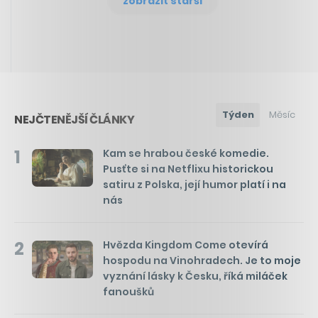
zobrazit starší
Týden
Měsíc
NEJČTENĚJŠÍ ČLÁNKY
1
Kam se hrabou české komedie.
Pusťte si na Netflixu historickou
satiru z Polska, její humor platí i na
nás
2
Hvězda Kingdom Come otevírá
hospodu na Vinohradech. Je to moje
vyznání lásky k Česku, říká miláček
fanoušků