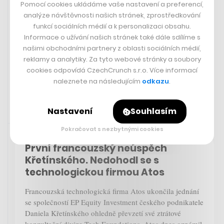
Pomocí cookies ukládáme vaše nastavení a preferencí,
analýze návštěvnosti našich stránek, zprostředkování
Apple končí s vývojem vlastního
funkcí sociálních médií a k personalizaci obsahu.
auta. Miliardový projekt od začátku
Informace o užívání našich stránek také dále sdílíme s
narážel na řadu problémů
našimi obchodními partnery z oblasti sociálních médií,
reklamy a analytiky. Za tyto webové stránky a soubory
cookies odpovídá CzechCrunch s.r.o. Více informací
TOMÁŠ CHLEBEK
naleznete na následujícím
odkazu
.
Nastavení
Souhlasím
Rychlá zpráva
28. 2. 2024 08:39
Pokračovat s nezbytnými cookies
První francouzský neúspěch
Křetínského. Nedohodl se s
technologickou firmou Atos
Francouzská technologická firma Atos ukončila jednání
se společností EP Equity Investment českého podnikatele
Daniela Křetínského ohledně převzetí své ztrátové