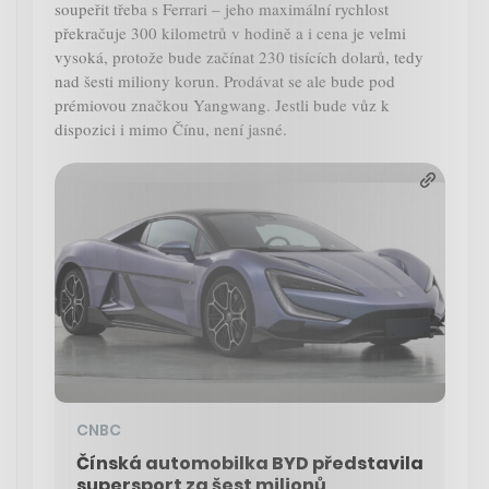
soupeřit třeba s Ferrari – jeho maximální rychlost
překračuje 300 kilometrů v hodině a i cena je velmi
vysoká, protože bude začínat 230 tisících dolarů, tedy
nad šesti miliony korun. Prodávat se ale bude pod
prémiovou značkou Yangwang. Jestli bude vůz k
dispozici i mimo Čínu, není jasné.
CNBC
Čínská automobilka BYD představila
supersport za šest milionů