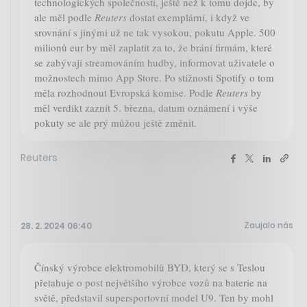
technologických společností, ještě než k tomu dojde, by
ale měl podle
Reuters
dostat exemplární, i když ve
srovnání s jinými už ne tak vysokou, pokutu Apple. 500
milionů eur by měl zaplatit za to, že brání firmám, které
se zabývají streamováním hudby, informovat uživatele o
možnostech mimo App Store. Po stížnosti Spotify o tom
měla rozhodnout Evropská komise. Podle
Reuters
by
měl verdikt zaznít 5. března, datum oznámení i výše
pokuty se ale prý můžou ještě změnit.
Reuters
Zaujalo nás
28. 2. 2024 06:40
Čínský výrobce elektromobilů BYD, který se s Teslou
přetahuje o post největšího výrobce vozů na baterie na
světě, představil supersportovní model U9. Ten by mohl