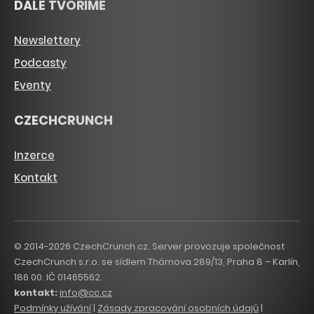
DÁLE TVOŘÍME
Newslettery
Podcasty
Eventy
CZECHCRUNCH
Inzerce
Kontakt
© 2014-2026 CzechCrunch.cz. Server provozuje společnost
CzechCrunch s.r.o. se sídlem Thámova 289/13, Praha 8 – Karlín,
186 00. IČ 01465562.
kontakt:
info@cc.cz
Podmínky užívání
|
Zásady zpracování osobních údajů
|