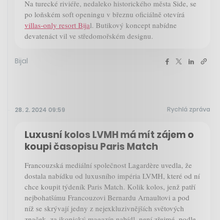
Na turecké riviéře, nedaleko historického města Side, se
po loňském soft openingu v březnu oficiálně otevírá
villas-only resort Bija
l. Butikový koncept nabídne
devatenáct vil ve středomořském designu.
Bijal
Rychlá zpráva
28. 2. 2024 09:59
Luxusní kolos LVMH má mít zájem o
koupi časopisu Paris Match
Francouzská mediální společnost Lagardère uvedla, že
dostala nabídku od luxusního impéria LVMH, které od ní
chce koupit týdeník Paris Match. Kolik kolos, jenž patří
nejbohatšímu Francouzovi Bernardu Arnaultovi a pod
níž se skrývají jedny z nejexkluzivnějších světových
značek, za ikonický magazín nabídl, není zřejmé, podle