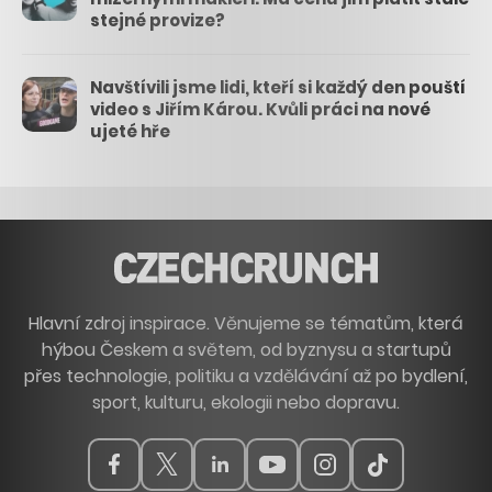
stejné provize?
Navštívili jsme lidi, kteří si každý den pouští
video s Jiřím Károu. Kvůli práci na nové
ujeté hře
Hlavní zdroj inspirace. Věnujeme se tématům, která
hýbou Českem a světem, od byznysu a startupů
přes technologie, politiku a vzdělávání až po bydlení,
sport, kulturu, ekologii nebo dopravu.