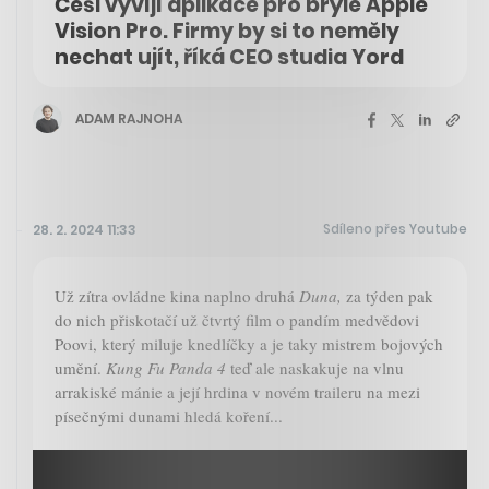
Češi vyvíjí aplikace pro brýle Apple
Vision Pro. Firmy by si to neměly
nechat ujít, říká CEO studia Yord
ADAM RAJNOHA
Sdíleno přes Youtube
28. 2. 2024 11:33
Už zítra ovládne kina naplno druhá
Duna,
za týden pak
do nich přiskotačí už čtvrtý film o pandím medvědovi
Poovi, který miluje knedlíčky a je taky mistrem bojových
umění.
Kung Fu Panda 4
teď ale naskakuje na vlnu
arrakiské mánie a její hrdina v novém traileru na mezi
písečnými dunami hledá koření...