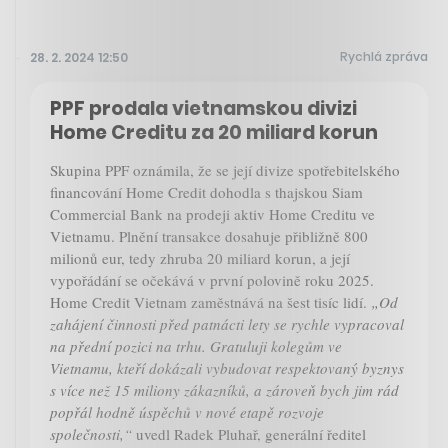
Rychlá zpráva
28. 2. 2024 12:50
PPF prodala vietnamskou divizi
Home Creditu za 20 miliard korun
Skupina PPF oznámila, že se její divize spotřebitelského
financování Home Credit dohodla s thajskou Siam
Commercial Bank na prodeji aktiv Home Creditu ve
Vietnamu. Plnění transakce dosahuje přibližně 800
milionů eur, tedy zhruba 20 miliard korun, a její
vypořádání se očekává v první polovině roku 2025.
Home Credit Vietnam zaměstnává na šest tisíc lidí.
„Od
zahájení činnosti před patnácti lety se rychle vypracoval
na přední pozici na trhu. Gratuluji kolegům ve
Vietnamu, kteří dokázali vybudovat respektovaný byznys
s více než 15 miliony zákazníků, a zároveň bych jim rád
popřál hodně úspěchů v nové etapě rozvoje
společnosti,“
uvedl Radek Pluhař, generální ředitel