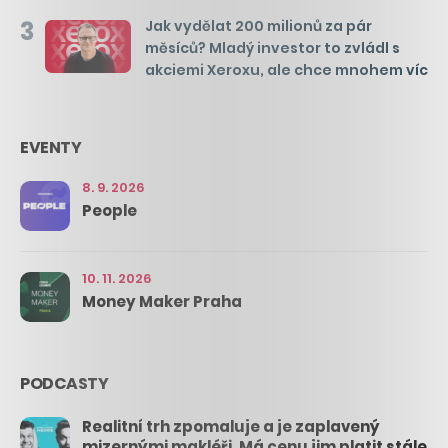
3
Jak vydělat 200 milionů za pár
měsíců? Mladý investor to zvládl s
akciemi Xeroxu, ale chce mnohem víc
EVENTY
8. 9. 2026
People
10. 11. 2026
Money Maker Praha
PODCASTY
Realitní trh zpomaluje a je zaplavený
mizernými makléři. Má cenu jim platit stále