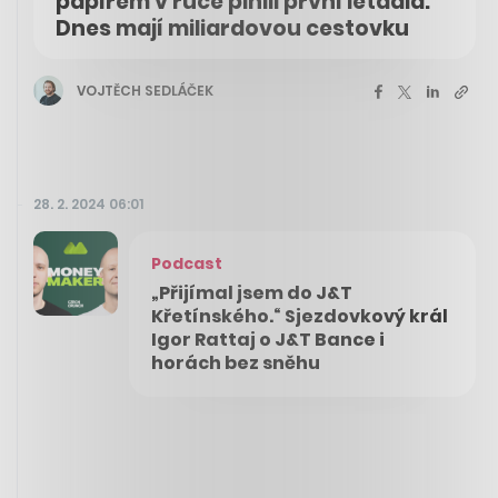
papírem v ruce plnili první letadla.
Dnes mají miliardovou cestovku
VOJTĚCH SEDLÁČEK
28. 2. 2024 06:01
Podcast
„Přijímal jsem do J&T
Křetínského.“ Sjezdovkový král
Igor Rattaj o J&T Bance i
horách bez sněhu