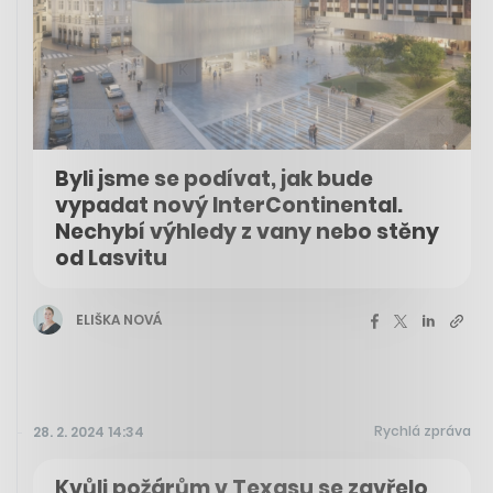
Byli jsme se podívat, jak bude
vypadat nový InterContinental.
Nechybí výhledy z vany nebo stěny
od Lasvitu
ELIŠKA NOVÁ
Rychlá zpráva
28. 2. 2024 14:34
Kvůli požárům v Texasu se zavřelo