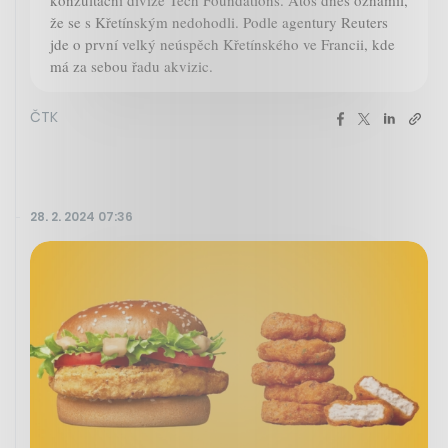
konzultační divize Tech Foundations. Atos dnes oznámil,
že se s Křetínským nedohodli. Podle agentury Reuters
jde o první velký neúspěch Křetínského ve Francii, kde
má za sebou řadu akvizic.
ČTK
28. 2. 2024 07:36