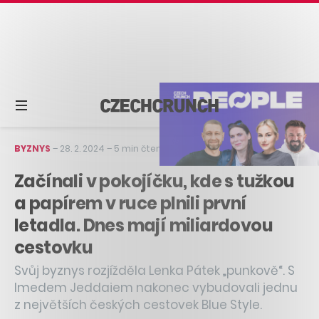
BYZNYS
–
28. 2. 2024
–
5 min čtení
Začínali v pokojíčku, kde s tužkou
a papírem v ruce plnili první
letadla. Dnes mají miliardovou
cestovku
Svůj byznys rozjížděla Lenka Pátek „punkově“. S
Imedem Jeddaiem nakonec vybudovali jednu
z největších českých cestovek Blue Style.