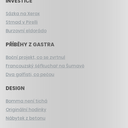
INVESTICE
Sázka na Xerox
Strnad v Pirelli
Burzovní eldorádo
PŘÍBĚHY Z GASTRA
Boční projekt, co se zvrtnul
Francouzský šéfkuchař na Šumavě
Dva golfisti, co pečou
DESIGN
Bomma není tichá
Originální hodinky
Nábytek z betonu