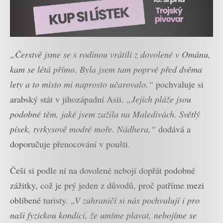
„Čerstvě jsme se s rodinou vrátili z dovolené v Ománu,
kam se létá přímo. Byla jsem tam poprvé před dvěma
lety a to místo mi naprosto učarovalo,“
pochvaluje si
arabský stát v jihozápadní Asii.
„Jejich pláže jsou
podobné těm, jaké jsem zažila na Maledivách. Světlý
písek, tyrkysově modré moře. Nádhera,“
dodává a
doporučuje přenocování v poušti.
Češi si podle ní na dovolené nebojí dopřát podobné
zážitky, což je prý jeden z důvodů, proč patříme mezi
oblíbené turisty.
„V zahraničí si nás pochvalují i pro
naši fyzickou kondici, že umíme plavat, nebojíme se