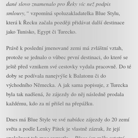
dané slovo znamenalo pro Řeky víc než podpis
smlouvy,“
vzpomíná spoluzakladatelka Blue Stylu,
která k Řecku začala později přidávat další destinace
jako Tunisko, Egypt či Turecko.
Právě k poslední jmenované zemi má zvláštní vztah,
protože se jednalo o vůbec první destinaci, do které se
ještě před vznikem své cestovky vydala pracovně. Do té
doby se podívala nanejvýše k Balatonu či do
východního Německa. A jak sama popisuje, z Turecka
byla tak nadšená, že zájezdy do něj následně prodala
každému, kdo za ní přišel na přepážku.
Dnes má Blue Style ve své nabídce zájezdy do 20 zemí
světa a podle Lenky Pátek je vlastně zázrak, že její
společnost tak moc vyrostla.
„Přece jen měly ostatní