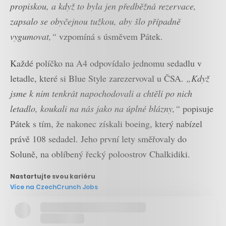
propiskou, a když to byla jen předběžná rezervace,
zapsalo se obyčejnou tužkou, aby šlo případně
vygumovat,“
vzpomíná s úsměvem Pátek.
Každé políčko na A4 odpovídalo jednomu sedadlu v
letadle, které si Blue Style zarezervoval u ČSA.
„Když
jsme k nim tenkrát napochodovali a chtěli po nich
letadlo, koukali na nás jako na úplné blázny,“
popisuje
Pátek s tím, že nakonec získali boeing, který nabízel
právě 108 sedadel. Jeho první lety směřovaly do
Soluně, na oblíbený řecký poloostrov Chalkidiki.
Nastartujte svou kariéru
Více na CzechCrunch Jobs