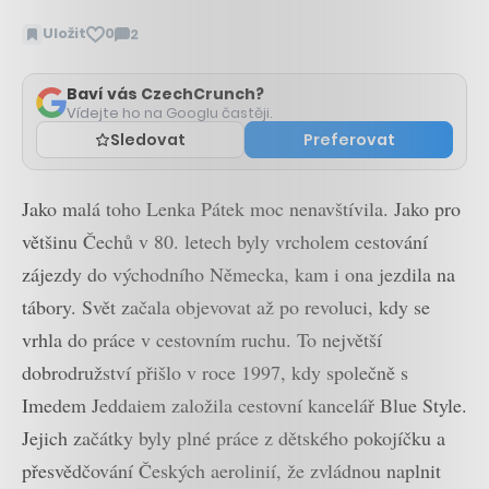
Uložit
0
2
Zobrazit
komentáře
Baví vás CzechCrunch?
Vídejte ho na Googlu častěji.
Sledovat
Preferovat
Jako malá toho Lenka Pátek moc nenavštívila. Jako pro
většinu Čechů v 80. letech byly vrcholem cestování
zájezdy do východního Německa, kam i ona jezdila na
tábory. Svět začala objevovat až po revoluci, kdy se
vrhla do práce v cestovním ruchu. To největší
dobrodružství přišlo v roce 1997, kdy společně s
Imedem Jeddaiem založila cestovní kancelář Blue Style.
Jejich začátky byly plné práce z dětského pokojíčku a
přesvědčování Českých aerolinií, že zvládnou naplnit