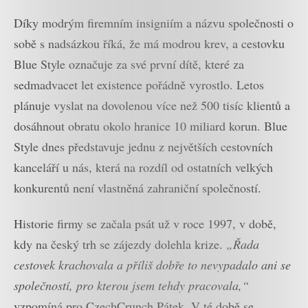
Díky modrým firemním insigniím a názvu společnosti o
sobě s nadsázkou říká, že má modrou krev, a cestovku
Blue Style označuje za své první dítě, které za
sedmadvacet let existence pořádně vyrostlo. Letos
plánuje vyslat na dovolenou více než 500 tisíc klientů a
dosáhnout obratu okolo hranice 10 miliard korun. Blue
Style dnes představuje jednu z největších cestovních
kanceláří u nás, která na rozdíl od ostatních velkých
konkurentů není vlastněná zahraniční společností.
Historie firmy se začala psát už v roce 1997, v době,
kdy na český trh se zájezdy dolehla krize.
„Řada
cestovek krachovala a příliš dobře to nevypadalo ani se
společností, pro kterou jsem tehdy pracovala,“
vzpomíná pro CzechCrunch Pátek. V té době se