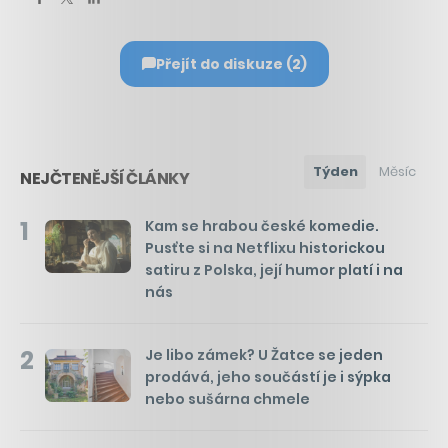
Přejít do diskuze (2)
Týden
Měsíc
NEJČTENĚJŠÍ ČLÁNKY
1
Kam se hrabou české komedie.
Pusťte si na Netflixu historickou
satiru z Polska, její humor platí i na
nás
2
Je libo zámek? U Žatce se jeden
prodává, jeho součástí je i sýpka
nebo sušárna chmele