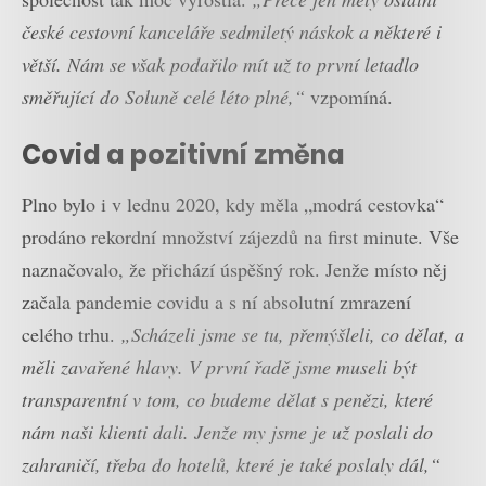
české cestovní kanceláře sedmiletý náskok a některé i
větší. Nám se však podařilo mít už to první letadlo
směřující do Soluně celé léto plné,“
vzpomíná.
Covid a pozitivní změna
Plno bylo i v lednu 2020, kdy měla „modrá cestovka“
prodáno rekordní množství zájezdů na first minute. Vše
naznačovalo, že přichází úspěšný rok. Jenže místo něj
začala pandemie covidu a s ní absolutní zmrazení
celého trhu.
„Scházeli jsme se tu, přemýšleli, co dělat, a
měli zavařené hlavy. V první řadě jsme museli být
transparentní v tom, co budeme dělat s penězi, které
nám naši klienti dali. Jenže my jsme je už poslali do
zahraničí, třeba do hotelů, které je také poslaly dál,“