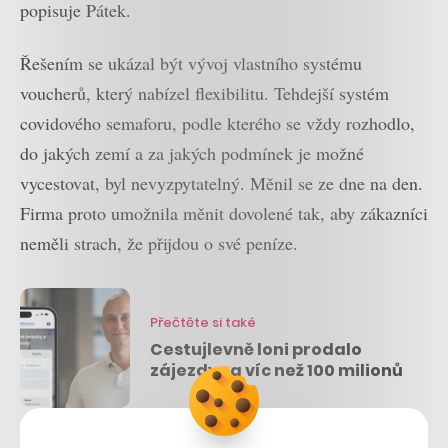
popisuje Pátek.
Řešením se ukázal být vývoj vlastního systému
voucherů, který nabízel flexibilitu. Tehdejší systém
covidového semaforu, podle kterého se vždy rozhodlo,
do jakých zemí a za jakých podmínek je možné
vycestovat, byl nevyzpytatelný. Měnil se ze dne na den.
Firma proto umožnila měnit dovolené tak, aby zákazníci
neměli strach, že přijdou o své peníze.
Přečtěte si také
Cestujlevně loni prodalo
zájezdy za víc než 100 milionů