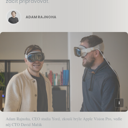
začít připravovat.
ADAM RAJNOHA
Adam Rajnoha, CEO studia Yord, zkouší brýle Apple Vision Pro, vedle
něj CTO David Mařák