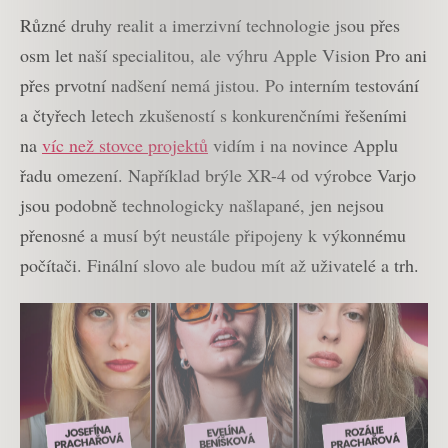
Různé druhy realit a imerzivní technologie jsou přes
osm let naší specialitou, ale výhru Apple Vision Pro ani
přes prvotní nadšení nemá jistou. Po interním testování
a čtyřech letech zkušeností s konkurenčními řešeními
na
víc než stovce projektů
vidím i na novince Applu
řadu omezení. Například brýle XR-4 od výrobce Varjo
jsou podobně technologicky našlapané, jen nejsou
přenosné a musí být neustále připojeny k výkonnému
počítači. Finální slovo ale budou mít až uživatelé a trh.