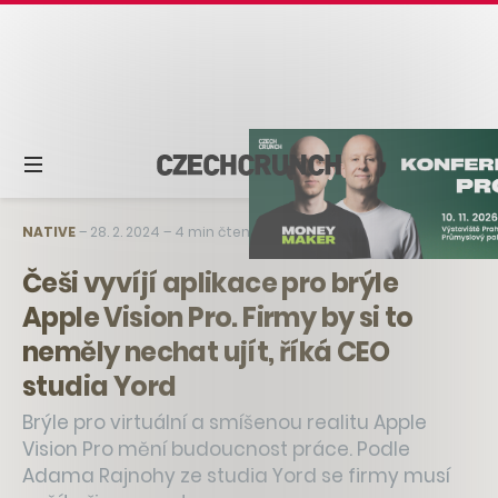
NATIVE
–
28. 2. 2024
–
4 min čtení
Češi vyvíjí aplikace pro brýle
Apple Vision Pro. Firmy by si to
neměly nechat ujít, říká CEO
studia Yord
Brýle pro virtuální a smíšenou realitu Apple
Vision Pro mění budoucnost práce. Podle
Adama Rajnohy ze studia Yord se firmy musí