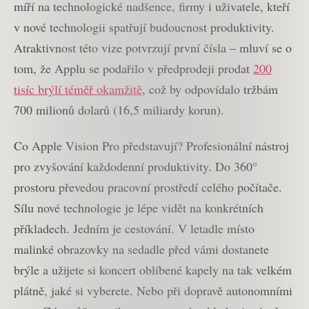
míří na technologické nadšence, firmy i uživatele, kteří
v nové technologii spatřují budoucnost produktivity.
Atraktivnost této vize potvrzují první čísla – mluví se o
tom, že Applu se podařilo v předprodeji prodat
200
tisíc brýlí téměř okamžitě
, což by odpovídalo tržbám
700 milionů dolarů (16,5 miliardy korun).
Co Apple Vision Pro představují? Profesionální nástroj
pro zvyšování každodenní produktivity. Do 360°
prostoru převedou pracovní prostředí celého počítače.
Sílu nové technologie je lépe vidět na konkrétních
příkladech. Jedním je cestování. V letadle místo
malinké obrazovky na sedadle před vámi dostanete
brýle a užijete si koncert oblíbené kapely na tak velkém
plátně, jaké si vyberete. Nebo při dopravě autonomními