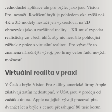
Jednoduché aplikace ale pro brýle, jako jsou Vision
Pro, nestačí. Rozlišení brýlí je pohledem oka vyšší než
4K a 3D modely nestačí jen vykreslovat na 2D
obrazovku jako u rozšířené reality – XR musí vypadat
realisticky ze všech úhlů, aby nic nerušilo pohlcující
zážitek z práce s virtuální realitou. Pro vývojáře to
znamená náročnější vývoj, pro firmy celou řadu nových
možností.
Virtuální realita v praxi
V Česku brýle Vision Pro z dílny americké firmy Apple
zůstávají zatím nedostupné, v USA jsou v prodeji od
začátku února. Apple na jejich vývoji pracoval přes
dvanáct let a brýle s cenou přesahující 80 tisíc korun