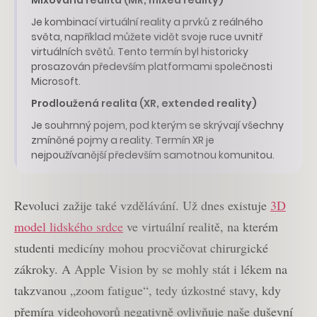
Mixovaná realita (MR, mixed reality)
Je kombinací virtuální reality a prvků z reálného
světa, například můžete vidět svoje ruce uvnitř
virtuálních světů. Tento termín byl historicky
prosazován především platformami společnosti
Microsoft.
Prodloužená realita (XR, extended reality)
Je souhrnný pojem, pod kterým se skrývají všechny
zmíněné pojmy a reality. Termín XR je
nejpoužívanější především samotnou komunitou.
Revoluci zažije také vzdělávání. Už dnes existuje
3D
model lidského srdce
ve virtuální realitě, na kterém
studenti medicíny mohou procvičovat chirurgické
zákroky. A Apple Vision by se mohly stát i lékem na
takzvanou „zoom fatigue“, tedy úzkostné stavy, kdy
přemíra videohovorů negativně ovlivňuje naše duševní