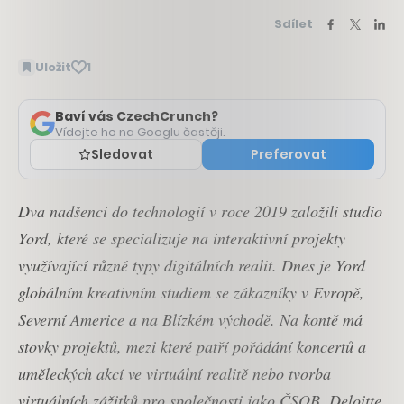
Sdílet
Uložit
1
Baví vás CzechCrunch?
Vídejte ho na Googlu častěji.
Sledovat
Preferovat
Dva nadšenci do technologií v roce 2019 založili studio
Yord, které se specializuje na interaktivní projekty
využívající různé typy digitálních realit. Dnes je Yord
globálním kreativním studiem se zákazníky v Evropě,
Severní Americe a na Blízkém východě. Na kontě má
stovky projektů, mezi které patří pořádání koncertů a
uměleckých akcí ve virtuální realitě nebo tvorba
virtuálních zážitků pro společnosti jako ČSOB, Deloitte,