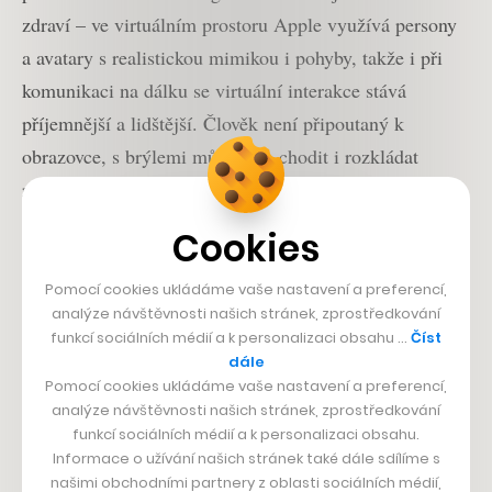
zdraví – ve virtuálním prostoru Apple využívá persony
a avatary s realistickou mimikou i pohyby, takže i při
komunikaci na dálku se virtuální interakce stává
příjemnější a lidštější. Člověk není připoutaný k
obrazovce, s brýlemi může stát, chodit i rozkládat
rukama a odpoutat se tak od představy videohovoru v
podobě několika mluvících hlav na obrazovce.
Cookies
Přijďte Apple Vision Pro
Pomocí cookies ukládáme vaše nastavení a preferencí,
vyzkoušet
analýze návštěvnosti našich stránek, zprostředkování
funkcí sociálních médií a k personalizaci obsahu …
Číst
dále
Ve
studiu Yord
aktivně sledujeme výzkum a jsme
Pomocí cookies ukládáme vaše nastavení a preferencí,
odhodlaní stát se pionýry nové technologie. Našim
analýze návštěvnosti našich stránek, zprostředkování
klientům radíme, jak virtuální realitu správně začlenit
funkcí sociálních médií a k personalizaci obsahu.
Informace o užívání našich stránek také dále sdílíme s
do jejich strategického fungování. Do vývojářského
našimi obchodními partnery z oblasti sociálních médií,