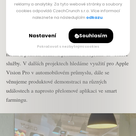
týmu deseti specialistů jsme pořídili dvoje Apple Vision
reklamy a analytiky. Za tyto webové stránky a soubory
Pro hned po zahájení prodeje a aktuálně už pracujeme
cookies odpovídá CzechCrunch s.r.o. Více informací
naleznete na následujícím
odkazu
.
na čtyřech nových projektech určených pro tyto brýle.
Neprozradím jména klientů, ale pro privátní
Nastavení
Souhlasím
zdravotnickou kliniku vyvíjíme řešení, aby si pacienti
Pokračovat s nezbytnými cookies
mohli z pohodlí domova prohlížet a objednávat veškeré
služby. V dalších projektech hledáme využití pro Apple
Vision Pro v automobilovém průmyslu, dále se
věnujeme produktové demonstraci na různých
událostech a naprosto přelomové aplikaci ve smart
farmingu.