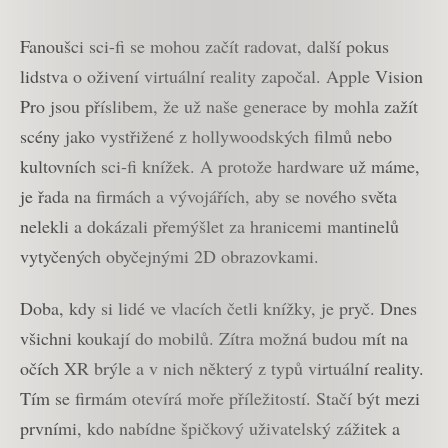
Fanoušci sci-fi se mohou začít radovat, další pokus
lidstva o oživení virtuální reality započal. Apple Vision
Pro jsou příslibem, že už naše generace by mohla zažít
scény jako vystřižené z hollywoodských filmů nebo
kultovních sci-fi knížek. A protože hardware už máme,
je řada na firmách a vývojářích, aby se nového světa
nelekli a dokázali přemýšlet za hranicemi mantinelů
vytyčených obyčejnými 2D obrazovkami.
Doba, kdy si lidé ve vlacích četli knížky, je pryč. Dnes
všichni koukají do mobilů. Zítra možná budou mít na
očích XR brýle a v nich některý z typů virtuální reality.
Tím se firmám otevírá moře příležitostí. Stačí být mezi
prvními, kdo nabídne špičkový uživatelský zážitek a