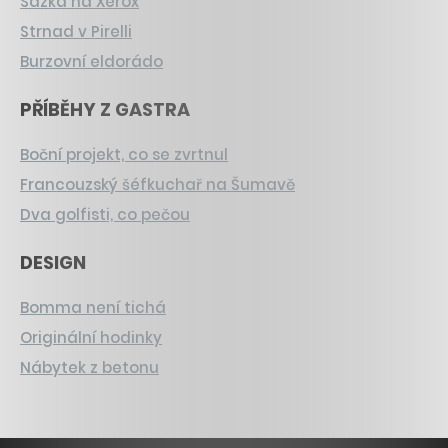
Sázka na Xerox
Strnad v Pirelli
Burzovní eldorádo
PŘÍBĚHY Z GASTRA
Boční projekt, co se zvrtnul
Francouzský šéfkuchař na Šumavě
Dva golfisti, co pečou
DESIGN
Bomma není tichá
Originální hodinky
Nábytek z betonu