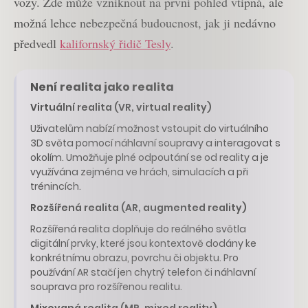
vozy. Zde může vzniknout na první pohled vtipná, ale
možná lehce nebezpečná budoucnost, jak ji nedávno
předvedl
kalifornský řidič Tesly
.
Není realita jako realita
Virtuální realita (VR, virtual reality)
Uživatelům nabízí možnost vstoupit do virtuálního
3D světa pomocí náhlavní soupravy a interagovat s
okolím. Umožňuje plné odpoutání se od reality a je
využívána zejména ve hrách, simulacích a při
trénincích.
Rozšířená realita (AR, augmented reality)
Rozšířená realita doplňuje do reálného světla
digitální prvky, které jsou kontextově dodány ke
konkrétnímu obrazu, povrchu či objektu. Pro
používání AR stačí jen chytrý telefon či náhlavní
souprava pro rozšířenou realitu.