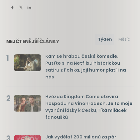
Týden
Měsíc
NEJČTENĚJŠÍ ČLÁNKY
1
Kam se hrabou české komedie.
Pusťte si na Netflixu historickou
satiru z Polska, její humor platí i na
nás
2
Hvězda Kingdom Come otevírá
hospodu na Vinohradech. Je to moje
vyznání lásky k Česku, říká miláček
fanoušků
3
Jak vydělat 200 milionů za pár