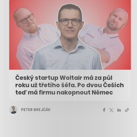
Český startup Woltair má za půl
roku už třetího šéfa. Po dvou Češích
teď má firmu nakopnout Němec
PETER BREJČÁK