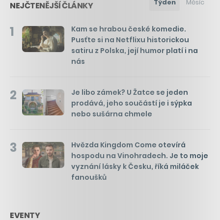
Týden
Měsíc
NEJČTENĚJŠÍ ČLÁNKY
1
Kam se hrabou české komedie.
Pusťte si na Netflixu historickou
satiru z Polska, její humor platí i na
nás
2
Je libo zámek? U Žatce se jeden
prodává, jeho součástí je i sýpka
nebo sušárna chmele
3
Hvězda Kingdom Come otevírá
hospodu na Vinohradech. Je to moje
vyznání lásky k Česku, říká miláček
fanoušků
EVENTY