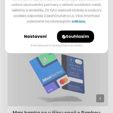
našimi obchodními partnery z oblasti sociálních médií,
reklamy a analytiky. Za tyto webové stránky a soubory
FILIP HOUSKA
cookies odpovídá CzechCrunch s.r.o. Více informací
naleznete na následujícím
odkazu
.
Nastavení
Souhlasím
Rychlá zpráva
20. 8. 2024 15:05
Pokračovat s nezbytnými cookies
Max banka se v říjnu spojí s Bankou