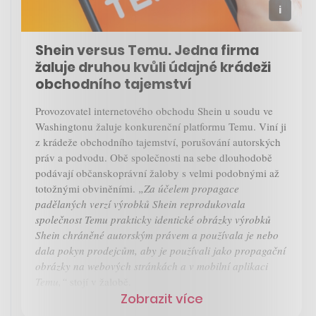
Shein versus Temu. Jedna firma
žaluje druhou kvůli údajné krádeži
obchodního tajemství
Provozovatel internetového obchodu Shein u soudu ve
Washingtonu žaluje konkurenční platformu Temu. Viní ji
z krádeže obchodního tajemství, porušování autorských
práv a podvodu. Obě společnosti na sebe dlouhodobě
podávají občanskoprávní žaloby s velmi podobnými až
totožnými obviněními.
„Za účelem propagace
padělaných verzí výrobků Shein reprodukovala
společnost Temu prakticky identické obrázky výrobků
Shein chráněné autorským právem a používala je nebo
dala pokyn prodejcům, aby je používali jako propagační
obrázky na webových stránkách a v mobilní aplikaci
Temu,“
stojí v žalobě.
Zobrazit více