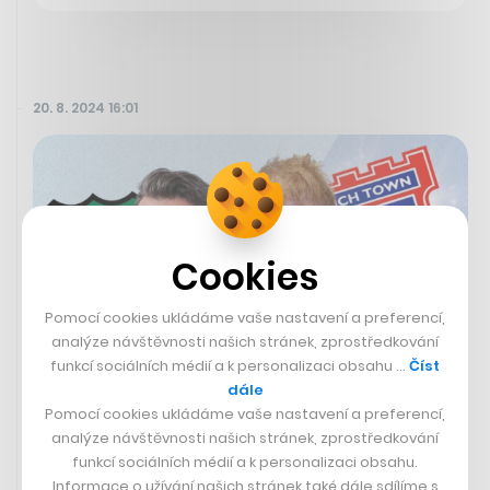
20. 8. 2024 16:01
Cookies
Pomocí cookies ukládáme vaše nastavení a preferencí,
analýze návštěvnosti našich stránek, zprostředkování
funkcí sociálních médií a k personalizaci obsahu …
Číst
dále
Pomocí cookies ukládáme vaše nastavení a preferencí,
Ryan Reynolds ve fotbalu uspěl,
analýze návštěvnosti našich stránek, zprostředkování
zkusí to i Ed Sheeran. Koupil část
funkcí sociálních médií a k personalizaci obsahu.
klubu, kterému odmala fandil
Informace o užívání našich stránek také dále sdílíme s