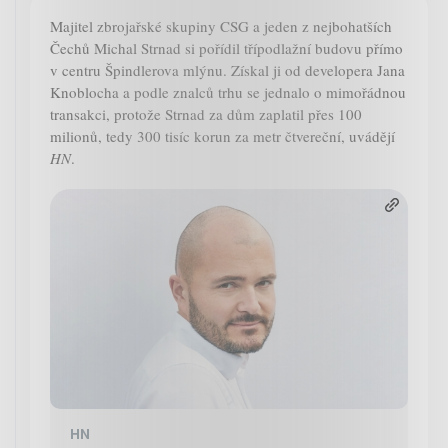
Majitel zbrojařské skupiny CSG a jeden z nejbohatších
Čechů Michal Strnad si pořídil třípodlažní budovu přímo
v centru Špindlerova mlýnu. Získal ji od developera Jana
Knoblocha a podle znalců trhu se jednalo o mimořádnou
transakci, protože Strnad za dům zaplatil přes 100
milionů, tedy 300 tisíc korun za metr čtvereční, uvádějí
HN
.
HN