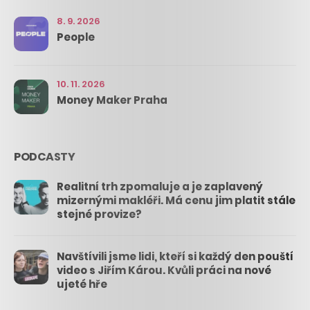
8. 9. 2026
People
10. 11. 2026
Money Maker Praha
PODCASTY
Realitní trh zpomaluje a je zaplavený
mizernými makléři. Má cenu jim platit stále
stejné provize?
Navštívili jsme lidi, kteří si každý den pouští
video s Jiřím Károu. Kvůli práci na nové
ujeté hře