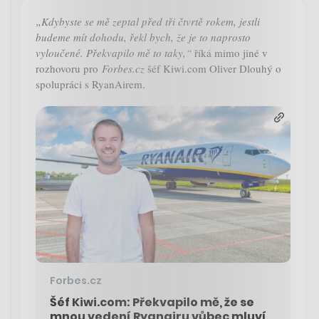
„Kdybyste se mě zeptal před tři čtvrtě rokem, jestli
budeme mít dohodu, řekl bych, že je to naprosto
vyloučené. Překvapilo mě to taky,“
říká mimo jiné v
rozhovoru pro
Forbes.cz
šéf Kiwi.com Oliver Dlouhý o
spolupráci s RyanAirem.
Forbes.cz
Šéf Kiwi.com: Překvapilo mě, že se
mnou vedení Ryanairu vůbec mluví