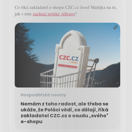
Co říká zakladatel e-shopu CZC.cz Josef Matějka na to,
jak s ním
zachází polské Allegro
?
Hospodářské noviny
Nemám z toho radost, ale třeba se
ukáže, že Poláci vědí, co dělají, říká
zakladatel CZC.cz o osudu „svého“
e-shopu