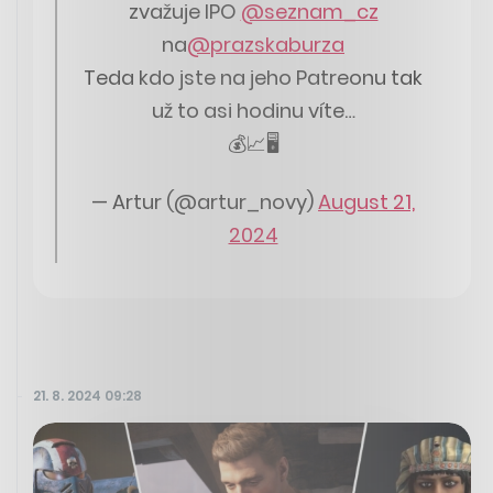
zvažuje IPO
@seznam_cz
na
@prazskaburza
Teda kdo jste na jeho Patreonu tak
už to asi hodinu víte…
💰📈🖥️
— Artur (@artur_novy)
August 21,
2024
21. 8. 2024 09:28