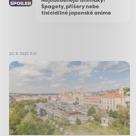
Nejoblíbenější animáky?
Špagety, příšery nebo
tisícidílné japonské anime
20. 8. 2023 11:12