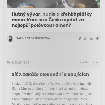
Hutný vývar, nudle a křehké plátky
masa. Kam se v Česku vydat za
nejlepší polévkou ramen?
SÁRA GOLDBERGEROVÁ
Rychlá zpráva
19. 8. 2023 18:23
Síť X zakáže blokování sledujících
Sociální síť X, donedávna Twitter, podle svého majitele
Elona Muska odebere funkci, která dosud umožňuje
majitelům účtů, aby si zablokovali nežádoucí sledující a
znemožnili jim tak komentovat své příspěvky. Podle
Muska nemá blokování žádný význam a ponechal by jej