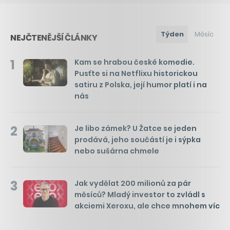
Týden
Měsíc
NEJČTENĚJŠÍ ČLÁNKY
1
Kam se hrabou české komedie.
Pusťte si na Netflixu historickou
satiru z Polska, její humor platí i na
nás
2
Je libo zámek? U Žatce se jeden
prodává, jeho součástí je i sýpka
nebo sušárna chmele
3
Jak vydělat 200 milionů za pár
měsíců? Mladý investor to zvládl s
akciemi Xeroxu, ale chce mnohem víc