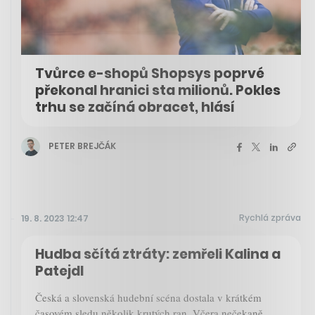
Tvůrce e-shopů Shopsys poprvé
překonal hranici sta milionů. Pokles
trhu se začíná obracet, hlásí
PETER BREJČÁK
Rychlá zpráva
19. 8. 2023 12:47
Hudba sčítá ztráty: zemřeli Kalina a
Patejdl
Česká a slovenská hudební scéna dostala v krátkém
časovém sledu několik krutých ran. Včera nečekaně