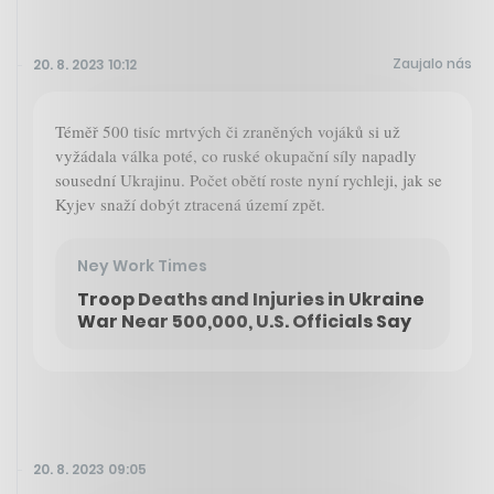
Zaujalo nás
20. 8. 2023 10:12
Téměř 500 tisíc mrtvých či zraněných vojáků si už
vyžádala válka poté, co ruské okupační síly napadly
sousední Ukrajinu. Počet obětí roste nyní rychleji, jak se
Kyjev snaží dobýt ztracená území zpět.
Ney Work Times
Troop Deaths and Injuries in Ukraine
War Near 500,000, U.S. Officials Say
20. 8. 2023 09:05