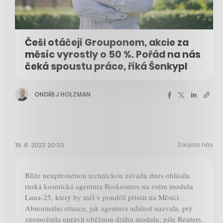
Češi otáčejí Grouponem, akcie za
měsíc vyrostly o 50 %. Pořád na nás
čeká spoustu práce, říká Šenkypl
ONDŘEJ HOLZMAN
Zaujalo nás
19. 8. 2023 20:30
Blíže neupřesněnou technickou závadu dnes ohlásila
ruská kosmická agentura Roskosmos na svém modulu
Luna-25, který by měl v pondělí přistát na Měsíci.
Abnormální situace, jak agentura událost nazvala, prý
znemožnila upravit oběžnou dráhu modulu, píše Reuters.