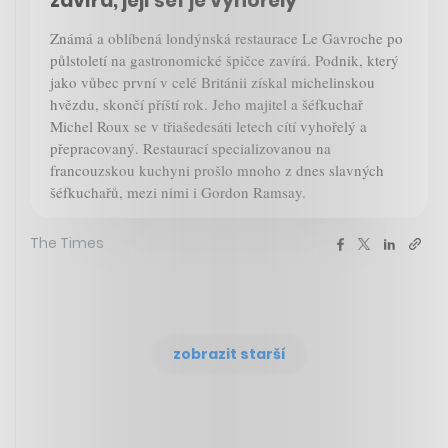
zavírá, její šéf je vyhořelý
Známá a oblíbená londýnská restaurace Le Gavroche po
půlstoletí na gastronomické špičce zavírá. Podnik, který
jako vůbec první v celé Británii získal michelinskou
hvězdu, skončí příští rok. Jeho majitel a šéfkuchař
Michel Roux se v třiašedesáti letech cítí vyhořelý a
přepracovaný. Restaurací specializovanou na
francouzskou kuchyni prošlo mnoho z dnes slavných
šéfkuchařů, mezi nimi i Gordon Ramsay.
The Times
zobrazit starší