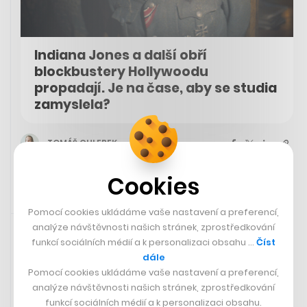
Indiana Jones a další obří
blockbustery Hollywoodu
propadají. Je na čase, aby se studia
zamyslela?
TOMÁŠ CHLEBEK
Cookies
Pomocí cookies ukládáme vaše nastavení a preferencí,
Sdíleno přes aplikaci Twitter
19. 8. 2023 16:12
analýze návštěvnosti našich stránek, zprostředkování
funkcí sociálních médií a k personalizaci obsahu …
Číst
Za záchranu kdysi chátrajícího pivovaru v Lobči na
dále
Kokořínsku obdrží čeští architekti Pavel a Jana Prouzovi
Pomocí cookies ukládáme vaše nastavení a preferencí,
Cenu Europa Nostra pro mimořádný počin v kulturním
analýze návštěvnosti našich stránek, zprostředkování
dědictví Evropy za rok 2023. Jejich činu si povšimla i
funkcí sociálních médií a k personalizaci obsahu.