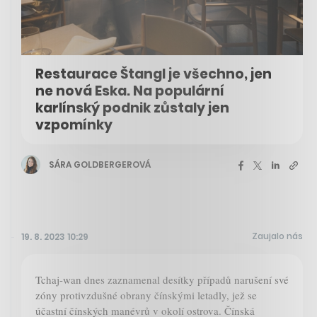
Restaurace Štangl je všechno, jen
ne nová Eska. Na populární
karlínský podnik zůstaly jen
vzpomínky
SÁRA GOLDBERGEROVÁ
Zaujalo nás
19. 8. 2023 10:29
Tchaj-wan dnes zaznamenal desítky případů narušení své
zóny protivzdušné obrany čínskými letadly, jež se
účastní čínských manévrů v okolí ostrova. Čínská