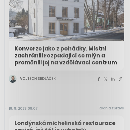
Konverze jako z pohádky. Místní
zachránili rozpadající se mlýn a
proměnili jej na vzdělávací centrum
VOJTĚCH SEDLÁČEK
Rychlá zpráva
19. 8. 2023 08:07
Londýnská michelinská restaurace