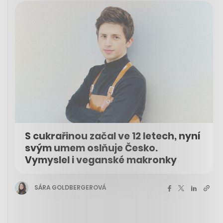
S cukrařinou začal ve 12 letech, nyní
svým umem oslňuje Česko.
Vymyslel i veganské makronky
SÁRA GOLDBERGEROVÁ