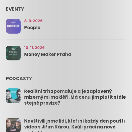
EVENTY
8. 9. 2026
People
10. 11. 2026
Money Maker Praha
PODCASTY
Realitní trh zpomaluje a je zaplavený
mizernými makléři. Má cenu jim platit stále
stejné provize?
Navštívili jsme lidi, kteří si každý den pouští
video s Jiřím Károu. Kvůli práci na nové