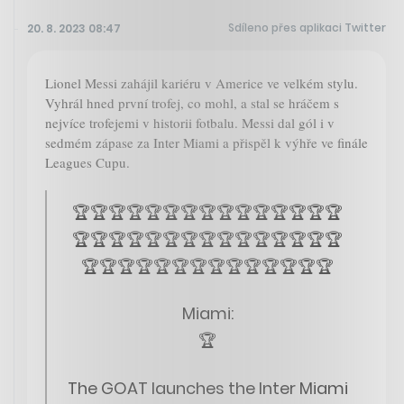
Sdíleno přes aplikaci Twitter
20. 8. 2023 08:47
Lionel Messi zahájil kariéru v Americe ve velkém stylu.
Vyhrál hned první trofej, co mohl, a stal se hráčem s
nejvíce trofejemi v historii fotbalu. Messi dal gól i v
sedmém zápase za Inter Miami a přispěl k výhře ve finále
Leagues Cupu.
🏆🏆🏆🏆🏆🏆🏆🏆🏆🏆🏆🏆🏆🏆🏆
🏆🏆🏆🏆🏆🏆🏆🏆🏆🏆🏆🏆🏆🏆🏆
🏆🏆🏆🏆🏆🏆🏆🏆🏆🏆🏆🏆🏆🏆
Miami:
🏆
The GOAT launches the Inter Miami