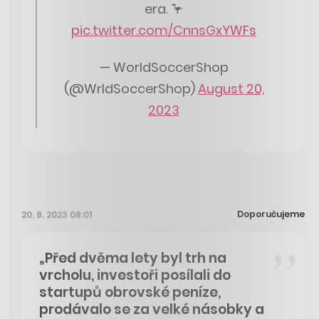
era. 🦩
pic.twitter.com/CnnsGxYWFs
— WorldSoccerShop
(@WrldSoccerShop)
August 20,
2023
Doporučujeme
20. 8. 2023 08:01
„Před dvěma lety byl trh na
vrcholu, investoři posílali do
startupů obrovské peníze,
prodávalo se za velké násobky a