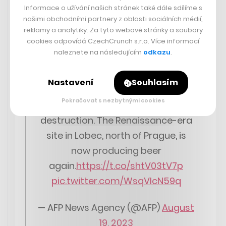
agentura AFP, která doslova píše o opětovném „povstání
Informace o užívání našich stránek také dále sdílíme s
ze sutin“.
našimi obchodními partnery z oblasti sociálních médií,
reklamy a analytiky. Za tyto webové stránky a soubory
cookies odpovídá CzechCrunch s.r.o. Více informací
Next month, Czech architect Pavel
naleznete na následujícím
odkazu
.
Prouza will receive a European
heritage award in Venice for having
Nastavení
Souhlasím
renovated a sprawling derelict
Pokračovat s nezbytnými cookies
brewery on the brink of total
destruction. The Renaissance-era
site in Lobec, north of Prague, is
now producing beer
again.
https://t.co/shtV03tV7p
pic.twitter.com/WsqVlcN59q
— AFP News Agency (@AFP)
August
19, 2023