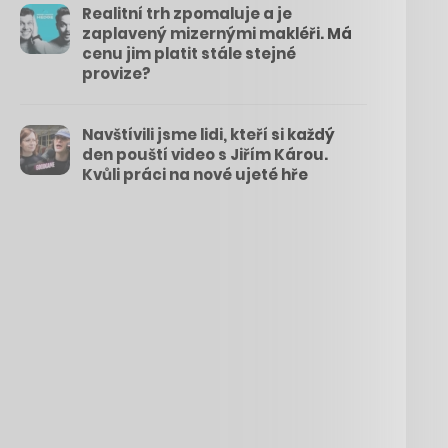
Realitní trh zpomaluje a je
zaplavený mizernými makléři. Má
cenu jim platit stále stejné
provize?
Navštívili jsme lidi, kteří si každý
den pouští video s Jiřím Károu.
Kvůli práci na nové ujeté hře