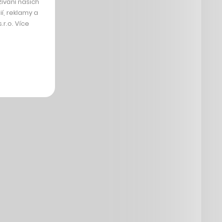
ívání našich
í, reklamy a
r.o. Více