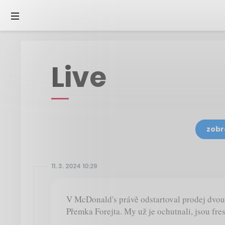
Live
zobr
11. 3. 2024 10:29
V McDonald's právě odstartoval prodej dvo
Přemka Forejta. My už je ochutnali, jsou fre