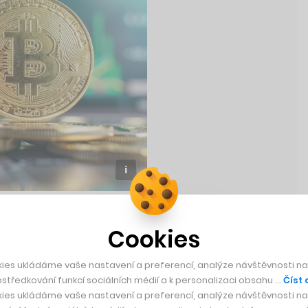
na kryptoměny
Cookies
ným výšinám
. Po překonání
ies ukládáme vaše nastavení a preferencí, analýze návštěvnosti naš
středkování funkcí sociálních médií a k personalizaci obsahu …
Číst 
a kryptoměny překonala 71
ies ukládáme vaše nastavení a preferencí, analýze návštěvnosti naš