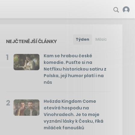
Týden
Měsíc
NEJČTENĚJŠÍ ČLÁNKY
1
Kam se hrabou české
komedie. Pusťte si na
Netflixu historickou satiru z
Polska, její humor platí i na
nás
2
Hvězda Kingdom Come
otevírá hospodu na
Vinohradech. Je to moje
vyznání lásky k Česku, říká
miláček fanoušků