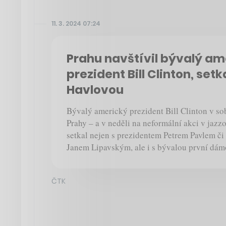
11. 3. 2024 07:24
Prahu navštívil bývalý am
prezident Bill Clinton, setk
Havlovou
Bývalý americký prezident Bill Clinton v so
Prahy – a v neděli na neformální akci v jaz
setkal nejen s prezidentem Petrem Pavlem či
Janem Lipavským, ale i s bývalou první dá
ČTK