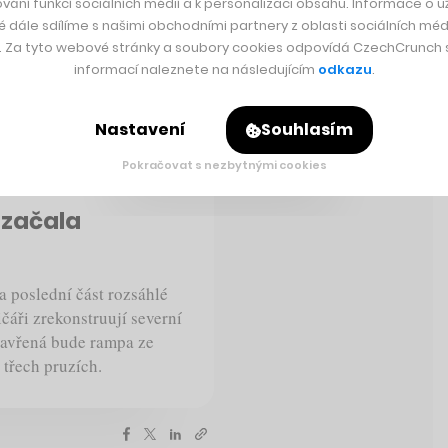
vání funkcí sociálních médií a k personalizaci obsahu. Informace o už
é dále sdílíme s našimi obchodními partnery z oblasti sociálních médi
y. Za tyto webové stránky a soubory cookies odpovídá CzechCrunch s.
informací naleznete na následujícím
odkazu
.
Nastavení
Souhlasím
Rychlá zpráva
Pokračovat s nezbytnými cookies
začala
 poslední část rozsáhlé
čáři zrekonstruují severní
zavřená bude rampa ze
 třech pruzích.