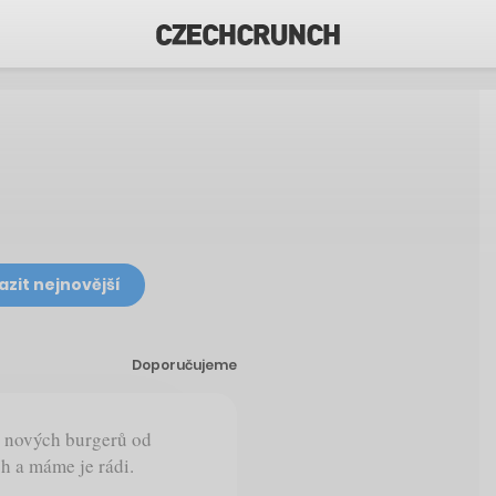
azit nejnovější
Doporučujeme
u nových burgerů od
sh a máme je rádi.