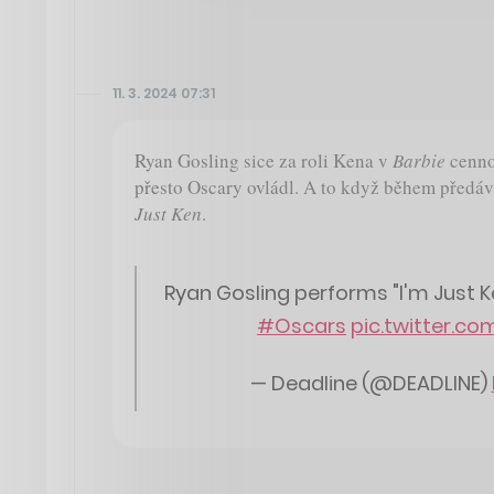
11. 3. 2024 07:31
Ryan Gosling sice za roli Kena v
Barbie
cennou
přesto Oscary ovládl. A to když během předáv
Just Ken
.
Ryan Gosling performs "I'm Just Ke
#Oscars
pic.twitter.c
— Deadline (@DEADLINE)