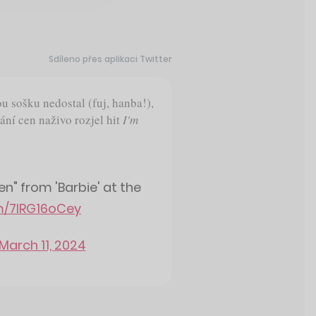
Sdíleno přes aplikaci Twitter
 sošku nedostal (fuj, hanba!),
ání cen naživo rozjel hit
I'm
n" from 'Barbie' at the
om/7IRG16oCey
March 11, 2024