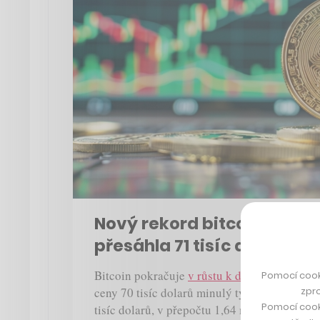
Nový rekord bitcoinu. Ce
přesáhla 71 tisíc dolarů
Bitcoin pokračuje
v růstu k dosud nepozna
Pomocí cook
zpro
ceny 70 tisíc dolarů minulý týden dnes cen
Pomocí cook
tisíc dolarů, v přepočtu 1,64 milionu korun.