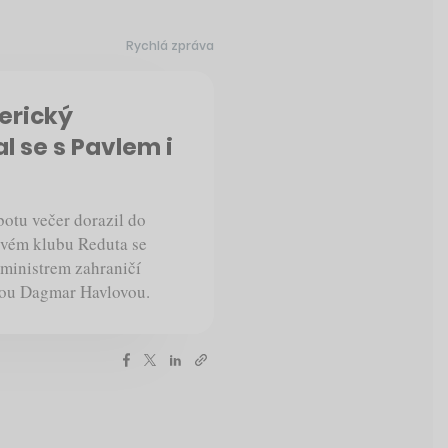
Rychlá zpráva
erický
al se s Pavlem i
botu večer dorazil do
zovém klubu Reduta se
 ministrem zahraničí
mou Dagmar Havlovou.