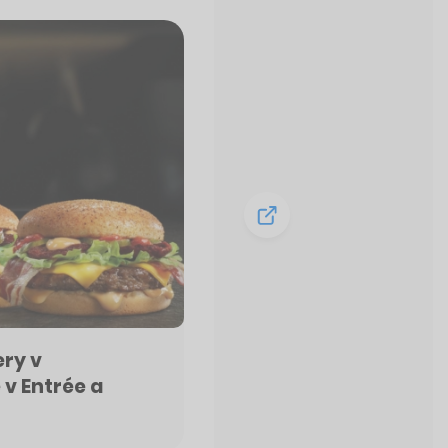
ry v
 v Entrée a