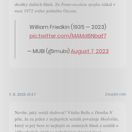
desítky dalších filmů. Za
Francouzskou spojku
získal v
roce 1972 svého jediného Oscara.
William Friedkin (1935 — 2023)
pic.twitter.com/MAMd6Nbaf7
— MUBI (@mubi)
August 7, 2023
Zaujalo nás
7. 8. 2023 21:47
Nevíte, jaký seriál sledovat? Vitalia Bella z
Deníku N
píše, že za jeden z nejlepších seriálů považuje
Medvěda
,
který si prý bere to nejlepší ze známých filmů a seriálů o
šéfkuchařích, kteří se pohybují na hranici mezi