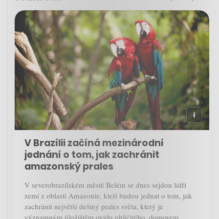
V Brazílii začíná mezinárodní
jednání o tom, jak zachránit
amazonský prales
V severobrazilském městě Belém se dnes sejdou lídři
zemí z oblasti Amazonie, kteří budou jednat o tom, jak
zachránit největší deštný prales světa, který je
významným úložištěm oxidu uhličitého, domovem