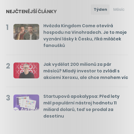
Týden
Měsíc
NEJČTENĚJŠÍ ČLÁNKY
1
Hvězda Kingdom Come otevírá
hospodu na Vinohradech. Je to moje
vyznání lásky k Česku, říká miláček
fanoušků
2
Jak vydělat 200 milionů za pár
měsíců? Mladý investor to zvládl s
akciemi Xeroxu, ale chce mnohem víc
3
Startupová apokalypsa: Před lety
měl populární nástroj hodnotu 11
miliard dolarů, teď se prodal za
desetinu