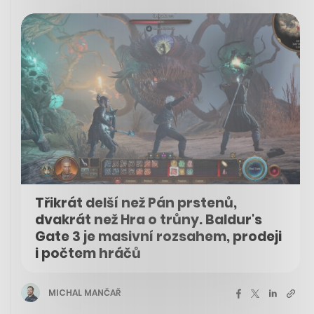
Třikrát delší než Pán prstenů,
dvakrát než Hra o trůny. Baldur's
Gate 3 je masivní rozsahem, prodeji
i počtem hráčů
MICHAL MANČAŘ