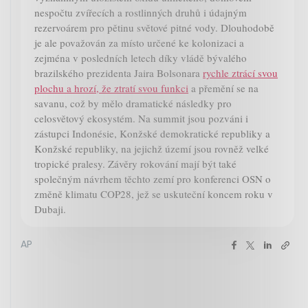
nespočtu zvířecích a rostlinných druhů i údajným
rezervoárem pro pětinu světové pitné vody. Dlouhodobě
je ale považován za místo určené ke kolonizaci a
zejména v posledních letech díky vládě bývalého
brazilského prezidenta Jaira Bolsonara
rychle ztrácí svou
plochu a hrozí, že ztratí svou funkci
a přemění se na
savanu, což by mělo dramatické následky pro
celosvětový ekosystém. Na summit jsou pozváni i
zástupci Indonésie, Konžské demokratické republiky a
Konžské republiky, na jejichž území jsou rovněž velké
tropické pralesy. Závěry rokování mají být také
společným návrhem těchto zemí pro konferenci OSN o
změně klimatu COP28, jež se uskuteční koncem roku v
Dubaji.
AP