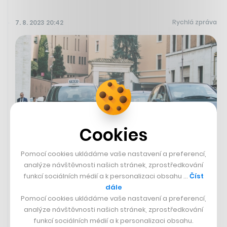
Rychlá zpráva
7. 8. 2023 20:42
Cookies
Pomocí cookies ukládáme vaše nastavení a preferencí,
analýze návštěvnosti našich stránek, zprostředkování
Itálie chce snížit četné nehody.
funkcí sociálních médií a k personalizaci obsahu …
Číst
Opilé z diskotéky odveze zdarma
dále
taxíkem
Pomocí cookies ukládáme vaše nastavení a preferencí,
analýze návštěvnosti našich stránek, zprostředkování
Italský ministr dopravy Matteo Salvini oznámil, že v
funkcí sociálních médií a k personalizaci obsahu.
zemi bude do poloviny září probíhat pilotní program, v