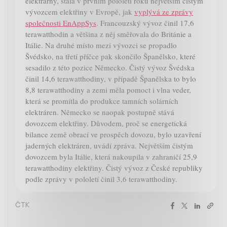
elektrárny, stala v prvním pololetí roku největším čistým
vývozcem elektřiny v Evropě, jak
vyplývá ze zprávy
společnosti EnAppSys
. Francouzský vývoz činil 17,6
terawatthodin a většina z něj směřovala do Británie a
Itálie. Na druhé místo mezi vývozci se propadlo
Švédsko, na třetí příčce pak skončilo Španělsko, které
sesadilo z této pozice Německo. Čistý vývoz Švédska
činil 14,6 terawatthodiny, v případě Španělska to bylo
8,8 terawatthodiny a zemi měla pomoct i vlna veder,
která se promítla do produkce tamních solárních
elektráren. Německo se naopak postupně stává
dovozcem elektřiny. Důvodem, proč se energetická
bilance země obrací ve prospěch dovozu, bylo uzavření
jaderných elektráren, uvádí zpráva. Největším čistým
dovozcem byla Itálie, která nakoupila v zahraničí 25,9
terawatthodiny elektřiny. Čistý vývoz z České republiky
podle zprávy v pololetí činil 3,6 terawatthodiny.
ČTK