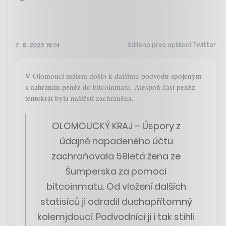
Sdíleno přes aplikaci Twitter
7. 8. 2023 19:14
V Olomouci málem došlo k dalšímu podvodu spojeným
s nahráním peněz do bitcoinmatu. Alespoň část peněz
tentokrát byla naštěstí zachráněna.
OLOMOUCKÝ KRAJ – Úspory z
údajně napadeného účtu
zachraňovala 59letá žena ze
Šumperska za pomoci
bitcoinmatu. Od vložení dalších
statisíců ji odradil duchapřítomný
kolemjdoucí. Podvodníci ji i tak stihli