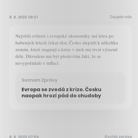
Zaujalo nás
8. 8. 2023 08:31
Největší světové i evropské ekonomiky má letos po
hubených letech čekat růst, Česko alepatří k několika
zemím, které stagnují a krize v nich má trvat výrazně
déle. Důvodem má být především fakt, že se
nevypořádalo s inflací.
Seznam Zprávy
Evropa se zvedá z krize. Česku
naopak hrozí pád do chudoby
Rychlá zpráva
8. 8. 2023 07:59