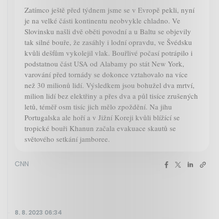
Zatímco ještě před týdnem jsme se v Evropě pekli, nyní
je na velké části kontinentu neobvykle chladno. Ve
Slovinsku našli dvě oběti povodní a u Baltu se objevily
tak silné bouře, že zasáhly i lodní opravdu, ve Švédsku
kvůli dešťům vykolejil vlak. Bouřlivé počasí potrápilo i
podstatnou část USA od Alabamy po stát New York,
varování před tornády se dokonce vztahovalo na více
než 30 milionů lidí. Výsledkem jsou bohužel dva mrtví,
milion lidí bez elektřiny a přes dva a půl tisíce zrušených
letů, téměř osm tisíc jich mělo zpoždění. Na jihu
Portugalska ale hoří a v Jižní Koreji kvůli blížící se
tropické bouři Khanun začala evakuace skautů se
světového setkání jamboree.
CNN
8. 8. 2023 06:34