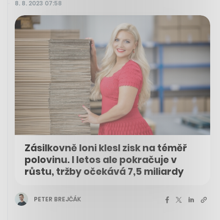
8. 8. 2023 07:58
Zásilkovně loni klesl zisk na téměř
polovinu. I letos ale pokračuje v
růstu, tržby očekává 7,5 miliardy
PETER BREJČÁK