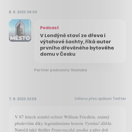
8. 8. 2023 06:00
Podcast
V Londýně staví ze dřeva i
výtahové šachty, říká autor
prvního dřevěného bytového
domu v Česku
Partner podcastu: Skanska
Sdíleno přes aplikaci Twitter
7. 8. 2023 22:58
V 87 letech zemřel režisér William Friedkin, známý
především díky legendárnímu hororu
Vymítač ďábla
.
Natočil také thriller
Francouzská spojka
a přes dvě