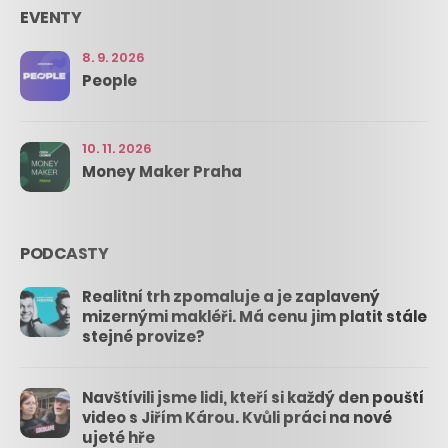
EVENTY
8. 9. 2026
People
10. 11. 2026
Money Maker Praha
PODCASTY
Realitní trh zpomaluje a je zaplavený
mizernými makléři. Má cenu jim platit stále
stejné provize?
Navštívili jsme lidi, kteří si každý den pouští
video s Jiřím Károu. Kvůli práci na nové
ujeté hře