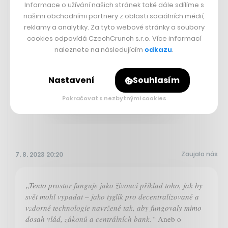
Informace o užívání našich stránek také dále sdílíme s
rámci kterého budou návštěvníkům šesti oblíbených
našimi obchodními partnery z oblasti sociálních médií,
nočních klubů po celé Itálii ve snaze omezit nešvar řízení
reklamy a analytiky. Za tyto webové stránky a soubory
pod vlivem alkoholu a omezit smrtelné nehody
cookies odpovídá CzechCrunch s.r.o. Více informací
nabídnuty bezplatné jízdy taxíkem. Stačí, když nadýchají
naleznete na následujícím
odkazu
.
více promile, než je povolený limit k řízení. Financování
zajišťuje ministerstvo dopravy. Letos už na italských
silnicích zemřelo jen o víkendech 759 lidí.
Nastavení
Souhlasím
Pokračovat s nezbytnými cookies
Zaujalo nás
7. 8. 2023 20:20
„Tento prostor funguje jako živoucí příklad toho, jak by
svět mohl vypadat – jako tyglík pro decentralizované a
vzdorné technologie navržené tak, aby fungovaly mimo
dosah vlád, zákonů a centrálních bank.“
Aneb o