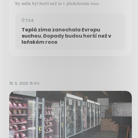
by měla být horší než ta v předchozím roce.
ČT24
Teplá zima zanechala Evropu
suchou. Dopady budou horší než v
loňském roce
10. 5. 2023 15:44