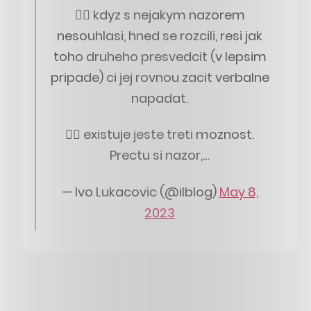
👎🏻 kdyz s nejakym nazorem
nesouhlasi, hned se rozcili, resi jak
toho druheho presvedcit (v lepsim
pripade) ci jej rovnou zacit verbalne
napadat.
👉🏻 existuje jeste treti moznost.
Prectu si nazor,…
— Ivo Lukacovic (@ilblog)
May 8,
2023