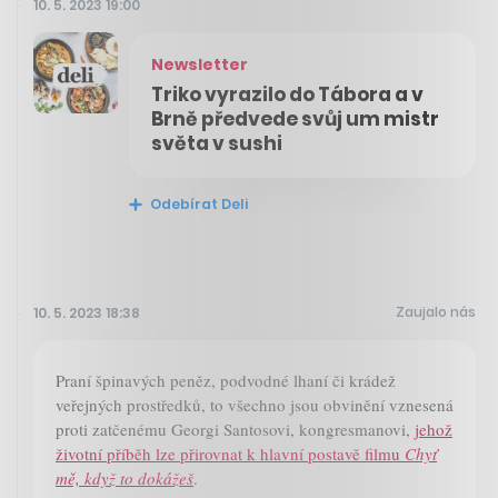
10. 5. 2023 19:00
Newsletter
Triko vyrazilo do Tábora a v
Brně předvede svůj um mistr
světa v sushi
Odebírat Deli
Zaujalo nás
10. 5. 2023 18:38
Praní špinavých peněz, podvodné lhaní či krádež
veřejných prostředků, to všechno jsou obvinění vznesená
proti zatčenému Georgi Santosovi, kongresmanovi,
jehož
životní příběh lze přirovnat k hlavní postavě filmu
Chyť
mě, když to dokážeš
.