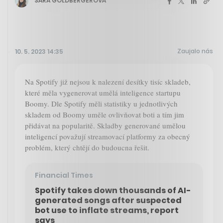
SÁRA GOLDBERGEROVÁ
Zaujalo nás
10. 5. 2023 14:35
Na Spotify již nejsou k nalezení desítky tisíc skladeb,
které měla vygenerovat umělá inteligence startupu
Boomy. Dle Spotify měli statistiky u jednotlivých
skladem od Boomy uměle ovlivňovat boti a tím jim
přidávat na popularitě. Skladby generované umělou
inteligencí považují streamovací platformy za obecný
problém, který chtějí do budoucna řešit.
Financial Times
Spotify takes down thousands of AI-
generated songs after suspected
bot use to inflate streams, report
says