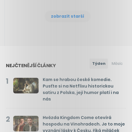
zobrazit starší
Týden
Měsíc
NEJČTENĚJŠÍ ČLÁNKY
1
Kam se hrabou české komedie.
Pusťte si na Netflixu historickou
satiru z Polska, její humor platí i na
nás
2
Hvězda Kingdom Come otevírá
hospodu na Vinohradech. Je to moje
vyznání lásky k Česku, říká miláček