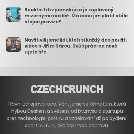
Realitní trh zpomaluje a je zaplavený
mizernými makléři. Má cenu jim platit stále
stejné provize?
Navštívili jsme lidi, kteří si každý den pouští
video s Jiřím Károu. Kvůli práci na nové
ujeté hře
Hlavní zdroj inspirace. Věnujeme se tématům, která
hýbou Českem a světem, od byznysu a startupů
přes technologie, politiku a vzdělávání až po bydlení,
sport, kulturu, ekologii nebo dopravu.