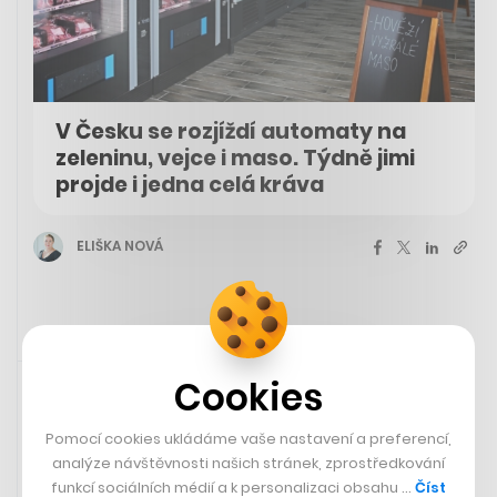
V Česku se rozjíždí automaty na
zeleninu, vejce i maso. Týdně jimi
projde i jedna celá kráva
ELIŠKA NOVÁ
Rychlá zpráva
10. 5. 2023 15:35
Cookies
Pomocí cookies ukládáme vaše nastavení a preferencí,
analýze návštěvnosti našich stránek, zprostředkování
funkcí sociálních médií a k personalizaci obsahu …
Číst