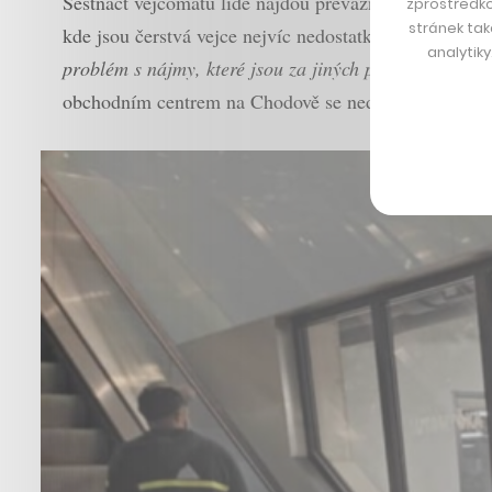
Šestnáct vejcomatů lidé najdou převážně na jihovýcho
zprostředko
stránek tak
kde jsou čerstvá vejce nejvíc nedostatkovým zbožím,
analytik
problém s nájmy, které jsou za jiných podmínek. Je to
obchodním centrem na Chodově se nedomluvil.