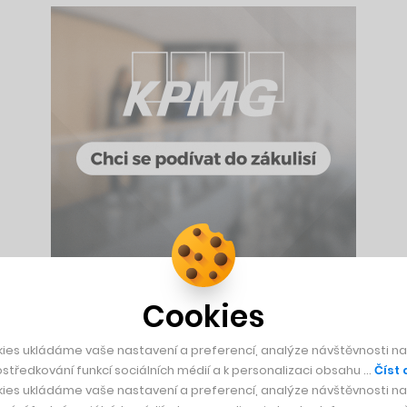
Cookies
aží mít automaty tam, kde si lidé budou moci nakoupit i v no
 na noc často zavírají. Já jsem se tomu bránil, ale pak jsem 
ies ukládáme vaše nastavení a preferencí, analýze návštěvnosti naš
 je ale devadesát procent našich automatů přístupných čtyři
středkování funkcí sociálních médií a k personalizaci obsahu …
Číst 
ies ukládáme vaše nastavení a preferencí, analýze návštěvnosti naš