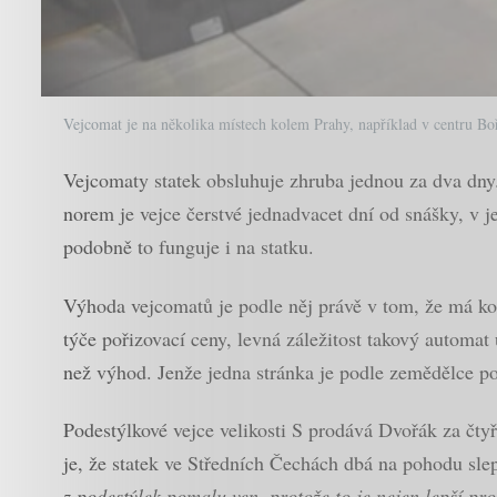
Vejcomat je na několika místech kolem Prahy, například v centru Bo
Vejcomaty statek obsluhuje zhruba jednou za dva dny. 
norem je vejce čerstvé jednadvacet dní od snášky, v j
podobně to funguje i na statku.
Výhoda vejcomatů je podle něj právě v tom, že má ko
týče pořizovací ceny, levná záležitost takový automat
než výhod. Jenže jedna stránka je podle zemědělce p
Podestýlkové vejce velikosti S prodává Dvořák za čty
je, že statek ve Středních Čechách dbá na pohodu sle
z podestýlek pomalu ven, protože to je nejen lepší pro 