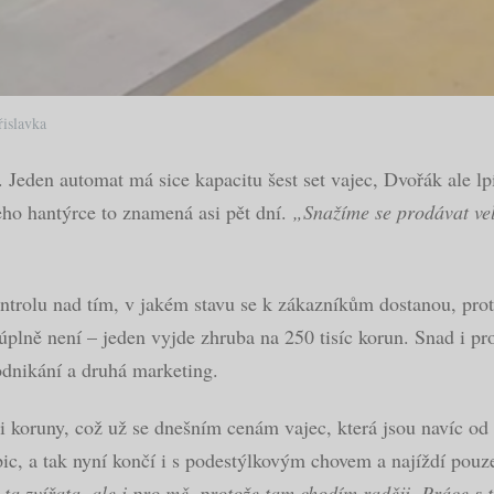
řislavka
Jeden automat má sice kapacitu šest set vajec, Dvořák ale lp
eho hantýrce to znamená asi pět dní.
„Snažíme se prodávat vel
ntrolu nad tím, v jakém stavu se k zákazníkům dostanou, pro
 úplně není – jeden vyjde zhruba na 250 tisíc korun. Snad i p
odnikání a druhá marketing.
ři koruny, což už se dnešním cenám vajec, která jsou navíc o
pic, a tak nyní končí i s podestýlkovým chovem a najíždí pou
ta zvířata, ale i pro mě, protože tam chodím raději. Práce s tí