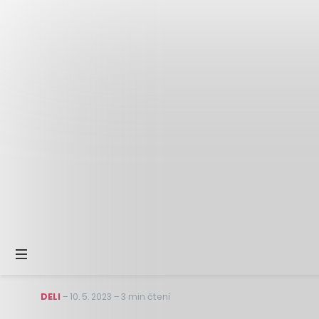
DELI
–
10. 5. 2023
–
3 min čtení