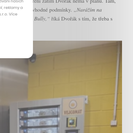
ičemž další rozšíření zatím Dvořák nemá v plánu. Tam,
ívání našich
í, reklamy a
 tomu ale nebyly vhodné podmínky.
„Narážím na
r.o. Více
ako prodávat Red Bully,“
říká Dvořák s tím, že třeba s