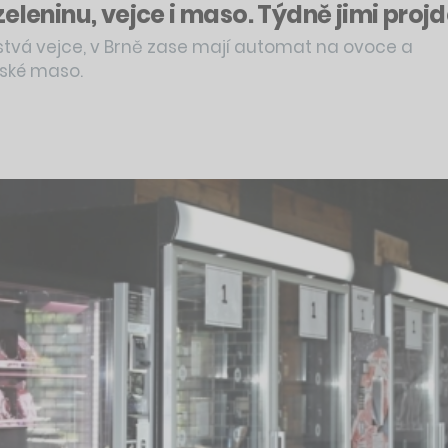
eleninu, vejce i maso. Týdně jimi projd
stvá vejce, v Brně zase mají automat na ovoce a
řské maso.