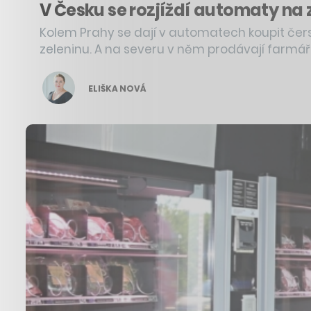
V Česku se rozjíždí automaty na z
Kolem Prahy se dají v automatech koupit čer
zeleninu. A na severu v něm prodávají farmá
ELIŠKA NOVÁ