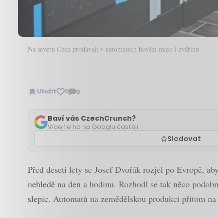
Na severu Čech prodávají v automatech hovězí maso i zvěřinu
Uložit
0
0
Zobrazit
komentáře
Baví vás CzechCrunch?
Vídejte ho na Googlu častěji.
Sledovat
Před deseti lety se Josef Dvořák rozjel po Evropě, aby
nehledě na den a hodinu. Rozhodl se tak něco podobné
slepic. Automatů na zemědělskou produkci přitom na