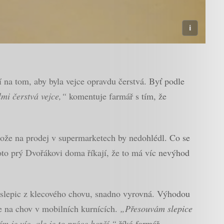
í na tom, aby byla vejce opravdu čerstvá. Byť podle
mi čerstvá vejce,“
komentuje farmář s tím, že
tože na prodej v supermarketech by nedohlédl. Co se
roto prý Dvořákovi doma říkají, že to má víc nevýhod
d slepic z klecového chovu, snadno vyrovná. Výhodou
ze na chov v mobilních kurnících.
„Přesouvám slepice
m je víc, ale je to práce hezčí,“
říká farmář.