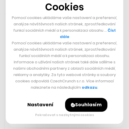
Cookies
10. 8. 2023 18:00
Pomocí cookies ukládáme vaše nastavení a preferencí,
analýze návštěvnosti našich stránek, zprostředkování
funkcí sociálních médií a k personalizaci obsahu …
Číst
dále
Pomocí cookies ukládáme vaše nastavení a preferencí,
analýze návštěvnosti našich stránek, zprostředkování
funkcí sociálních médií a k personalizaci obsahu.
Informace o užívání našich stránek také dále sdílíme s
našimi obchodními partnery z oblasti sociálních médií,
reklamy a analytiky. Za tyto webové stránky a soubory
cookies odpovídá CzechCrunch s.r.o. Více informací
naleznete na následujícím
odkazu
.
Místo odpovědí otazník. Webbův
Nastavení
Souhlasím
vesmírný dalekohled vyfotil
vzdálené hvězdy a zachytil i
Pokračovat s nezbytnými cookies
nevídaný úkaz