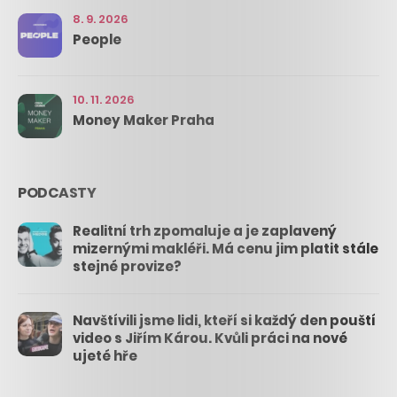
8. 9. 2026
People
10. 11. 2026
Money Maker Praha
PODCASTY
Realitní trh zpomaluje a je zaplavený
mizernými makléři. Má cenu jim platit stále
stejné provize?
Navštívili jsme lidi, kteří si každý den pouští
video s Jiřím Károu. Kvůli práci na nové
ujeté hře