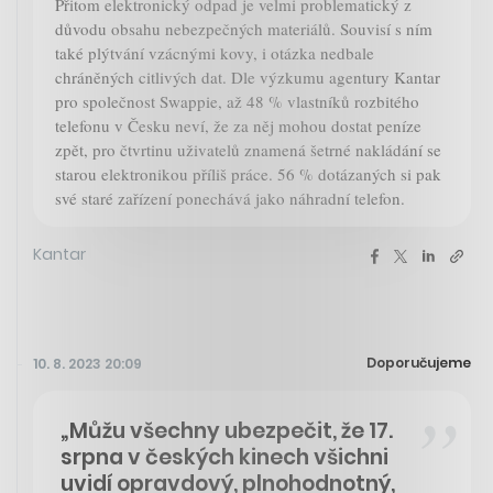
Přitom elektronický odpad je velmi problematický z
důvodu obsahu nebezpečných materiálů. Souvisí s ním
také plýtvání vzácnými kovy, i otázka nedbale
chráněných citlivých dat. Dle výzkumu agentury Kantar
pro společnost Swappie, až 48 % vlastníků rozbitého
telefonu v Česku neví, že za něj mohou dostat peníze
zpět, pro čtvrtinu uživatelů znamená šetrné nakládání se
starou elektronikou příliš práce. 56 % dotázaných si pak
své staré zařízení ponechává jako náhradní telefon.
Kantar
Doporučujeme
10. 8. 2023 20:09
„Můžu všechny ubezpečit, že 17.
srpna v českých kinech všichni
uvidí opravdový, plnohodnotný,