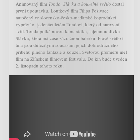
Animovaný film
Tonda, Slávka a kouzelné světlo
dostal
první upoutávku. Loutkový film Filipa Pošivače
natočený ve slovensko-česko-maďarské koprodukci
vypráví o jedenáctiletém Tondovi, který od narození
svítí. Tonda potká novou kamarádku, tajemnou dívku
Slávku, která má zase zázračnou baterku. Právě světlo i
tma jsou důležitými součástmi jejich dobrodružného
příběhu plného fantazie a kouzel. Světovou premiéru měl
film na Zlínském filmovém festivalu. Do kin bude uveden
2. listopadu tohoto roku.