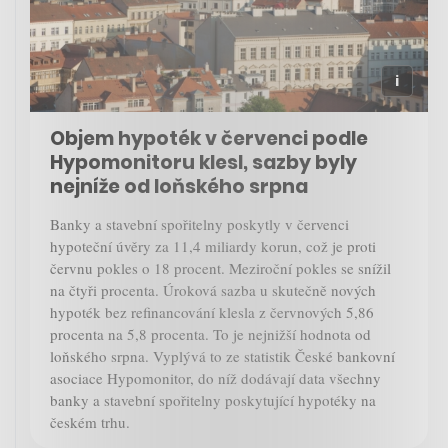
Objem hypoték v červenci podle
Hypomonitoru klesl, sazby byly
nejníže od loňského srpna
Banky a stavební spořitelny poskytly v červenci
hypoteční úvěry za 11,4 miliardy korun, což je proti
červnu pokles o 18 procent. Meziroční pokles se snížil
na čtyři procenta. Úroková sazba u skutečně nových
hypoték bez refinancování klesla z červnových 5,86
procenta na 5,8 procenta. To je nejnižší hodnota od
loňského srpna. Vyplývá to ze statistik České bankovní
asociace Hypomonitor, do níž dodávají data všechny
banky a stavební spořitelny poskytující hypotéky na
českém trhu.