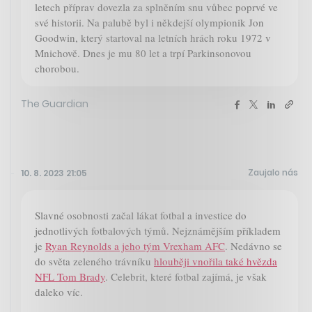
letech příprav dovezla za splněním snu vůbec poprvé ve
své historii. Na palubě byl i někdejší olympionik Jon
Goodwin, který startoval na letních hrách roku 1972 v
Mnichově. Dnes je mu 80 let a trpí Parkinsonovou
chorobou.
The Guardian
Zaujalo nás
10. 8. 2023 21:05
Slavné osobnosti začal lákat fotbal a investice do
jednotlivých fotbalových týmů. Nejznámějším příkladem
je
Ryan Reynolds a jeho tým Vrexham AFC
. Nedávno se
do světa zeleného trávníku
hlouběji vnořila také hvězda
NFL Tom Brady
. Celebrit, které fotbal zajímá, je však
daleko víc.