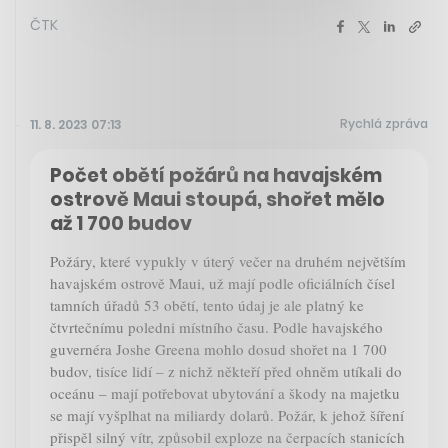
ČTK
Rychlá zpráva
11. 8. 2023 07:13
Počet obětí požárů na havajském
ostrově Maui stoupá, shořet mělo
až 1 700 budov
Požáry, které vypukly v úterý večer na druhém největším
havajském ostrově Maui, už mají podle oficiálních čísel
tamních úřadů 53 obětí, tento údaj je ale platný ke
čtvrtečnímu poledni místního času. Podle havajského
guvernéra Joshe Greena mohlo dosud shořet na 1 700
budov, tisíce lidí – z nichž někteří před ohněm utíkali do
oceánu – mají potřebovat ubytování a škody na majetku
se mají vyšplhat na miliardy dolarů. Požár, k jehož šíření
přispěl silný vítr, způsobil exploze na čerpacích stanicích