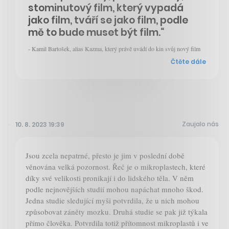
stominutový film, který vypadá
jako film, tváří se jako film, podle
mě to bude muset být film.“
- Kamil Bartošek, alias Kazma, který právě uvádí do kin svůj nový film
Čtěte dále
Zaujalo nás
10. 8. 2023 19:39
Jsou zcela nepatrné, přesto je jim v poslední době
věnována velká pozornost. Řeč je o mikroplastech, které
díky své velikosti pronikají i do lidského těla. V něm
podle nejnovějších studií mohou napáchat mnoho škod.
Jedna studie sledující myši potvrdila, že u nich mohou
způsobovat záněty mozku. Druhá studie se pak již týkala
přímo člověka. Potvrdila totiž přítomnost mikroplastů i ve