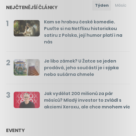
Týden
Měsíc
NEJČTENĚJŠÍ ČLÁNKY
1
Kam se hrabou české komedie.
Pusťte si na Netflixu historickou
satiru z Polska, její humor platí i na
nás
2
Je libo zámek? U Žatce se jeden
prodává, jeho součástí je i sýpka
nebo sušárna chmele
3
Jak vydělat 200 milionů za pár
měsíců? Mladý investor to zvládl s
akciemi Xeroxu, ale chce mnohem víc
EVENTY