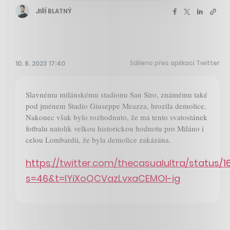
JIŘÍ BLATNÝ
Sdíleno přes aplikaci Twitter
10. 8. 2023 17:40
Slavnému milánskému stadionu San Siro, známému také
pod jménem Stadio Giuseppe Meazza, hrozila demolice.
Nakonec však bylo rozhodnuto, že má tento svatostánek
fotbalu natolik velkou historickou hodnotu pro Miláno i
celou Lombardii, že byla demolice zakázána.
https://twitter.com/thecasualultra/status/
s=46&t=IYiXoQCVazLvxaCEMOI-ig