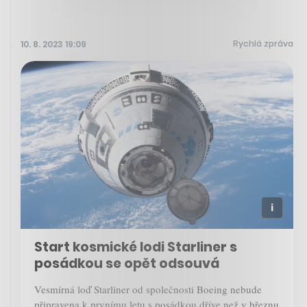
Rychlá zpráva
10. 8. 2023 19:09
Start kosmické lodi Starliner s
posádkou se opět odsouvá
Vesmírná loď Starliner od společnosti Boeing nebude
připravena k prvnímu letu s posádkou dříve než v březnu