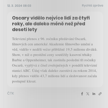
Rychlá zpráva
12. 3. 2024 08:03
Oscary vidělo nejvíce lidí za čtyři
roky, ale daleko méně než před
deseti lety
Televizní přenos z 96. ročníku předávání Oscarů,
filmových cen americké Akademie filmového umění a
věd, vidělo v neděli večer přibližně 19,5 milionu diváků.
Show, v níž o prestižní ceny soutěžily kasovní trháky
Barbie a Oppenheimer, tak zastínila poslední tři ročníky
Oscarů, vyplývá z čísel zveřejněných v pondělí televizní
stanicí ABC. Údaj však daleko zaostává za rokem 2014,
kdy přenos vidělo 43,7 milionu lidí a sledovanost začala
postupně klesat.
ČTK