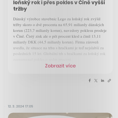
loňský rok i přes pokles v Číně vyšší
tržby
Dánský výrobce stavebnic Lego za loňský rok zvýšil
tržby skoro o dvě procenta na 65,91 miliardy dánských
korun (223,7 miliardy korun), navzdory poklesu prodeje
v Číně. Čistý zisk ale o pět procent klesl a činil 13,11
miliardy DKK (44,5 miliardy korun). Firma zároveň
uvedla, že situace na trhu s hračkami je teď nejslabší za
posledních 15 let. Globální trh s hračkami za loňský rok
zaznamenal pokles o sedm procent.
Zobrazit více
12. 3. 2024 17:05