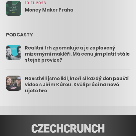
10. 11. 2026
Money Maker Praha
PODCASTY
Realitní trh zpomaluje a je zaplavený
mizernými makléři. Má cenu jim platit stále
stejné provize?
Navštívili jsme lidi, kteří si každý den pouští
video s Jiřím Károu. Kvůli práci na nové
ujeté hře