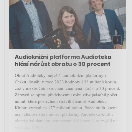
Audioknižní platforma Audioteka
hlásí nárůst obratu o 30 procent
Obrat Audioteky, největší audioknižní platformy v
Česku, dosáhl v roce 2023 hodnoty 128 milionů korun,
což v meziročním srovnání znamená nárůst o 30 procent.
Zároveň se oproti předchozímu roku zdvojnásobil počet
minut, které poslechem strávili členové Audioteka
Klubu: vyrostl na 177 milionů minut. Počet titulů, které
mají členové streamovací platformy Audioteka Klub v
rámci předplatného neomezeně k dispozici, se zvýšil na
více než 1 500.