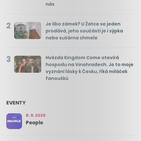
nás
2
Je libo zámek? U Žatce se jeden
prodává, jeho součástí je i sýpka
nebo sušárna chmele
3
Hvězda Kingdom Come otevírá
hospodu na Vinohradech. Je to moje
vyznání lásky k Česku, říká miláček
fanoušků
EVENTY
8. 9. 2026
People