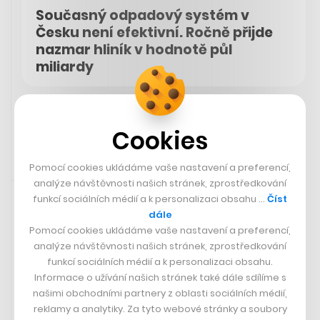
Současný odpadový systém v
Česku není efektivní. Ročně přijde
nazmar hliník v hodnotě půl
miliardy
SÁRA GOLDBERGEROVÁ
Cookies
Pomocí cookies ukládáme vaše nastavení a preferencí,
Sdíleno přes aplikaci Twitter
12. 3. 2024 11:35
analýze návštěvnosti našich stránek, zprostředkování
funkcí sociálních médií a k personalizaci obsahu …
Číst
dále
Dnes slavíme v Česku významné výročí: před 25 lety
Pomocí cookies ukládáme vaše nastavení a preferencí,
jsme učinili důležitý krok pro naši bezpečnost.
analýze návštěvnosti našich stránek, zprostředkování
funkcí sociálních médií a k personalizaci obsahu.
Česko před 25 lety vstoupilo do
Informace o užívání našich stránek také dále sdílíme s
našimi obchodními partnery z oblasti sociálních médií,
NATO. Jak o tom tehdy informovaly
reklamy a analytiky. Za tyto webové stránky a soubory