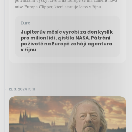
mise Europa Clipper, která startuje letos v říjnu.
Euro
Jupiterův měsíc vyrobí za den kyslík
pro milion lidí, zjistila NASA. Pátrání
po životě na Europě zahájí agentura
v říjnu
12. 3. 2024 15:11