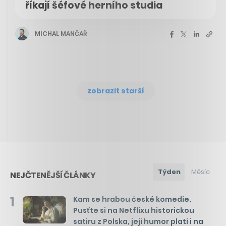
říkají šéfové herního studia
MICHAL MANČAŘ
zobrazit starší
Týden
Měsíc
NEJČTENĚJŠÍ ČLÁNKY
1
Kam se hrabou české komedie.
Pusťte si na Netflixu historickou
satiru z Polska, její humor platí i na