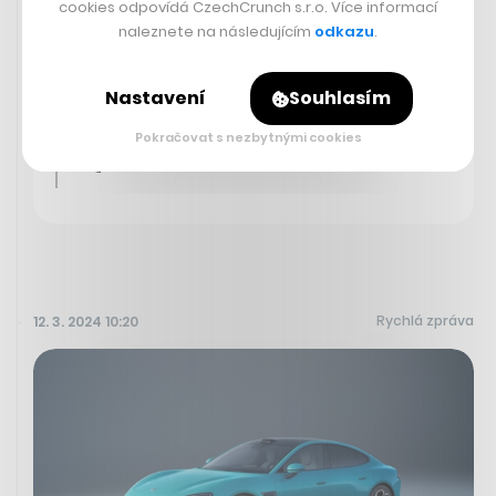
noviny? Tady jsou titulní strany
cookies odpovídá CzechCrunch s.r.o. Více informací
naleznete na následujícím
odkazu
.
některých z nich.
pic.twitter.com/x2sHjyf6lu
Nastavení
Souhlasím
— Newsroom ČT24
Pokračovat s nezbytnými cookies
(@NewsroomCT24)
March 12, 2024
Rychlá zpráva
12. 3. 2024 10:20