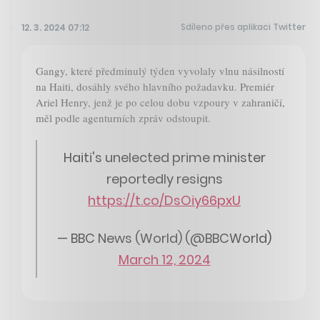
Sdíleno přes aplikaci Twitter
12. 3. 2024 07:12
Gangy, které předminulý týden vyvolaly vlnu násilností
na Haiti, dosáhly svého hlavního požadavku. Premiér
Ariel Henry, jenž je po celou dobu vzpoury v zahraničí,
měl podle agenturních zpráv odstoupit.
Haiti's unelected prime minister
reportedly resigns
https://t.co/DsOiy66pxU
— BBC News (World) (@BBCWorld)
March 12, 2024