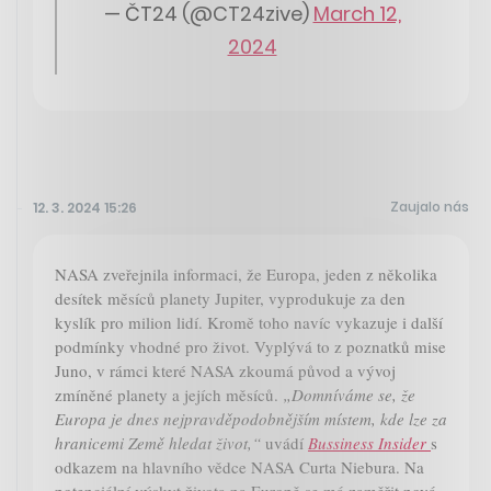
— ČT24 (@CT24zive)
March 12,
2024
Zaujalo nás
12. 3. 2024 15:26
NASA zveřejnila informaci, že Europa, jeden z několika
desítek měsíců planety Jupiter, vyprodukuje za den
kyslík pro milion lidí. Kromě toho navíc vykazuje i další
podmínky vhodné pro život. Vyplývá to z poznatků mise
Juno, v rámci které NASA zkoumá původ a vývoj
zmíněné planety a jejích měsíců.
„Domníváme se, že
Europa je dnes nejpravděpodobnějším místem, kde lze za
hranicemi Země hledat život,“
uvádí
Bussiness Insider
s
odkazem na hlavního vědce NASA Curta Niebura. Na
potenciální výskyt života na Europě se má zaměřit nová