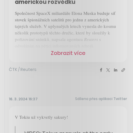
americkou rozvědku
Společnost SpaceX miliardáře Elona Muska buduje síť
stovek špionážních satelitů pro jednu z amerických
tajných služeb. V uplynulých letech vynesla do kosmu
několik prototypů těchto družic, které by sloužily k
pořizování snímků, napsala agentura
Reuters
s
odvoláním na pětici informovaných zdrojů.
Zobrazit více
ČTK / Reuters
Sdíleno přes aplikaci Twitter
16. 3. 2024 16:37
V Tokiu už vykvetly sakury!