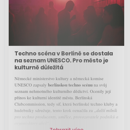
Techno scéna v Berlíně se dostala
na seznam UNESCO. Pro město je
kulturně důležitá
Německé ministerstvo kultury a německá komise
berlínskou techno scénu
UNESCO zapsaly
na svůj
seznam nehmotného kulturního dědictví. Ocenily její
přínos ke kulturní identitě města. Berlínská
Clubcommission, tedy síť, která berlínské techno kluby a
hudebníky sdružuje, tento krok označila za
„další milník
pro techno producenty, umělce, provozovatele podniků a
organizátory akcí“
.
Zobrazit více