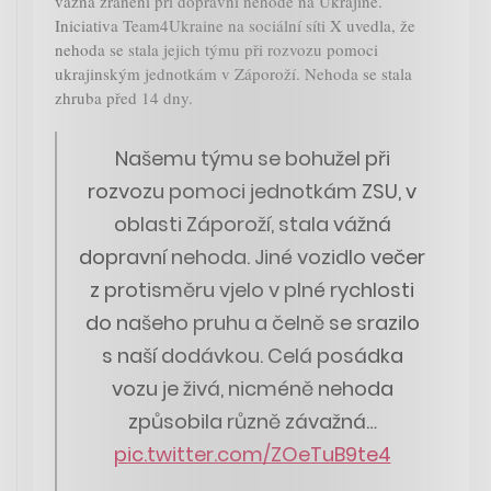
vážná zranění při dopravní nehodě na Ukrajině.
Iniciativa Team4Ukraine na sociální síti X uvedla, že
nehoda se stala jejich týmu při rozvozu pomoci
ukrajinským jednotkám v Záporoží. Nehoda se stala
zhruba před 14 dny.
Našemu týmu se bohužel při
rozvozu pomoci jednotkám ZSU, v
oblasti Záporoží, stala vážná
dopravní nehoda. Jiné vozidlo večer
z protisměru vjelo v plné rychlosti
do našeho pruhu a čelně se srazilo
s naší dodávkou. Celá posádka
vozu je živá, nicméně nehoda
způsobila různě závažná…
pic.twitter.com/ZOeTuB9te4