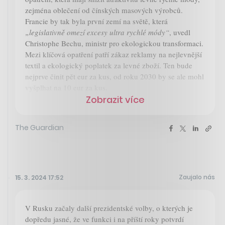
zejména oblečení od čínských masových výrobců.
Francie by tak byla první zemí na světě, která
„legislativně omezí excesy ultra rychlé módy“
, uvedl
Christophe Bechu, ministr pro ekologickou transformaci.
Mezi klíčová opatření patří zákaz reklamy na nejlevnější
textil a ekologický poplatek za levné zboží. Ten bude
nejprve činit pět eur za kus, od roku 2030 by se ale mohl
vyšplhat na 10 eur za kus.
Zobrazit více
The Guardian
Zaujalo nás
15. 3. 2024 17:52
V Rusku začaly další prezidentské volby, o kterých je
dopředu jasné, že ve funkci i na příští roky potvrdí