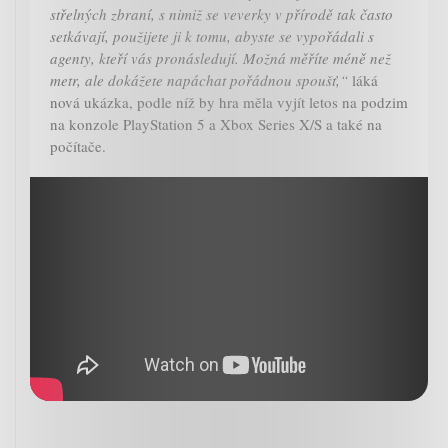
střelných zbraní, s nimiž se veverky v přírodě tak často
setkávají, použijete ji k tomu, abyste se vypořádali s
agenty, kteří vás pronásledují. Možná měříte méně než
metr, ale dokážete napáchat pořádnou spoušť,“
láká
nová ukázka, podle níž by hra měla vyjít letos na podzim
na konzole PlayStation 5 a Xbox Series X/S a také na
počítače.