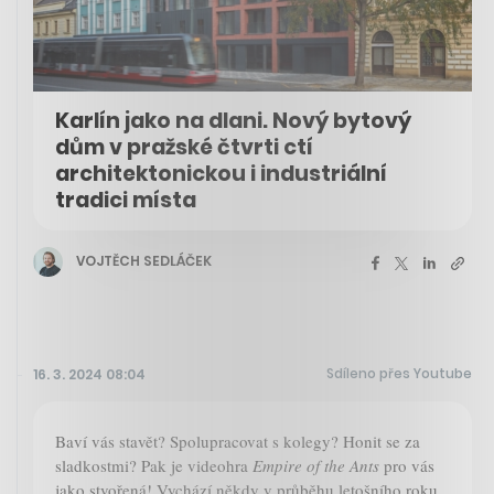
Karlín jako na dlani. Nový bytový
dům v pražské čtvrti ctí
architektonickou i industriální
tradici místa
VOJTĚCH SEDLÁČEK
Sdíleno přes Youtube
16. 3. 2024 08:04
Baví vás stavět? Spolupracovat s kolegy? Honit se za
sladkostmi? Pak je videohra
Empire of the Ants
pro vás
jako stvořená! Vychází někdy v průběhu letošního roku.