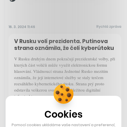
Rychlá zpráva
16. 3. 2024 11:46
V Rusku volí prezidenta. Putinova
strana oznámila, že čelí kyberútoku
V Rusku druhým dnem pokračují prezidentské volby, při
kterých část voličů může využít elektronickou formu
hlasování. Vládnoucí strana Jednotné Rusko mezitím
oznámila, že její internetové služby se staly terčem
rozsáhlého kybernetického útoku. Strana prý proto
odstavila veškerou svou méně důležitou digitální
infrastrukturu.
Cookies
ČTK
Pomocí cookies ukládáme vaše nastavení a preferencí,