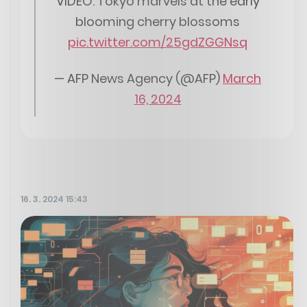
VIDEO: Tokyo marvels at the early
blooming cherry blossoms
pic.twitter.com/25gdZGGNsq
— AFP News Agency (@AFP)
March
16, 2024
16. 3. 2024 15:43