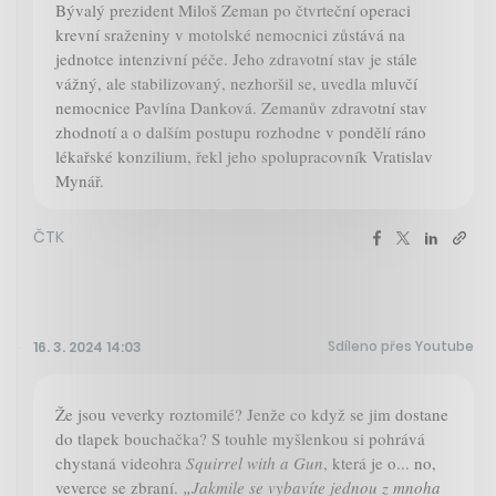
Bývalý prezident Miloš Zeman po čtvrteční operaci
krevní sraženiny v motolské nemocnici zůstává na
jednotce intenzivní péče. Jeho zdravotní stav je stále
vážný, ale stabilizovaný, nezhoršil se, uvedla mluvčí
nemocnice Pavlína Danková. Zemanův zdravotní stav
zhodnotí a o dalším postupu rozhodne v pondělí ráno
lékařské konzilium, řekl jeho spolupracovník Vratislav
Mynář.
ČTK
Sdíleno přes Youtube
16. 3. 2024 14:03
Že jsou veverky roztomilé? Jenže co když se jim dostane
do tlapek bouchačka? S touhle myšlenkou si pohrává
chystaná videohra
Squirrel with a Gun
, která je o... no,
veverce se zbraní.
„Jakmile se vybavíte jednou z mnoha