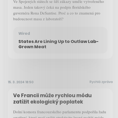
Ve Spojených státech se šíří zákazy uměle vytvořeného
masa. Jeden takový čeká na podpis floridského
guvernéra Rona DeSantise. Proč a co to znamená pro
budoucnost masa z laboratoří?
Wired
States Are Lining Up to Outlaw Lab-
Grown Meat
Rychlá zpráva
15. 3. 2024 18:50
Ve Francii může rychlou módu
zatížit ekologický poplatek
Dolní komora francouzského parlamentu podpořila řadu
opatření, která mají snížit atraktivitu levné rychlé módy,