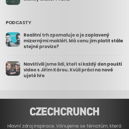
PODCASTY
Realitní trh zpomaluje a je zaplavený
mizernými makléři. Má cenu jim platit stále
stejné provize?
Navštívili jsme lidi, kteří si každý den pouští
video s Jiřím Károu. Kvůli práci na nové
ujeté hře
Hlavní zdroj inspirace. Věnujeme se tématům, která