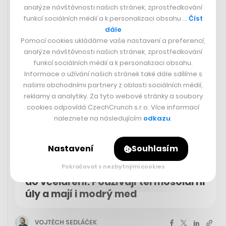
analýze návštěvnosti našich stránek, zprostředkování
funkcí sociálních médií a k personalizaci obsahu …
Číst
16. 3. 2024 11:02
dále
Pomocí cookies ukládáme vaše nastavení a preferencí,
analýze návštěvnosti našich stránek, zprostředkování
funkcí sociálních médií a k personalizaci obsahu.
Informace o užívání našich stránek také dále sdílíme s
našimi obchodními partnery z oblasti sociálních médií,
reklamy a analytiky. Za tyto webové stránky a soubory
cookies odpovídá CzechCrunch s.r.o. Více informací
naleznete na následujícím
odkazu
.
Nastavení
Souhlasím
Pokračovat s nezbytnými cookies
Z Prahy odešli na venkov a pustili se
do včelaření. Používají termosolární
úly a mají i modrý med
VOJTĚCH SEDLÁČEK