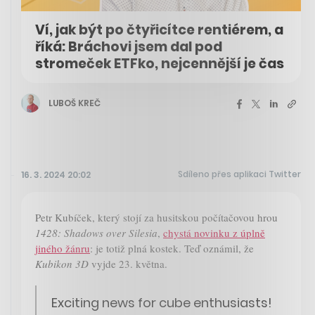
Ví, jak být po čtyřicítce rentiérem, a
říká: Bráchovi jsem dal pod
stromeček ETFko, nejcennější je čas
LUBOŠ KREČ
Sdíleno přes aplikaci Twitter
16. 3. 2024 20:02
Petr Kubíček, který stojí za husitskou počítačovou hrou
1428: Shadows over Silesia
,
chystá novinku z úplně
jiného žánru
: je totiž plná kostek. Teď oznámil, že
Kubikon 3D
vyjde 23. května.
Exciting news for cube enthusiasts!