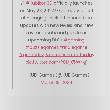
🎉
#Kubikon3D
officially launches
on May 23, 2024! Get ready for 50
challenging levels at launch, free
updates with new levels, and new
environments and puzzles in
upcoming DLCs.
#gaming
#puzzlegames
#indiegame
#gamedev
#screenshotsaturday
pic.twitter.com/P8MjK5W4g1
— KUBI Games (@KUBIGames)
March 16, 2024